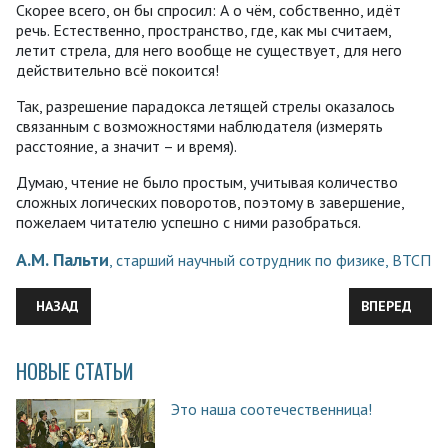
Скорее всего, он бы спросил: А о чём, собственно, идёт
речь. Естественно, пространство, где, как мы считаем,
летит стрела, для него вообще не существует, для него
действительно всё покоится!
Так, разрешение парадокса летящей стрелы оказалось
связанным с возможностями наблюдателя (измерять
расстояние, а значит – и время).
Думаю, чтение не было простым, учитывая количество
сложных логических поворотов, поэтому в завершение,
пожелаем читателю успешно с ними разобраться.
А.М. Пальти
, старший научный сотрудник по физике, ВТСП
ПРЕДЫДУЩИЙ: ЛЮДИ И ВЕТЕР. «ЭЛЕКТРИЧЕСКАЯ ЭРА» ИСТОР
СЛЕДУЮЩИЙ:
НАЗАД
ВПЕРЕД
НОВЫЕ СТАТЬИ
Это наша соотечественница!