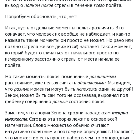
вывод о
полном
покое
стрелы в течение
всего
полёта.
Попробуем обосновать, что, нет!
Итак, пусть отдельные моменты нельзя различить. Это
означает, что человек их вообще не наблюдает, и как-то
называть такие моменты он просто не может. Но рано или
поздно (стрела же всё движется!) настанет такой момент,
который будет отличаться от начального просто по
измеренному расстоянию стрелы от места начала её
полёта.
Но такие моменты покоя, помеченные
различимым
расстоянием, уже нельзя считать
одинаковыми
. Мы видим,
что
разные
моменты могут быть
непохожи
один на другой!
Зенон, может быть сам того не осознавая, выровнял под
гребёнку совершенно
разные
состояния покоя.
Заметим, что апория Зенона сродни парадоксам
теории
множеств
. Сегодня эта теория лежит в основе всей
математики. Слово множество обычно считают
интуитивно понятным и поэтому не определяют. Полагают,
что множество есть просто набор в чём-то однородных