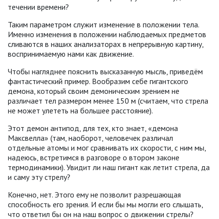
течении времени?
Таким параметром служит изменение в положении тела.
Именно изменения в положении наблюдаемых предметов
сливаются в наших анализаторах в непрерывную картину,
воспринимаемую нами как движение.
Чтобы нагляднее пояснить высказанную мысль, приведём
фантастический пример. Вообразим себе гигантского
демона, который своим демоническим зрением не
различает тел размером менее 150 м (считаем, что стрела
не может улететь на большее расстояние).
Этот демон антипод, для тех, кто знает, «демона
Максвелла» (там, наоборот, человечек различал
отдельные атомы и мог сравнивать их скорости, с ним мы,
надеюсь, встретимся в разговоре о втором законе
термодинамики). Увидит ли наш гигант как летит стрела, да
и саму эту стрелу?
Конечно, нет. Этого ему не позволит разрешающая
способность его зрения. И если бы мы могли его слышать,
что ответил бы он на наш вопрос о движении стрелы?