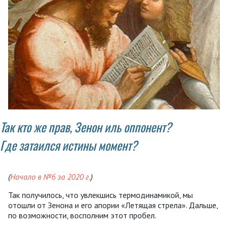
Так кто же прав, Зенон иль оппонент?
Где затаился истины момент?
(
Начало в №6 за 2020 г.
)
Так получилось, что увлекшись термодинамикой, мы
отошли от Зенона и его апории «Летящая стрела». Дальше,
по возможности, восполним этот пробел.