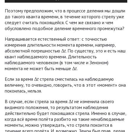
Поэтому предположим, что в процессе деления мы дошли
до такого кванта времени, в течение которого стрелу уже
следует считать покоящейся. С чем же связано и чем
обусловлено подобное деление временного промежутка?
Напрашивается естественный ответ: с точностью
измерения длительности момента времени, например,
абсолютной погрешностью Δ
t
. По существу, это и есть наш
квант наблюдаемого времени. Длительность
наблюдаемого человеком (в том числе и Зеноном)
момента не может быть меньше Δ
t
.
Если за время Δ
t
стрела сместилась на наблюдаемую
величину, то очевидно, говорить, что в этот «момент» она
покоилась, нельзя.
В случае, если стрела за время Δ
t
не изменила своего
видимого положения, то результатом наблюдения
действительно будет покоящаяся стрела. Именно в случае,
когда всё время полёта разбито на такие ненаблюдаемые
моменты, можно утверждать, что стрела покоится в
течение всего полёта. И, возможно, Зенон был прав, делая