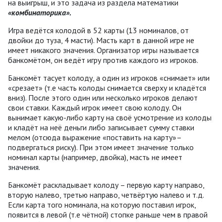
на выигрыш, и это задача из раздела математики
«комбинаторика».
Игра ведётся колодой в 52 карты (13 номиналов, от
двойки до туза, 4 масти). Масть карт в данной игре не
имеет никакого значения. Организатор игры называется
банкомётом, он ведёт игру против каждого из игроков.
Банкомёт тасует колоду, а один из игроков «снимает» или
«срезает» (т.е часть колоды снимается сверху и кладётся
вниз). После этого один или несколько игроков делают
свои ставки. Каждый игрок имеет свою колоду. Он
вынимает какую-либо карту на своё усмотрение из колоды
и кладёт на неё деньги либо записывает сумму ставки
мелом (отсюда выражение «поставить на карту»–
подвергаться риску). При этом имеет значение только
номинал карты (например, двойка), масть не имеет
значения.
Банкомёт раскладывает колоду – первую карту направо,
вторую налево, третью направо, четвёртую налево и т.д.
Если карта того номинала, на которую поставил игрок,
появится в левой (т.е чётной) стопке раньше чем в правой