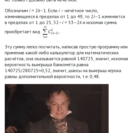
Обозначим
i
= 2
k
–1. Если
i
– нечётное число,
изменяющееся в пределах от 1 до 49, то 2
i
–1 изменяется
в пределах от 1 до 25, 52–
i
= 53–2
k
и искомая сумма
приобретает вид
.
Эту сумму легко посчитать, написав простую программу или
применив какой-либо калькулятор для математических
расчётов, она оказывается равной 140725, значит, искомая
вероятность выигрыша банкомёта равна
140725/280725≈0,52, значит, шансы на выигрыш игрока
равны дополнительной вероятности, т.е. 0,48.