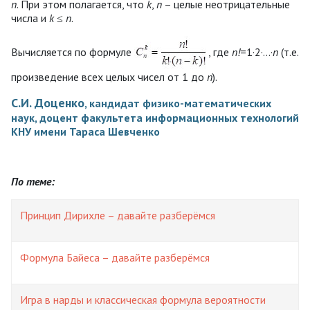
n
. При этом полагается, что
k
,
n
– целые неотрицательные
числа и
k
≤
n
.
Вычисляется по формуле
, где
n!
=1·2·...·
n
(т.е.
произведение всех целых чисел от 1 до
n
).
С.И. Доценко
, кандидат физико-математических
наук, доцент факультета информационных технологий
КНУ имени Тараса Шевченко
По теме:
Принцип Дирихле – давайте разберёмся
Формула Байеса – давайте разберёмся
Игра в нарды и классическая формула вероятности