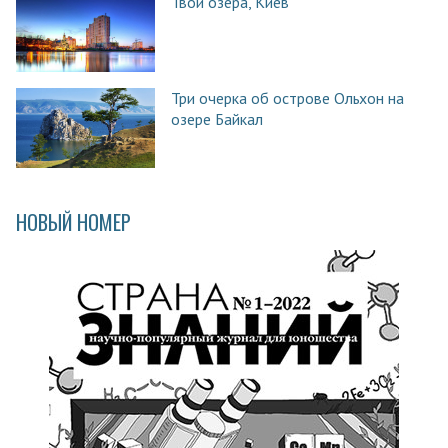
Твои озёра, Киев
Три очерка об острове Ольхон на
озере Байкал
НОВЫЙ НОМЕР