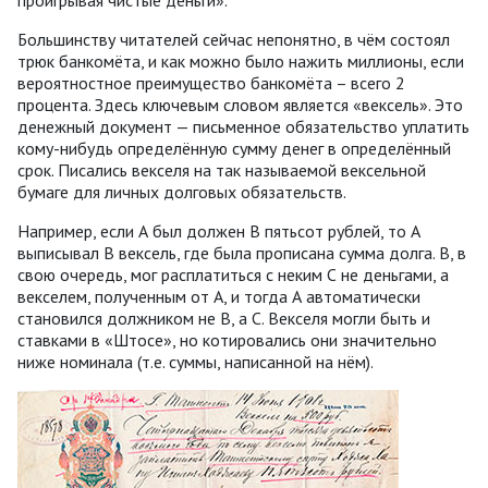
Большинству читателей сейчас непонятно, в чём состоял
трюк банкомёта, и как можно было нажить миллионы, если
вероятностное преимущество банкомёта – всего 2
процента. Здесь ключевым словом является «вексель». Это
денежный документ — письменное обязательство уплатить
кому-нибудь определённую сумму денег в определённый
срок. Писались векселя на так называемой вексельной
бумаге для личных долговых обязательств.
Например, если А был должен В пятьсот рублей, то А
выписывал В вексель, где была прописана сумма долга. В, в
свою очередь, мог расплатиться с неким С не деньгами, а
векселем, полученным от А, и тогда А автоматически
становился должником не B, а С. Векселя могли быть и
ставками в «Штосе», но котировались они значительно
ниже номинала (т.е. суммы, написанной на нём).