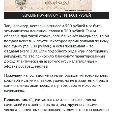
ВЕКСЕЛЬ НОМИНАЛОМ В ПЯТЬСОТ РУБЛЕЙ
Так, например, вексель номиналом 500 рублей мог быть
эквивалентом денежной ставки в 300 рублей. Таким
образом, при такой ставке, если банкомёт выигрывал, то он
получал вексель и спустя некоторое время получал по нему
всю сумму (т.е. 500 рублей), а если проигрывал – то
отдавал всего 300. Если подобного рода игры повторялись
регулярно, то это приносило банкомёту гарантированный
доход. Фактически на азартную игру налагался ещё и
эффект ростовщичества.
Пожелаем напоследок читателям больше интересных книг,
красивой музыки и главное, удачи, но не в азартных играх и
сомнительных авантюрах, а в учёбе, работе и хороших
начинаниях.
k
Приложение.
C
(читается «це из эн по ка») – число
n
сочетаний из
n
элементов по
k
, или, другими словами,
число
k
-элементных подмножеств элементного множества