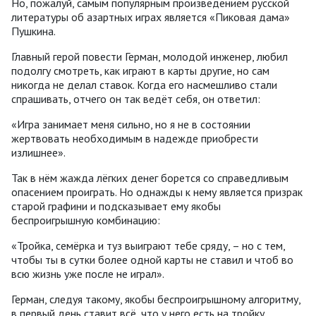
Но, пожалуй, самым популярным произведением русской
литературы об азартных играх является «Пиковая дама»
Пушкина.
Главный герой повести Герман, молодой инженер, любил
подолгу смотреть, как играют в карты другие, но сам
никогда не делал ставок. Когда его насмешливо стали
спрашивать, отчего он так ведёт себя, он ответил:
«Игра занимает меня сильно, но я не в состоянии
жертвовать необходимым в надежде приобрести
излишнее».
Так в нём жажда лёгких денег борется со справедливым
опасением проиграть. Но однажды к нему является призрак
старой графини и подсказывает ему якобы
беспроигрышную комбинацию:
«Тройка, семёрка и туз выиграют тебе сряду, – но с тем,
чтобы ты в сутки более одной карты не ставил и чтоб во
всю жизнь уже после не играл».
Герман, следуя такому, якобы беспроигрышному алгоритму,
в первый день ставит всё, что у него есть на тройку,