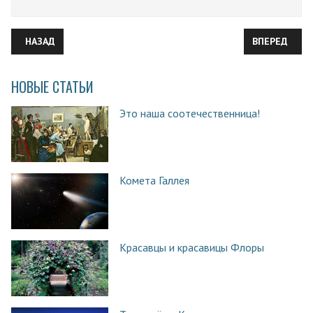
ПРЕДЫДУЩИЙ: ЗАРОЖДЕНИЕ ИНТЕГРАЛЬНОГО И ДИФФЕРЕНЦ
СЛЕДУЮЩИЙ:
НАЗАД
ВПЕРЕД
НОВЫЕ СТАТЬИ
Это наша соотечественница!
Комета Галлея
Красавцы и красавицы Флоры