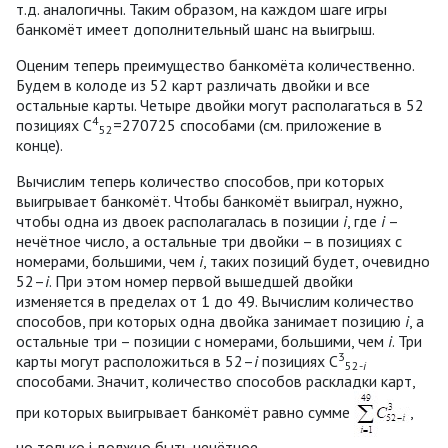
т.д. аналогичны. Таким образом, на каждом шаге игры
банкомёт имеет дополнительный шанс на выигрыш.
Оценим теперь преимущество банкомёта количественно.
Будем в колоде из 52 карт различать двойки и все
остальные карты. Четыре двойки могут располагаться в 52
4
позициях C
=270725 способами (см. приложение в
52
конце).
Вычислим теперь количество способов, при которых
выигрывает банкомёт. Чтобы банкомёт выиграл, нужно,
чтобы одна из двоек располагалась в позиции
i
, где
i
–
нечётное число, а остальные три двойки – в позициях с
номерами, большими, чем
i
, таких позиций будет, очевидно
52–
i
. При этом номер первой вышедшей двойки
изменяется в пределах от 1 до 49. Вычислим количество
способов, при которых одна двойка занимает позицию
i
, а
остальные три – позиции с номерами, большими, чем
i
. Три
3
карты могут расположиться в 52–
i
позициях C
52-
i
способами. Значит, количество способов раскладки карт,
при которых выигрывает банкомёт равно сумме
,
но только i должно быть нечётное.