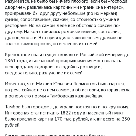
Разумеется, не было бы ничего плохого, если бы «господа
дворяне», развлекаясь карточными играми «на интерес»,
проигрывали бы друг другу небольшие (по их меркам)
суммы, сопоставимые, скажем, со стоимостью ужина в
ресторане. Но на самом деле всё обстояло совсем по-
другому. На кон ставились родовые имения, состояния,
драгоценности. Это приводило к жизненным драмам не
только самих игроков, но и членов их семей.
Крепостное право существовало в Российской империи до
1861 года, и внезапный проигрыш имения мог означать
перепродажу «дворовых людей» в розницу и,
следовательно, разлучение их семей.
Известно, что Михаил Юрьевич Лермонтов был азартен,
но речь сейчас не о нём самом, а об истории, которая легла
в основу его поэмы «Тамбовская казначейша».
Тамбов был городом, где играли постоянно и по-крупному.
Интересная статистика: в 1822 году в населённый пункт
было прислано карт на 170 тыс. рублей, а книг всего на 250
рублей.
Самые крупные игры проходили в доме братьев