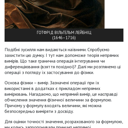
ГОТФРІД ВІЛЬГЕЛЬМ ЛЕЙБНІЦ
(1646–1716)
Подібні зусилля нам видаються наївними. Спробуємо
захистити цю думку. І тут нам допоможе теорія непрямих
вимірів. Що таке гранична операція інтегрування чи
диференціювання (взяття похідної)? Далі ми розглянемо ці
операції з погляду їх застосування до фізики.
Основа фізики – вимір. Зазначені операції при їх
використанні в додатках є прикладом непрямих
вимірювань. Нагадаємо, що непрямий вимір, це насправді
обчислення значення фізичної величини за формулою.
Причому у формулу входять величини, які можна
безпосередньо виміряти з досвіду.
Для оцінки точності значення, розрахованого за формулою,
ми колись запропонували принцип непрямої