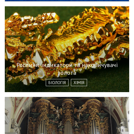
Рослини-індикатори та накопичувачі
золота
БІОЛОГІЯ
ХІМІЯ