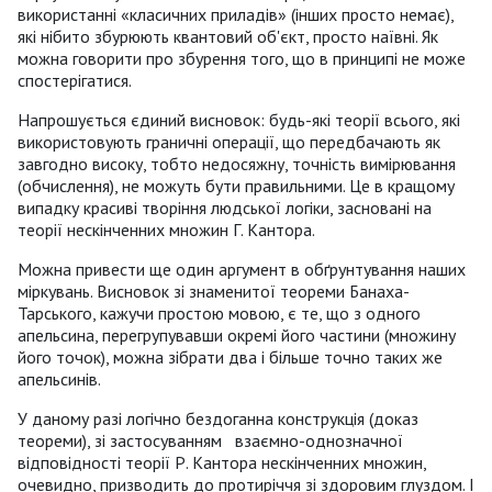
використанні «класичних приладів» (інших просто немає),
які нібито збурюють квантовий об'єкт, просто наївні. Як
можна говорити про збурення того, що в принципі не може
спостерігатися.
Напрошується єдиний висновок: будь-які теорії всього, які
використовують граничні операції, що передбачають як
завгодно високу, тобто недосяжну, точність вимірювання
(обчислення), не можуть бути правильними. Це в кращому
випадку красиві творіння людської логіки, засновані на
теорії нескінченних множин Г. Кантора.
Можна привести ще один аргумент в обґрунтування наших
міркувань. Висновок зі знаменитої теореми Банаха-
Тарського, кажучи простою мовою, є те, що з одного
апельсина, перегрупувавши окремі його частини (множину
його точок), можна зібрати два і більше точно таких же
апельсинів.
У даному разі логічно бездоганна конструкція (доказ
теореми), зі застосуванням взаємно-однозначної
відповідності теорії Р. Кантора нескінченних множин,
очевидно, призводить до протиріччя зі здоровим глуздом. І