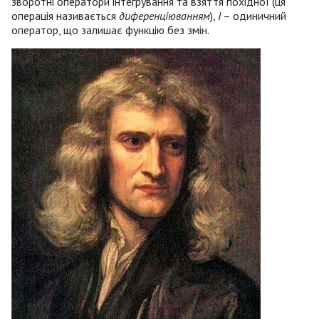
зворотні оператори інтегрування та взяття похідної (ця
операція називається
диференціюванням
),
I
– одиничний
оператор, що залишає функцію без змін.