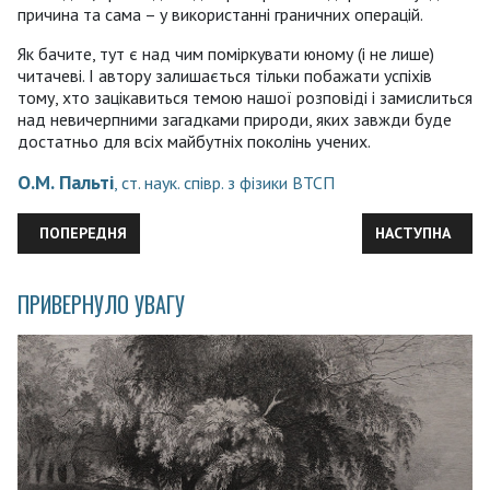
причина та сама – у використанні граничних операцій.
Як бачите, тут є над чим поміркувати юному (і не лише)
читачеві. І автору залишається тільки побажати успіхів
тому, хто зацікавиться темою нашої розповіді і замислиться
над невичерпними загадками природи, яких завжди буде
достатньо для всіх майбутніх поколінь учених.
О.М. Пальті
, ст. наук. співр. з фізики ВТСП
ПОПЕРЕДНЯ СТАТТЯ: ОЛЕКСАНДР ЯКОВИЧ ОРЛОВ – ВИЗНАЧЕНН
НАСТУПНА СТАТ
ПОПЕРЕДНЯ
НАСТУПНА
ПРИВЕРНУЛО УВАГУ