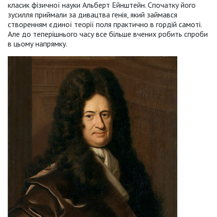
класик фізичної науки Альберт Ейнштейн. Спочатку його
зусилля приймали за дивацтва генія, який займався
створенням єдиної теорії поля практично в гордій самоті.
Але до теперішнього часу все більше вчених робить спроби
в цьому напрямку.