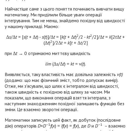
Найчастіше саме з цього поняття починають вивчати вищу
математику. Ми приділили більше уваги операції
інтегрування. Тим не менш, знайдемо похідну від швидкості
у нашому прикладі. Маємо:
2
2
Δ
s
/Δ
t
= [
s
(
t
+ Δ
t
) -
s
(
t
)]/Δ
t
= [
k
(
t
+ Δ
t
)
/2 -
kt
/2]/Δ
t
=
k
[2
t
Δ
t
+
2
(Δ
t
)
]/2Δ
t
=
k
[
t
+ Δ
t
/2]
при Δ
t
→ 0 отримаємо миттєву швидкість
lim
(Δ
s
/Δ
t
) =
kt
= v(
t
).
Виявляється, таку властивість має довільна залежність
v(t)
(додамо: що має фізичний зміст, тобто допускає вимір).
Отже, ми з'ясували, що шлях є інтегралом від швидкості,
також швидкість є похідною від шляху за часом. Ми
показали, що виконання операцій взяття інтеграла, з
наступним знаходженням похідної залишають функцію без
зміни. Це взаємно зворотні операції.
Математики записують цей факт, як добуток (послідовне
–1
–1
дію) операторів
D
×
D
f
(
x
) =
If
(
x
) =
f
(
x
), де
D
и
D
– взаємно