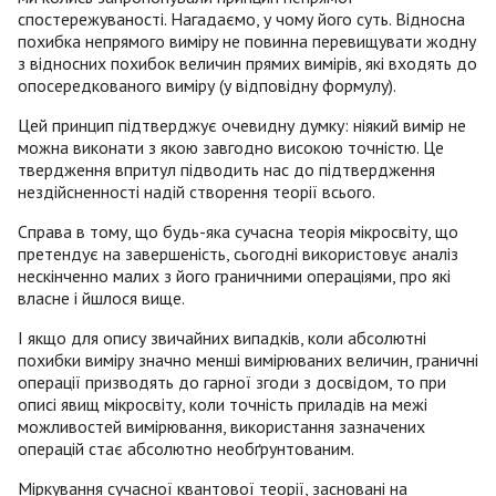
спостережуваності. Нагадаємо, у чому його суть. Відносна
похибка непрямого виміру не повинна перевищувати жодну
з відносних похибок величин прямих вимірів, які входять до
опосередкованого виміру (у відповідну формулу).
Цей принцип підтверджує очевидну думку: ніякий вимір не
можна виконати з якою завгодно високою точністю. Це
твердження впритул підводить нас до підтвердження
нездійсненності надій створення теорії всього.
Справа в тому, що будь-яка сучасна теорія мікросвіту, що
претендує на завершеність, сьогодні використовує аналіз
нескінченно малих з його граничними операціями, про які
власне і йшлося вище.
І якщо для опису звичайних випадків, коли абсолютні
похибки виміру значно менші вимірюваних величин, граничні
операції призводять до гарної згоди з досвідом, то при
описі явищ мікросвіту, коли точність приладів на межі
можливостей вимірювання, використання зазначених
операцій стає абсолютно необґрунтованим.
Міркування сучасної квантової теорії, засновані на