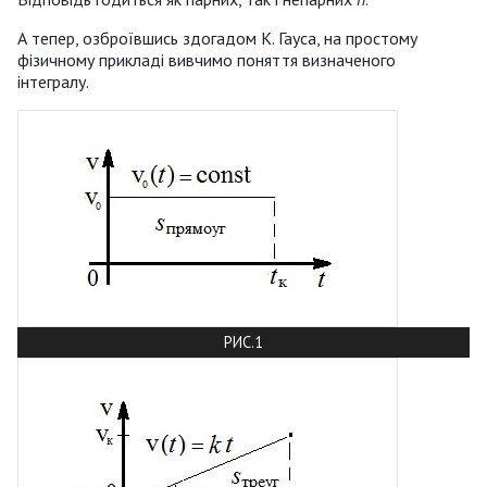
А тепер, озброївшись здогадом К. Гауса, на простому
фізичному прикладі вивчимо поняття визначеного
інтегралу.
РИС.1