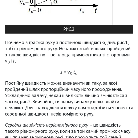
РИС.2
Почнемо з графіка руху з постійною швидкістю, див. рис.1,
тобто рівномірного руху. Неважко знайти шлях, пройдений
з такою швидкістю – це площа прямокутника зі сторонами
v
і
t
:
0
к
s
= v
t
.
0
к
Постійну швидкість можна визначити як таку, за якої
пройдений шлях пропорційний часу його проходження.
Ускладнимо задачу, нехай швидкість лінійно змінюється з
часом, рис.2. Звичайно, і в цьому випадку шлях знайти
неважко. Для знаходження шляху нам знадобиться поняття
середньої швидкості нерівномірного руху.
Середня швидкість нерівномірного руху
– це швидкість
такого рівномірного руху, коли за той самий проміжок часу,
як і при нерівномірному русі, тіло проходить той самий