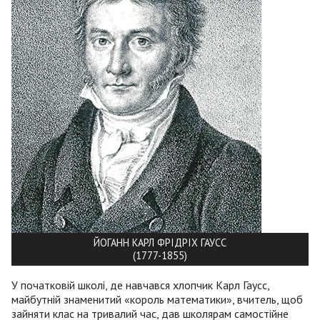
ЙОГАНН КАРЛ ФРІДРІХ ГАУСС
(1777-1855)
У початковій школі, де навчався хлопчик Карл Гаусc,
майбутній знаменитий «король математики», вчитель, щоб
зайняти клас на тривалий час, дав школярам самостійне