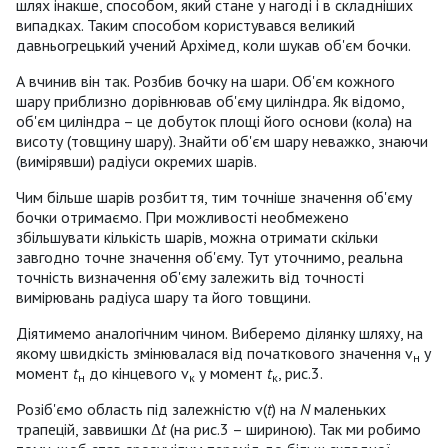
шлях інакше, способом, який стане у нагоді і в складніших
випадках. Таким способом користувався великий
давньогрецький учений Архімед, коли шукав об'єм бочки.
А вчинив він так. Розбив бочку на шари. Об'єм кожного
шару приблизно дорівнював об'єму циліндра. Як відомо,
об'єм циліндра – це добуток площі його основи (кола) на
висоту (товщину шару). Знайти об'єм шару неважко, знаючи
(вимірявши) радіуси окремих шарів.
Чим більше шарів розбиття, тим точніше значення об'єму
бочки отримаємо. При можливості необмежено
збільшувати кількість шарів, можна отримати скільки
завгодно точне значення об'єму. Тут уточнимо, реальна
точність визначення об'єму залежить від точності
вимірювань радіуса шару та його товщини.
Діятимемо аналогічним чином. Виберемо ділянку шляху, на
якому швидкість змінювалася від початкового значення v
у
н
момент
t
до кінцевого v
у момент
t
, рис.3.
н
к
к
Розіб'ємо область під залежністю v(
t
) на
N
маленьких
трапецій, заввишки Δ
t
(на рис.3 – шириною). Так ми робимо