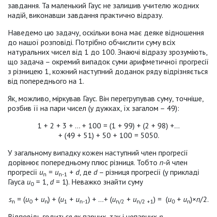
завдання. Та маленький Гаус не залишив учителю жодних
надій, виконавши завдання практично відразу.
Наведемо цю задачу, оскільки вона має деяке відношення
до нашої розповіді. Потрібно обчислити суму всіх
натуральних чисел від 1 до 100. Знаючі відразу зрозуміють,
що задача – окремий випадок суми арифметичної прогресії
з різницею 1, кожний наступний доданок ряду відрізняється
від попереднього на 1.
Як, можливо, міркував Гаус. Він перегрупував суму, точніше,
розбив її на пари чисел (у дужках, їх загалом – 49):
1 + 2 + 3 + ... + 100 = (1 + 99) + (2 + 98) +…
+ (49 + 51) + 50 + 100 = 5050.
У загальному випадку кожен наступний член прогресії
дорівнює попередньому плюс різниця. Тобто
n
-й член
прогресії
u
=
u
+
d
, де
d
– різниця прогресії (у прикладі
n
n
-1
Гауса
u
= 1,
d
= 1). Неважко знайти суму
0
s
= (
u
+
u
) + (
u
+
u
) + …+ (
u
+
u
) = (
u
+
u
)×
n
/2.
n
0
n
1
n
-1
n
/2
n
/2 +1
0
n
Відповідь годиться як парних, так і непарних
n
.