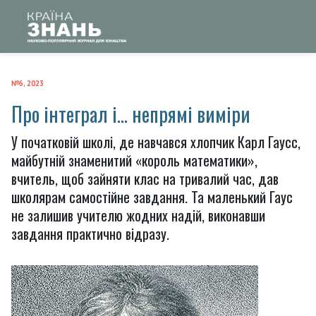
№6, 2023
Про інтеграл і... непрямі виміри
У початковій школі, де навчався хлопчик Карл Гаусc,
майбутній знаменитий «король математики»,
вчитель, щоб зайняти клас на тривалий час, дав
школярам самостійне завдання. Та маленький Гаус
не залишив учителю жодних надій, виконавши
завдання практично відразу.