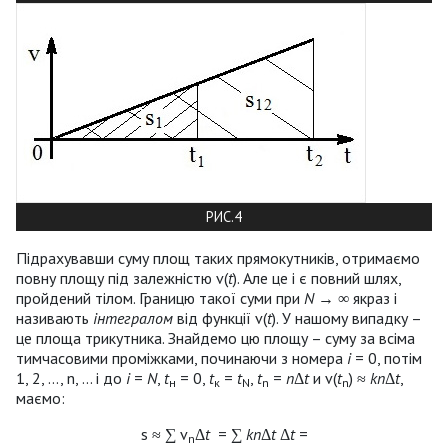
РИС.4
Підрахувавши суму площ таких прямокутників, отримаємо
повну площу під залежністю v(
t
). Але це і є повний шлях,
пройдений тілом. Границю такої суми при
N
→ ∞ якраз і
називають
інтегралом
від функції v(
t
). У нашому випадку –
це площа трикутника. Знайдемо цю площу – суму за всіма
тимчасовими проміжками, починаючи з номера
i
= 0, потім
1, 2, ..., n, ... і до
i
=
N
,
t
= 0,
t
=
t
,
t
=
n
Δ
t
и v(
t
) ≈
kn
Δ
t
,
н
к
N
n
n
маємо:
s ≈ ∑ v
Δ
t
= ∑
kn
Δ
t
Δ
t
=
n