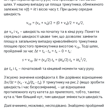
шлях. У нашому випадку це площа трикутника, обмеженого
залежністю v(
t
) =
kt
і віссю часу t. При цьому середня
швидкість
v
= (v
+ v
)/2 = (0 + v
)/2 = v
/2,
ср
н
к
к
к
де v
і v
– швидкість на початку та в кінці руху. Поняття
н
к
середньої швидкості цікаве тим, що дозволяє замінити
площу в загальному випадку криволінійного трикутника
площею простого прямокутника висотою v
, Тоді шлях,
ср
пройдений за час Δ
t
=
t
-
t
=
t
– 0 =
t
:
к
н
к
к
2
s
= v
Δ
t
= (v
/2)
t
= (
kt
/2)
t
=
kt
/2,
ср
к
к
к
к
к
де
t
і
t
– початковий та кінцевий моменти часу руху.
н
к
З'ясуємо значення коефіцієнта
k
. Він дорівнює відношенню
Δv/Δ
t
= (v
- v
)/(
t
-
t
). У трикутнику на рис.2 (якщо зробити
к
н
к
н
швидкість і час безрозмірними), – це відношення
протилежного куту катета до прилеглого, тобто, тангенс
кута α. Чим більший кут, тим швидше змінюється швидкість.
Далі вчинимо, можливо, несподівано. Знайдемо пройдений