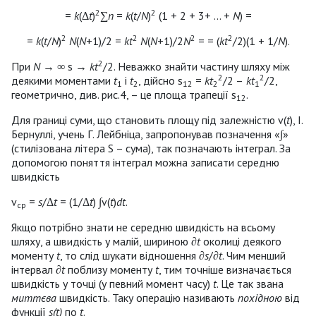
2
2
=
k
(Δ
t
)
∑
n
=
k
(
t
/
N
)
(1 + 2 + 3+ ... +
N
) =
2
2
2
2
=
k
(
t
/
N
)
N
(
N
+1)/2 =
kt
N
(
N
+1)/2
N
= = (
kt
/2)(1 + 1/
N
).
2
При
N
→ ∞ s →
kt
/2. Неважко знайти частину шляху між
2
2
деякими моментами
t
і
t
, дійсно s
=
kt
/2 –
kt
/2,
1
2
12
2
1
геометрично, див. рис.4, – це площа трапеції s
.
12
Для границі суми, що становить площу під залежністю v(
t
), І.
Бернуллі, учень Г. Лейбніца, запропонував позначення «∫»
(стилізована літера S – сума), так позначають інтеграл. За
допомогою поняття інтеграл можна записати середню
швидкість
v
=
s
/Δ
t
= (1/Δ
t
) ∫v(
t
)
dt
.
ср
Якщо потрібно знати не середню швидкість на всьому
шляху, а швидкість у малій, шириною ∂
t
околиці деякого
моменту
t
, то слід шукати відношення ∂
s
/∂
t
. Чим менший
інтервал ∂
t
поблизу моменту
t
, тим точніше визначається
швидкість у точці (у певний момент часу)
t
. Це так звана
миттєва
швидкість. Таку операцію називають
похідною
від
функції
s(t)
по
t
.