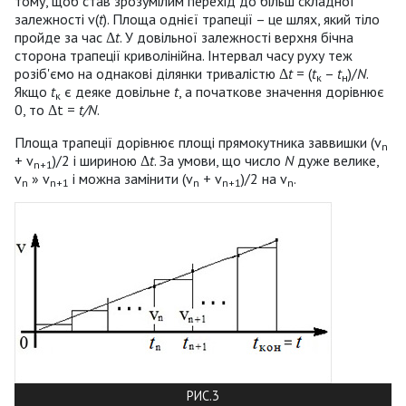
тому, щоб став зрозумілим перехід до більш складної
залежності v(
t
). Площа однієї трапеції – це шлях, який тіло
пройде за час Δ
t
. У довільної залежності верхня бічна
сторона трапеції криволінійна. Інтервал часу руху теж
розіб'ємо на однакові ділянки тривалістю Δ
t
= (
t
–
t
)/
N
.
к
н
Якщо
t
є деяке довільне
t
, а початкове значення дорівнює
к
0, то Δt =
t/N
.
Площа трапеції дорівнює площі прямокутника заввишки (v
n
+ v
)/2 і шириною Δ
t
. За умови, що число
N
дуже велике,
n
+1
v
» v
і можна замінити (v
+ v
)/2 на v
.
n
n
+1
n
n
+1
n
РИС.3