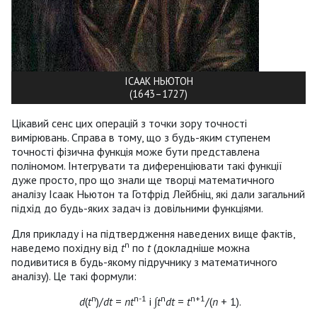
ІСААК НЬЮТОН
(1643–1727)
Цікавий сенс цих операцій з точки зору точності
вимірювань. Справа в тому, що з будь-яким ступенем
точності фізична функція може бути представлена
поліномом. Інтегрувати та диференціювати такі функції
дуже просто, про що знали ще творці математичного
аналізу Ісаак Ньютон та Готфрід Лейбніц, які дали загальний
підхід до будь-яких задач із довільними функціями.
Для прикладу і на підтвердження наведених вище фактів,
n
наведемо похідну від
t
по
t
(докладніше можна
подивитися в будь-якому підручнику з математичного
аналізу). Це такі формули:
n
n
-1
n
n
+1
d
(
t
)/
dt
=
nt
і ∫
t
dt
=
t
/(
n
+ 1).