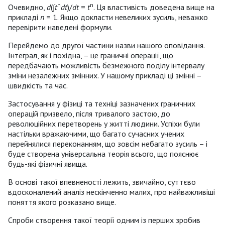
n
n
Очевидно,
d
(∫
t
dt
)/
dt
=
t
. Ця властивість доведена вище на
прикладі
n
= 1. Якщо докласти невеликих зусиль, неважко
перевірити наведені формули.
Перейдемо до другої частини назви нашого оповідання.
Інтеграл, як і похідна, – це граничні операції, що
передбачають можливість безмежного поділу інтервалу
зміни незалежних змінних. У нашому прикладі ці змінні –
швидкість та час.
Застосування у фізиці та техніці зазначених граничних
операцій призвело, після тривалого застою, до
революційних перетворень у житті людини. Успіхи були
настільки вражаючими, що багато сучасних учених
перейнялися переконанням, що зовсім небагато зусиль – і
буде створена універсальна теорія всього, що пояснює
будь-які фізичні явища.
В основі такої впевненості лежить, звичайно, суттєво
вдосконалений аналіз нескінченно малих, про найважливіші
поняття якого розказано вище.
Спроби створення такої теорії одним із перших зробив