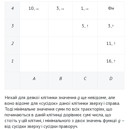
4
10,→
3,→
1,→
Фн
3
5, ↑
3,↑
2
11, ↑
1
16, ↑
А
B
C
D
Нехай для деякої клітинки значення
g
ще невідоме, але
воно відоме для «сусідок» даної клітинки зверху і справа.
Тоді мінімальне значення суми по всіх траєкторіях, що
починаються в даній клітинці дорівнює сумі числа, що
стоїть у цій клітині, і мінімального з двох значень функції
g
–
від сусідки зверху і сусідки праворуч.