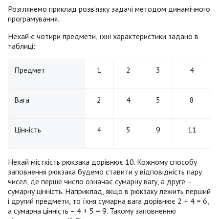
Розглянемо приклад розв’язку задачі методом динамічного
програмування.
Нехай є чотири предмети, їхні характеристики задано в
таблиці:
Предмет
1
2
3
4
Вага
2
4
5
8
Цінність
4
5
9
11
Нехай місткість рюкзака дорівнює 10. Кожному способу
заповнення рюкзака будемо ставити у відповідність пару
чисел, де перше число означає сумарну вагу, а друге –
сумарну цінність. Наприклад, якщо в рюкзаку лежить перший
і другий предмети, то їхня сумарна вага дорівнює 2 + 4 = 6,
а сумарна цінність – 4 + 5 = 9. Такому заповненню