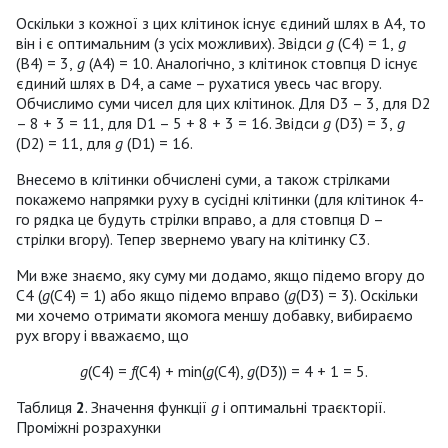
Оскільки з кожної з цих клітинок існує єдиний шлях в А4, то
він і є оптимальним (з усіх можливих). Звідси
g
(C4) = 1,
g
(B4) = 3,
g
(А4) = 10. Аналогічно, з клітинок стовпця D існує
єдиний шлях в D4, а саме – рухатися увесь час вгору.
Обчислимо суми чисел для цих клітинок. Для D3 – 3, для D2
– 8 + 3 = 11, для D1 – 5 + 8 + 3 = 16. Звідси
g
(D3) = 3,
g
(D2) = 11, для
g
(D1) = 16.
Внесемо в клітинки обчислені суми, а також стрілками
покажемо напрямки руху в сусідні клітинки (для клітинок 4-
го рядка це будуть стрілки вправо, а для стовпця D –
стрілки вгору). Тепер звернемо увагу на клітинку С3.
Ми вже знаємо, яку суму ми додамо, якщо підемо вгору до
С4 (
g
(С4) = 1) або якщо підемо вправо (
g
(D3) = 3). Оскільки
ми хочемо отримати якомога меншу добавку, вибираємо
рух вгору і вважаємо, що
g
(C4) =
f
(C4) + min(
g
(C4),
g
(D3)) = 4 + 1 = 5.
Таблиця
2
. Значення функції
g
і оптимальні траєкторії.
Проміжні розрахунки