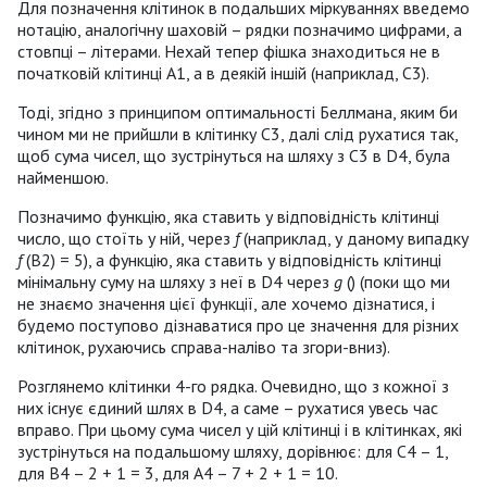
Для позначення клітинок в подальших міркуваннях введемо
нотацію, аналогічну шаховій – рядки позначимо цифрами, а
стовпці – літерами. Нехай тепер фішка знаходиться не в
початковій клітинці А1, а в деякій іншій (наприклад, С3).
Тоді, згідно з принципом оптимальності Беллмана, яким би
чином ми не прийшли в клітинку С3, далі слід рухатися так,
щоб сума чисел, що зустрінуться на шляху з С3 в D4, була
найменшою.
Позначимо функцію, яка ставить у відповідність клітинці
число, що стоїть у ній, через
f
(наприклад, у даному випадку
f
(B2) = 5), а функцію, яка ставить у відповідність клітинці
мінімальну суму на шляху з неї в D4 через
g
() (поки що ми
не знаємо значення цієї функції, але хочемо дізнатися, і
будемо поступово дізнаватися про це значення для різних
клітинок, рухаючись справа-наліво та згори-вниз).
Розглянемо клітинки 4-го рядка. Очевидно, що з кожної з
них існує єдиний шлях в D4, а саме – рухатися увесь час
вправо. При цьому сума чисел у цій клітинці і в клітинках, які
зустрінуться на подальшому шляху, дорівнює: для С4 – 1,
для В4 – 2 + 1 = 3, для А4 – 7 + 2 + 1 = 10.