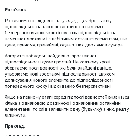
Розв’язок
Розглянемо послідовність
s
=
a
,
a
,…,
a
. Зростаючу
k
1
2
k
підпослідовність даної послідовності назвемо
безперспективною, якщо існує інша підпослідовність
неменшої довжини і з небільшим останнім елементом, ніж
дана, причому, принаймні, одна з цих двох умов сувора.
Алгоритм побудови найдовшої зростаючої
підпослідовності дуже простий. На кожному кроці
зберігаємо послідовності, які були знайдені раніше,
утворюємо нові зростаючі підпослідовності шляхом
дописування нового елемента до підпослідовності
попереднього кроку і відкидаємо безперспективні.
Якщо на певному етапі серед підпослідовностей виявиться
кілька з однаковою довжиною і однаковими останніми
елементами, то слід залишити одну (будь-яку) з них, решту
відкинути.
Приклад.