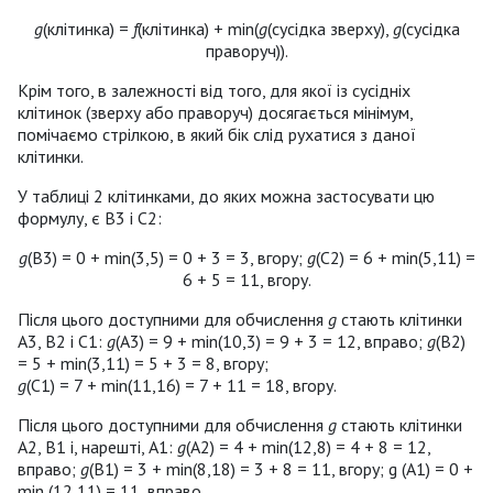
g
(клітинка) =
f
(клітинка) + min(
g
(сусідка зверху),
g
(сусідка
праворуч)).
Крім того, в залежності від того, для якої із сусідніх
клітинок (зверху або праворуч) досягається мінімум,
помічаємо стрілкою, в який бік слід рухатися з даної
клітинки.
У таблиці 2 клітинками, до яких можна застосувати цю
формулу, є В3 і С2:
g
(B3) = 0 + min(3,5) = 0 + 3 = 3, вгору;
g
(C2) = 6 + min(5,11) =
6 + 5 = 11, вгору.
Після цього доступними для обчислення
g
стають клітинки
А3, В2 і С1:
g
(A3) = 9 + min(10,3) = 9 + 3 = 12, вправо;
g
(В2)
= 5 + min(3,11) = 5 + 3 = 8, вгору;
g
(C1) = 7 + min(11,16) = 7 + 11 = 18, вгору.
Після цього доступними для обчислення
g
стають клітинки
А2, В1 і, нарешті, А1:
g
(A2) = 4 + min(12,8) = 4 + 8 = 12,
вправо;
g
(В1) = 3 + min(8,18) = 3 + 8 = 11, вгору; g (A1) = 0 +
min (12,11) = 11, вправо.