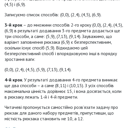
(4,5) і (6,9).
Записуємо список способів: (0,0), (2,4), (4,5), (6,9).
3-й крок
– до множини способів 2-го кроку (0,0), (2,4), (4,5),
(6,9) в результаті додавання 3-го предмета додається ще
три способи, а саме: (5,9), (7,13), (9,14). Зауважимо, що
варіант заповнення рюкзака (6,9) є безперспективним,
оскільки існує спосіб (5,9). Відкидаємо цей
безперспективний спосіб і впорядковуємо інші в порядку
зростання ваги:
(0,0), (2,4), (4,5), (5,9), (7,13), (9,14).
4-й крок
. У результаті додавання 4-го предмета виникає
ще два способи – а саме (8,11) і (10,15). З усіх способів
максимальна цінність дорівнює 15, і вона досягається, коли
в рюкзаку лежать 1-й і 4-й предмети.
Читачеві пропонується самостійно розв’язати задачу про
рюкзак для даного набору предметів, припустивши, що
місткість рюкзака становить не 10, а 12.