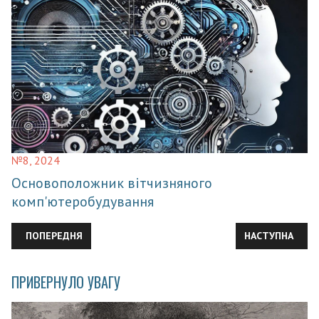
№8, 2024
Основоположник вітчизняного
комп'ютеробудування
ПОПЕРЕДНЯ СТАТТЯ: ЙОЗЕФ ФРАУНГОФЕР – «БАТЬКО АСТРОФ
НАСТУПНА СТАТ
ПОПЕРЕДНЯ
НАСТУПНА
ПРИВЕРНУЛО УВАГУ