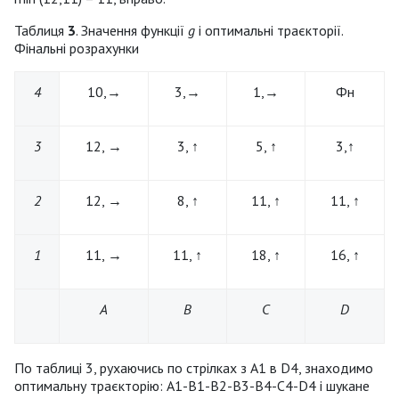
Таблиця
3
. Значення функції
g
і оптимальні траєкторії.
Фінальні розрахунки
4
10,→
3,→
1,→
Фн
3
12, →
3, ↑
5, ↑
3,↑
2
12, →
8, ↑
11, ↑
11, ↑
1
11, →
11, ↑
18, ↑
16, ↑
А
B
C
D
По таблиці 3, рухаючись по стрілках з А1 в D4, знаходимо
оптимальну траєкторію: A1-B1-B2-B3-B4-C4-D4 і шукане