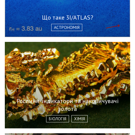
Що таке 3I/ATLAS?
АСТРОНОМІЯ
Рослини-індикатори та накопичувачі
золота
БІОЛОГІЯ
ХІМІЯ