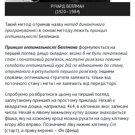
РІЧАРД БЕЛЛМАН
(1920–1984)
Такий метод отримав назву
метод динамічного
програмування
і в основі методу лежить
принцип
оптимальності
Беллмана.
Принцип оптимальності Беллмана
формулюється на
перший погляд дещо складно:
якими б не були початковий
стан і початковий розв’язок, наступні розв’язки повинні
складати оптимальний курс дій по відношенню до стану,
отриманого в результаті першого розв’язку.
Іншими
словами, оптимальна стратегія залежить тільки від
поточного стану і мети і не залежить від передісторії.
Спробуємо розібратися в цьому на перший погляд
заплутаному принципі на простому прикладі. Нехай є
квадратна дошка, наприклад 4x4, в клітинках якої записані
числа. Нехай в лівому нижньому кутку дошки знаходиться
фішка, яку на кожному кроці можна рухати на одну клітинку
вгору або вправо. Позначимо ліву нижню клітинку
Ст
(старт), а праву верхню –
Фн
(фініш).