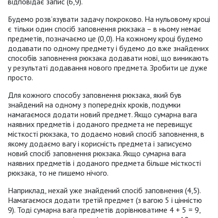
відповідає запис (6,9).
Будемо розв’язувати задачу покроково. На нульовому кроці
є тільки один спосіб заповнення рюкзака – в ньому немає
предметів, позначаємо це (0,0). На кожному кроці будемо
додавати по одному предмету і будемо до вже знайдених
способів заповнення рюкзака додавати нові, що виникають
у результаті додавання нового предмета. Зробити це дуже
просто.
Для кожного способу заповнення рюкзака, який був
знайдений на одному з попередніх кроків, подумки
намагаємося додати новий предмет. Якщо сумарна вага
наявних предметів і доданого предмета не перевищує
місткості рюкзака, то додаємо новий спосіб заповнення, в
якому додаємо вагу і корисність предмета і записуємо
новий спосіб заповнення рюкзака. Якщо сумарна вага
наявних предметів і доданого предмета більше місткості
рюкзака, то не пишемо нічого.
Наприклад, нехай уже знайдений спосіб заповнення (4,5).
Намагаємося додати третій предмет (з вагою 5 і цінністю
9). Тоді сумарна вага предметів дорівнюватиме 4 + 5 = 9,