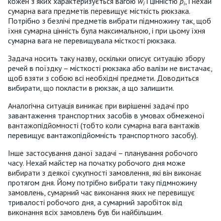
кожен з яких характеризується вагою
w
і цінністю
p
, і нехай
i
i
сумарна вага предметів перевищує місткість рюкзака.
Потрібно з безлічі предметів вибрати підмножину так, щоб
їхня сумарна цінність була максимальною, і при цьому їхня
сумарна вага не перевищувала місткості рюкзака.
Задача носить таку назву, оскільки описує ситуацію збору
речей в поїздку – місткості рюкзака або валізи не вистачає,
щоб взяти з собою всі необхідні предмети. Доводиться
вибирати, що покласти в рюкзак, а що залишити.
Аналогічна ситуація виникає при вирішенні задачі про
завантаження транспортних засобів в умовах обмеженої
вантажопідйомності (тобто коли сумарна вага вантажів
перевищує вантажопідйомність транспортного засобу).
Інше застосування даної задачі – планування робочого
часу. Нехай майстер на початку робочого дня може
вибирати з деякої сукупності замовлення, які він виконає
протягом дня. Йому потрібно вибрати таку підмножину
замовлень, сумарний час виконання яких не перевищує
тривалості робочого дня, а сумарний заробіток від
виконання всіх замовлень був би найбільшим.