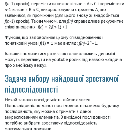
f
(
n
-1) кроків), перемістити нижнє кільце з А в С і перемістити
n
-1 кільце з В в С, використовуючи стрижень А, що
звільнився, як проміжний (для цього знову ж знадобиться
f
(
n
-1) кроків). Таким чином, для
f(n)
справедливе рекурентне
співвідношення:
f
(
n
) = 2
f
(
n
-1) +1.
Функція, що задовольняє цьому співвідношенню і
n
початковій умові
f
(1) = 1 має вигляд:
f(n)=
2
–1.
Бажаючі подивитися розв’язок головоломки в динаміці
можуть переглянути на youtube ролик під назвою «Задача
про ханойську вежу».
Задача вибору найдовшої зростаючої
підпослідовності
Нехай задано послідовність дійсних чисел .
Підпослідовністю даної послідовності назвемо будь-яку
послідовність, яку можна отримати з даної
викреслюванням елементів. З вихідної послідовності
потрібно вибрати зростаючу підпослідовність
максимальної довжини.