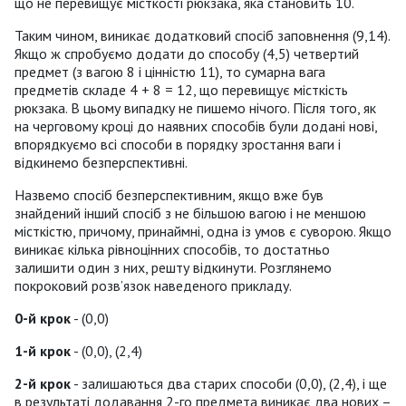
що не перевищує місткості рюкзака, яка становить 10.
Таким чином, виникає додатковий спосіб заповнення (9,14).
Якщо ж спробуємо додати до способу (4,5) четвертий
предмет (з вагою 8 і цінністю 11), то сумарна вага
предметів складе 4 + 8 = 12, що перевищує місткість
рюкзака. В цьому випадку не пишемо нічого. Після того, як
на черговому кроці до наявних способів були додані нові,
впорядкуємо всі способи в порядку зростання ваги і
відкинемо безперспективні.
Назвемо спосіб безперспективним, якщо вже був
знайдений інший спосіб з не більшою вагою і не меншою
місткістю, причому, принаймні, одна із умов є суворою. Якщо
виникає кілька рівноцінних способів, то достатньо
залишити один з них, решту відкинути. Розглянемо
покроковий розв’язок наведеного прикладу.
0-й крок
- (0,0)
1-й крок
- (0,0), (2,4)
2-й крок
- залишаються два старих способи (0,0), (2,4), і ще
в результаті додавання 2-го предмета виникає два нових –