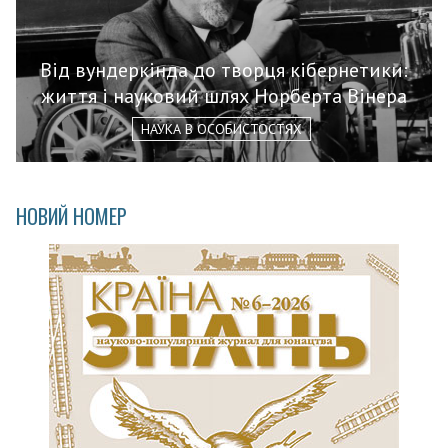
Від вундеркінда до творця кібернетики:
життя і науковий шлях Норберта Вінера
НАУКА В ОСОБИСТОСТЯХ
НОВИЙ НОМЕР