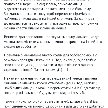
початковій версії – вісім) кілець, причому кільця
відрізняються розміром і лежать менше на більшому.
Завдання полягає в тому, щоб перенести піраміду за
найменше число ходів на інший стрижень. За один раз
дозволяється переносити тільки одне кільце, причому не
можна класти більше кільце на менше.
Виникає два запитання – за яку мінімальну кількість ходів
можна перемістити
n
кілець з одного стрижня на інший, і як
власне це зробити?
Позначимо мінімальне число ходів для головоломки з
n
вежами через
f
(
n
). Нехай
n
= 1. Тоді очевидно, потрібно
просто за один хід перемістити одне кільце з одного
стрижня на інший. Таким чином,
f
(1) = 1.
Нехай ми вже навчилися переміщати
n-
1 кілець і шукана
мінімальна кількість кроків становить
f
(
n
-1). Тоді нижнє (і
найбільше) кільце не можна перемістити з А в С до тих пір,
поки верхні кільця не будуть перекладені з А в В.
Таким чином, потрібно перемістити
n-
1 кільце з А в В (за
припущенням, ми вміємо це робити, і для цього знадобиться