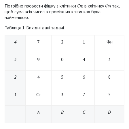
Потрібно провести фішку з клітинки
Ст
в клітинку
Фн
так,
щоб сума всіх чисел в проміжних клітинках була
найменшою.
Таблиця
1
. Вихідні дані задачі
4
7
2
1
Фн
3
9
0
4
3
2
4
5
6
8
1
Ст
3
7
5
А
B
C
D