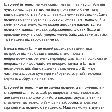
Штучний інтелект не має совісті, емпатії чи інтуїції. Але він
чудово наслідує те, що ми йому показуємо. Саме тому
відповідальність за його дії завжди лежить на людині. Саме
людина повинна бути не просто споживачем технологій, а
їхнім вихователем. Адже кожен алгоритм навчається на
людських даних, текстах, зображеннях, словах. Якщо ці
приклади несуть у собі упередження, байдужість чи агресію,
то і машина відтворюватиме їх.
Етика в епоху ШІ – це новий кодекс поведінки, яка
потребує від нас більш відповідальної праці з
нейромережами, ретельну перевірку фактів, не поширювати
неправдиво інформацію, не використовувати ШІ для
незаконних дій. Відповідальне ставлення до ШІ — це
частина цифрової культури майбутнього, у якій технології
служать добру, а не навпаки.
Штучний інтелект – це не заміна людини, а її помічник. Він
створений для того, щоб розширювати наші можливості,
але саме ми вирішуємо як його використовувати. Етичне
ставлення до технологій — це не заборона, а правило
гармонії між людиною і машиною. Машини можуть думати