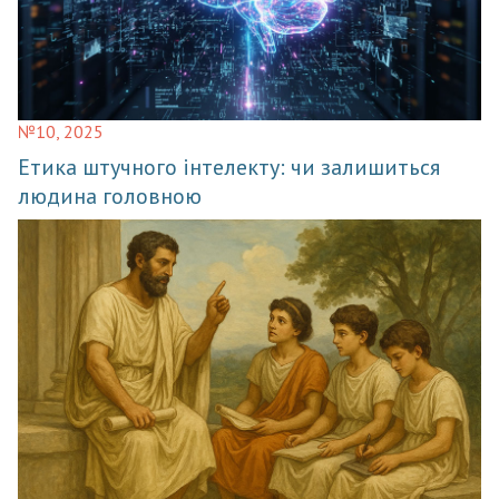
№10, 2025
Етика штучного інтелекту: чи залишиться
людина головною