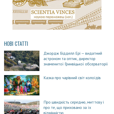
НОВІ СТАТТІ
Джордж Бідделл Ері — видатний
астроном та оптик, директор
знаменитої Гринвіцької обсерваторії
Казка про чарівний світ колоїдів
Про швидкість середню, миттєву і
про те, що приховано за їх
відмінністю