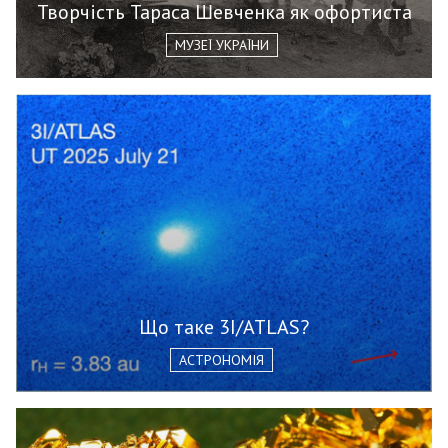
Творчість Тараса Шевченка як офортиста
МУЗЕЇ УКРАЇНИ
Що таке 3I/ATLAS?
АСТРОНОМІЯ