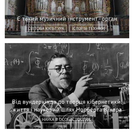
Є такий музичний інструмент - орган
СВІТОВА КУЛЬТУРА
ІСТОРІЯ ТЕХНІКИ
Від вундеркінда до творця кібернетики:
життя і науковий шлях Норберта Вінера
НАУКА В ОСОБИСТОСТЯХ