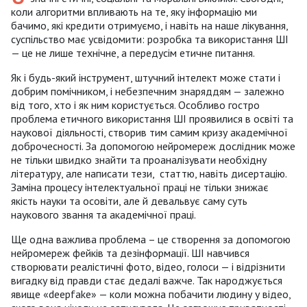
коли алгоритми впливають на те, яку інформацію ми
бачимо, які кредити отримуємо, і навіть на наше лікування,
суспільство має усвідомити: розробка та використання ШІ
— це не лише технічне, а передусім етичне питання.
Як і будь-який інструмент, штучний інтелект може стати і
добрим помічником, і небезпечним знаряддям — залежно
від того, хто і як ним користується. Особливо гостро
проблема етичного використання ШІ проявилися в освіті та
наукової діяльності, створив тим самим кризу академічної
доброчесності. За допомогою нейромереж дослідник може
не тільки швидко знайти та проаналізувати необхідну
літературу, але написати тези, статтю, навіть дисертацію.
Заміна процесу інтелектуальної праці не тільки знижає
якість науки та осовіти, але й девальвує саму суть
наукового звання та академічної праці.
Ще одна важлива проблема – це створення за допомогою
нейромереж фейків та дезінформації. ШІ навчився
створювати реалістичні фото, відео, голоси — і відрізнити
вигадку від правди стає дедалі важче. Так народжується
явище «deepfake» — коли можна побачити людину у відео,