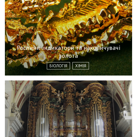
Рослини-індикатори та накопичувачі
золота
БІОЛОГІЯ
ХІМІЯ