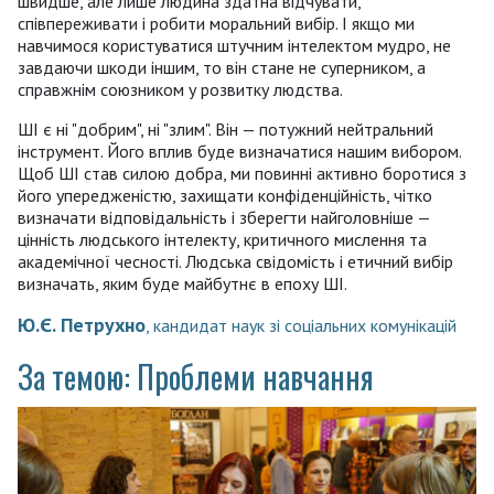
швидше, але лише людина здатна відчувати,
співпереживати і робити моральний вибір. І якщо ми
навчимося користуватися штучним інтелектом мудро, не
завдаючи шкоди іншим, то він стане не суперником, а
справжнім союзником у розвитку людства.
ШІ є ні "добрим", ні "злим". Він — потужний нейтральний
інструмент. Його вплив буде визначатися нашим вибором.
Щоб ШІ став силою добра, ми повинні активно боротися з
його упередженістю, захищати конфіденційність, чітко
визначати відповідальність і зберегти
найголовніше —
цінність людського інтелекту, критичного мислення та
академічної чесності. Людська свідомість і етичний вибір
визначать, яким буде майбутнє в епоху ШІ.
Ю.Є. Петрухно
, кандидат наук зі соціальних комунікацій
За темою: Проблеми навчання