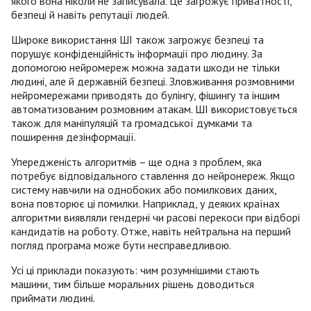
якого вона ніколи не записувала. Це загрожує приватності,
безпеці й навіть репутації людей.
Широке використання ШІ також загрожує безпеці та
порушує конфіденційність інформації про людину. За
допомогою нейромереж можна задати шкоди не тільки
людині, але й державній безпеці. Зловживання розмовними
нейромережами приводять до булінгу, фішингу та іншим
автоматизованим розмовним атакам. ШІ використовується
також для маніпуляцій та громадської думками та
поширення дезінформації.
Упередженість алгоритмів – ще одна з проблем, яка
потребує відповідального ставлення до нейронереж. Якщо
систему навчили на однобоких або помилкових даних,
вона повторює ці помилки. Наприклад, у деяких країнах
алгоритми виявляли гендерні чи расові перекоси при відборі
кандидатів на роботу. Отже, навіть нейтральна на перший
погляд програма може бути несправедливою.
Усі ці приклади показують: чим розумнішими стають
машини, тим більше моральних рішень доводиться
приймати людині.