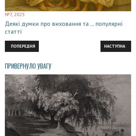
№7, 2025
Деякі думки про виховання та … популярні
статті
ПОПЕРЕДНЯ СТАТТЯ: ЩЕ ПРО БЕЗПЕРЕРВНІСТЬ І ... РОЗВ'ЯЗАНН
НАСТУПНА СТАТ
ПОПЕРЕДНЯ
НАСТУПНА
ПРИВЕРНУЛО УВАГУ