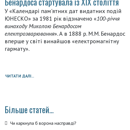
Бенардоса стартувала із ХІХ століття
У «Календарі пам'ятних дат видатних подій
ЮНЕСКО» за 1981 рік відзначено «
100-річчя
винаходу Миколою Бенардосом
електрозварювання
». А в 1888 р. М.М. Бенардос
вперше у світі винайшов «електромагнітну
гармату».
ЧИТАТИ ДАЛІ...
Більше статей...
Чи каркнула б ворона насправді?