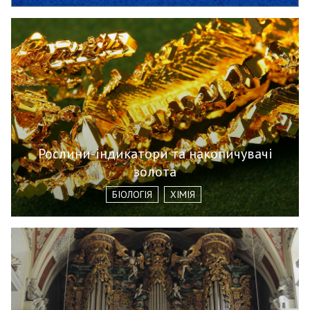
Рослини-індикатори та накопичувачі
золота
БІОЛОГІЯ
ХІМІЯ