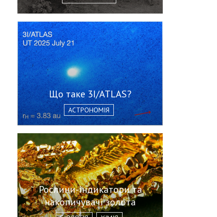
Що таке 3I/ATLAS?
АСТРОНОМІЯ
Рослини-індикатори та
накопичувачі золота