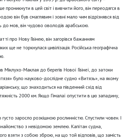
проникнути в цей світ і вивчити його, він переодягся в
родою він був смаглявим і зовні мало чим відрізнявся від
ь до мов, він чудово оволодів арабською.
тті про Нову Гвінею, він загорівся бажанням
ких ще не торкнулася цивілізація. Російська географічна
ю.
ив Міклухо-Маклая до берегів Нової Гвінеї, до затоки
итязя» було науково-дослідне судно «Витязь», на якому
ріанську, що знаходиться на південний схід від
отяжність 2000 км. Якщо Гімалаї опустити в цю западину,
густо заросло розкішною рослинністю. Спустили човен. І
найомство з невідомою землею. Капітан судна,
о взяти з собою зброю, на що той відповів, що замість