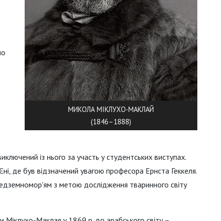
но
МИКОЛА МІКЛУХО-МАКЛАЙ
(1846–1888)
виключений із нього за участь у студентських виступах.
ні, де був відзначений увагою професора Ернста Геккеля.
ередземномор'ям з метою дослідження тваринного світу
 Міклухо-Маклая у 1869 р. до арабського світу –