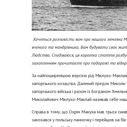
Хочеться розповісти вам
про нашого земляка М
вченого та мандрівника.
Вам будувати своє жит
Людства.
Сподіваюся, ця коротка стаття розбудит
захопленням прочитаєте про подорожі та відк
За найпоширенішою версією рід Міклухо-Маклая 
запорізького козацтва. Далекий предок Миколи
запорізького війська і разом із Богданом Хмел
Миколайович Міклухо-Маклай називав себе наща
Справа в тому, що Охрім Макуха мав трьох синів,
закохався у польську панночку і перейшов на бі