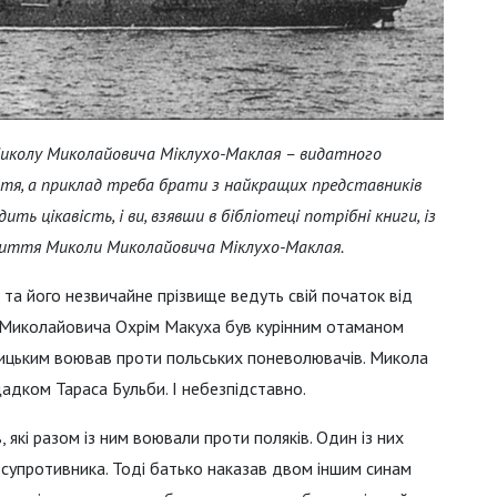
иколу Миколайовича Міклухо-Маклая – видатного
тя, а приклад треба брати з найкращих представників
ь цікавість, і ви, взявши в бібліотеці потрібні книги, із
риття Миколи Миколайовича Міклухо-Маклая.
та його незвичайне прізвище ведуть свій початок від
 Миколайовича Охрім Макуха був курінним отаманом
ьницьким воював проти польських поневолювачів. Микола
дком Тараса Бульби. І небезпідставно.
 які разом із ним воювали проти поляків. Один із них
к супротивника. Тоді батько наказав двом іншим синам