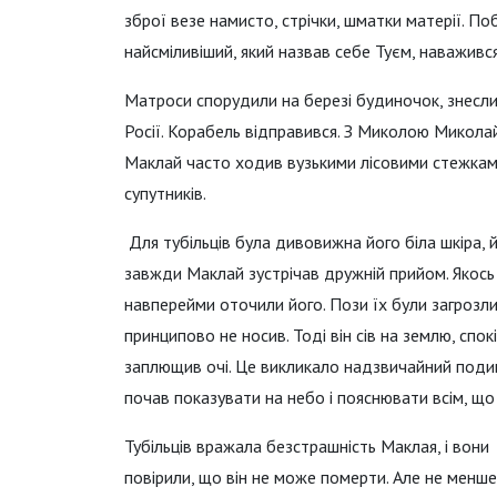
зброї везе намисто, стрічки, шматки матерії. По
найсміливіший, який назвав себе Туєм, наваживс
Матроси спорудили на березі будиночок, знесли
Росії. Корабель відправився. З Миколою Микола
Маклай часто ходив вузькими лісовими стежками
супутників.
Для тубільців була дивовижна його біла шкіра,
завжди Маклай зустрічав дружній прийом. Якось 
навперейми оточили його. Пози їх були загрозл
принципово не носив. Тоді він сів на землю, спокі
заплющив очі. Це викликало надзвичайний подив 
почав показувати на небо і пояснювати всім, що
Тубільців вражала безстрашність Маклая, і вони
повірили, що він не може померти. Але не менше