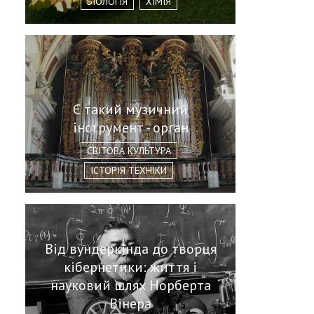
БІОЛОГІЯ
ХІМІЯ
Є такий музичний
інструмент - орган
СВІТОВА КУЛЬТУРА
ІСТОРІЯ ТЕХНІКИ
Від вундеркінда до творця
кібернетики: життя і
науковий шлях Норберта
Вінера