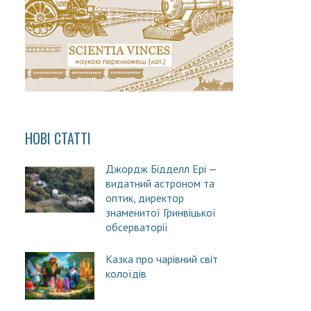
НОВІ СТАТТІ
Джордж Бідделл Ері —
видатний астроном та
оптик, директор
знаменитої Гринвіцької
обсерваторії
Казка про чарівний світ
колоїдів