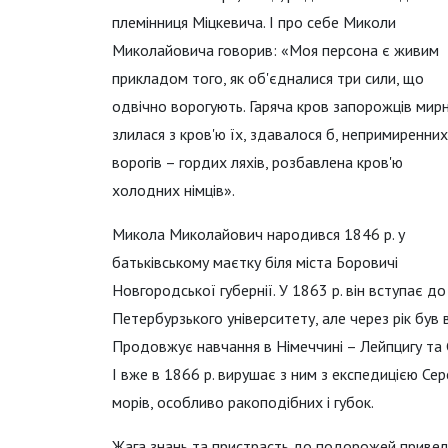
племінниця Міцкевича. І про себе Миколи
Миколайовича говорив: «Моя персона є живим
прикладом того, як об'єдналися три сили, що
одвічно ворогують. Гаряча кров запорожців мир
злилася з кров'ю їх, здавалося б, непримиренних
ворогів – гордих ляхів, розбавлена кров'ю
холодних німців».
Микола Миколайович народився 1846 р. у
батьківському маєтку біля міста Боровичі
Новгородської губернії. У 1863 р. він вступає до
Петербурзького університету, але через рік був 
Продовжує навчання в Німеччині – Лейпцигу та Є
І вже в 1866 р. вирушає з ним з експедицією С
морів, особливо ракоподібних і губок.
Жага знань та пристрасть до подорожей привели