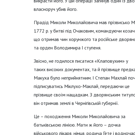
викрасти його. У цій операції загинув один із дв
власноруч убив його.
Прадід Миколи Миколайовича мав прізвисько Мах
1772 р. у битві під Очаковим, командуючи коза
що отримав чин хорунжого та російське дворянс
та орден Володимира І ступеня.
Звісно, не годилося писатися «Клаповухим» у
таких високих документах, та й прізвище предк
Макуха було неприйнятним. І Степан Махлай по
підписуватись Міклухо-Маклай, передаючи це
прізвище своїм нащадкам. З дворянським титул
він отримав землі в Чернігівській губернії.
Це – походження Миколи Миколайовича за
батьківською лінією. Мати ж його – дочка
військового лікаря, німця, родича Гете і водноча