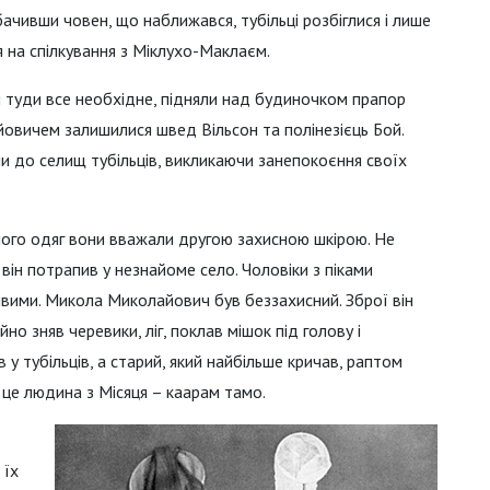
бачивши човен, що наближався, тубільці розбіглися і лише
я на спілкування з Міклухо-Маклаєм.
 туди все необхідне, підняли над будиночком прапор
йовичем залишилися швед Вільсон та полінезієць Бой.
 до селищ тубільців, викликаючи занепокоєння своїх
 його одяг вони вважали другою захисною шкірою. Не
він потрапив у незнайоме село. Чоловіки з піками
ивими. Микола Миколайович був беззахисний. Зброї він
йно зняв черевики, ліг, поклав мішок під голову і
у тубільців, а старий, який найбільше кричав, раптом
 це людина з Місяця – каарам тамо.
 їх