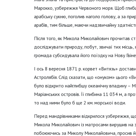
Марокко, узбережжя Червоного моря. Щоб глибше 
арабську сукню, поголив наголо голову, а за при
арабів, тим більше, маючи надзвичайну здатніст
Після того, як Микола Миколайович прочитав ста
досліджувати природу, побут, звичаї тих місць, я
громада субсидувала його поїздку на Нову Гвіне
І ось 8 вересня 1871 р. корвет «Витязь» достав
Астролябія. Слід сказати, що «онуком» цього «В
було відкрито найглибшу океанічну впадину – Ма
Маріанських островів. Її глибина 11 034 м, а пр
то над ними було б ще 2 км. морської води.
Перед мандрівниками відкрилося узбережжя, що 
Микола Миколайович із матросами вирушив на з
побоюючись за Миколу Миколайовича, просив йог