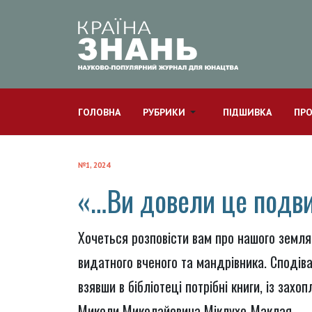
ГОЛОВНА
РУБРИКИ
ПІДШИВКА
ПРО
№1, 2024
«…Ви довели це подви
Хочеться розповісти вам про нашого земл
видатного вченого та мандрівника. Сподіваю
взявши в бібліотеці потрібні книги, із зах
Миколи Миколайовича Міклухо-Маклая.