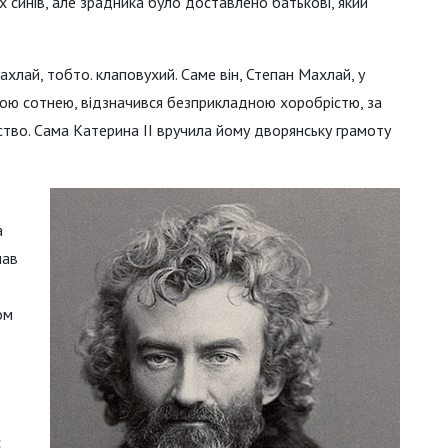
ох синів, але зрадника було доставлено батькові, який
лай, тобто. клаповухий. Саме він, Степан Махлай, у
чою сотнею, відзначився безприкладною хоробрістю, за
тво. Сама Катерина ІІ вручила йому дворянську грамоту
а
чав
ом
с