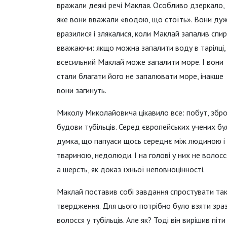
вражали деякі речі Маклая. Особливо дзеркало,
яке вони вважали «водою, що стоїть». Вони ду
вразилися і злякалися, коли Маклай запалив спир
вважаючи: якщо можна запалити воду в тарілці,
всесильний Маклай може запалити море. І вони
стали благати його не запалювати море, інакше
вони загинуть.
Миколу Миколайовича цікавило все: побут, збро
будови тубільців. Серед європейських учених бу
думка, що папуаси щось середнє між людиною і
твариною, недолюди. І на голові у них не волосс
а шерсть, як доказ їхньої неповноцінності.
Маклай поставив собі завдання спростувати та
твердження. Для цього потрібно було взяти зра
волосся у тубільців. Але як? Тоді він вирішив піти