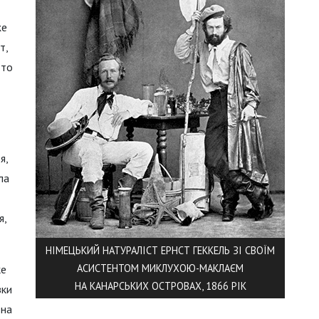
же
т,
 то
я,
ла
я,
НІМЕЦЬКИЙ НАТУРАЛІСТ ЕРНСТ ГЕККЕЛЬ ЗІ СВОЇМ
АСИСТЕНТОМ МИКЛУХОЮ-МАКЛАЄМ
ке
НА КАНАРСЬКИХ ОСТРОВАХ, 1866 РІК
зки
 на