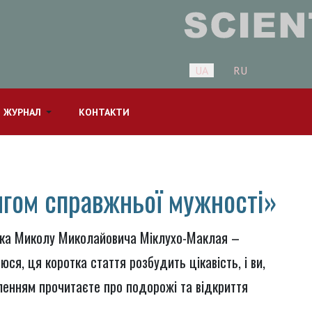
Оберіть свою мову
UA
RU
 ЖУРНАЛ
КОНТАКТИ
гом справжньої мужності»
яка Миколу Миколайовича Міклухо-Маклая –
ся, ця коротка стаття розбудить цікавість, і ви,
опленням прочитаєте про подорожі та відкриття