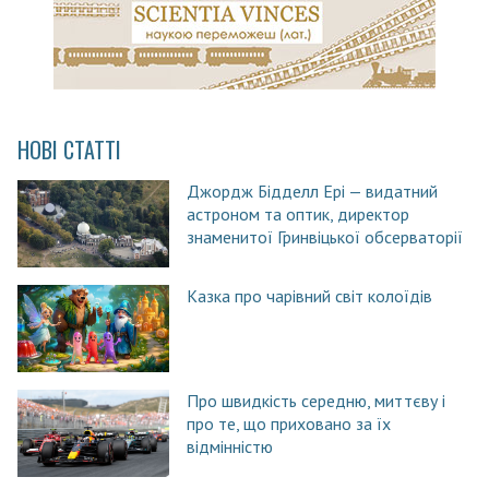
НОВІ СТАТТІ
Джордж Бідделл Ері — видатний
астроном та оптик, директор
знаменитої Гринвіцької обсерваторії
Казка про чарівний світ колоїдів
Про швидкість середню, миттєву і
про те, що приховано за їх
відмінністю