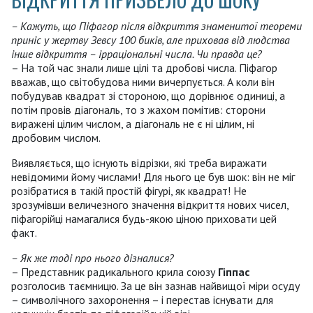
– Кажуть, що Піфагор після відкриття знаменитої теореми
приніс у жертву Зевсу 100 биків, але приховав від людства
інше відкриття – ірраціональні числа. Чи правда це?
– На той час знали лише цілі та дробові числа. Піфагор
вважав, що світобудова ними вичерпується. А коли він
побудував квадрат зі стороною, що дорівнює одиниці, а
потім провів діагональ, то з жахом помітив: сторони
виражені цілим числом, а діагональ не є ні цілим, ні
дробовим числом.
Виявляється, що існують відрізки, які треба виражати
невідомими йому числами! Для нього це був шок: він не міг
розібратися в такій простій фігурі, як квадрат! Не
зрозумівши величезного значення відкриття нових чисел,
піфагорійці намагалися будь-якою ціною приховати цей
факт.
– Як же тоді про нього дізналися?
– Представник радикального крила союзу
Гіппас
розголосив таємницю. За це він зазнав найвищої міри осуду
– символічного захоронення – і перестав існувати для