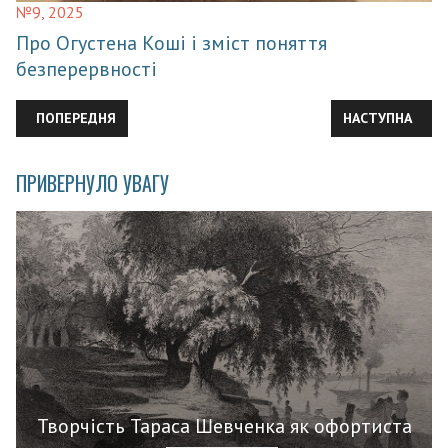
№9, 2025
Про Огустена Коші і зміст поняття
безперервності
ПОПЕРЕДНЯ СТАТТЯ: … В МУДРЕ ЦАРСТВО ШАРЛЕМАНЯ!
НАСТУПНА СТА
ПОПЕРЕДНЯ
НАСТУПНА
ПРИВЕРНУЛО УВАГУ
Творчість Тараса Шевченка як офортиста