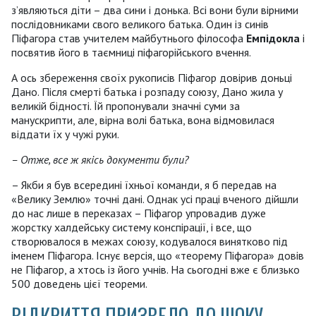
з’являються діти – два сини і донька. Всі вони були вірними
послідовниками свого великого батька. Один із синів
Піфагора став учителем майбутнього філософа
Е
мпідокла
і
посвятив його в таємниці піфагорійського вчення.
А ось збереження своїх рукописів Піфагор довірив доньці
Дано. Після смерті батька і розпаду союзу, Дано жила у
великій бідності. Їй пропонували значні суми за
манускрипти, але, вірна волі батька, вона відмовилася
віддати їх у чужі руки.
– Отже, все ж якісь документи були?
– Якби я був всередині їхньої команди, я б передав на
«Велику Землю» точні дані. Однак усі праці вченого дійшли
до нас лише в переказах – Піфагор упровадив дуже
жорстку халдейську систему конспірації, і все, що
створювалося в межах союзу, кодувалося винятково під
іменем Піфагора. Існує версія, що «теорему Піфагора» довів
не Піфагор, а хтось із його учнів. На сьогодні вже є близько
500 доведень цієї теореми.
ВІДКРИТТЯ ПРИЗВЕЛО ДО ШОКУ