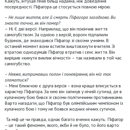
Кажуть, інтуїція генія більш надійна, ніж доведення
посередності. Піфагора це стосується повною мірою.
– Не лише життя, але й смерть Піфагора загадкова. Ви
знаєте точно, як він помер?
– Ні. Є дві версії. Наприклад, що він покінчив життя
самогубством. За однією з версій, вороги підпалили
будинок, де знаходився Піфагор зі своїми учнями. В
останній момент вони встигли виштовхнути вчителя. Зі
втратою однодумців Піфагор втратив і сенс життя. Він
вирішив «кинути виклик вічності» – так називали в той час
самогубство.
– Невже, витримавши полон і поневіряння, він міг так
зламатися?
– Мені ближчою є друга версія – вона краще вписується в
характер Піфагора. За нею він загинув у нічній сутичці, де в
кулачному бою бився зі своїми політичними противниками.
Варто нагадати, що Піфагор був олімпійським чемпіоном із
кулачного бою і тому не боявся жодних нічних сутичок.
Та міф це чи правда, однак багато вчених кажуть: Піфагор
– це такий феномен, якого, якби й не було, то його варто