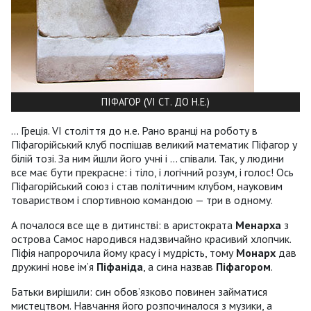
ПІФАГОР (VI СТ. ДО Н.Е.)
... Греція. VI століття до н.е. Рано вранці на роботу в
Піфагорійський клуб поспішав великий математик Піфагор у
білій тозі. За ним йшли його учні і ... співали. Так, у людини
все має бути прекрасне: і тіло, і логічний розум, і голос! Ось
Піфагорійський союз і став політичним клубом, науковим
товариством і спортивною командою — три в одному.
А почалося все ще в дитинстві: в аристократа
Менарха
з
острова Самос народився надзвичайно красивий хлопчик.
Піфія напророчила йому красу і мудрість, тому
Монарх
дав
дружині нове ім’я
Піфаніда
, а сина назвав
Піфагором
.
Батьки вирішили: син обов’язково повинен займатися
мистецтвом. Навчання його розпочиналося з музики, а