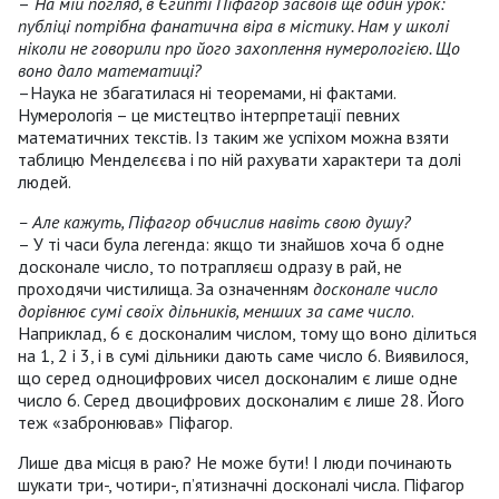
–
На мій погляд, в Єгипті Піфагор засвоїв ще один урок:
публіці потрібна фанатична віра в містику. Нам у школі
ніколи не говорили про його захоплення нумерологією. Що
воно дало математиці?
–Наука не збагатилася ні теоремами, ні фактами.
Нумерологія – це мистецтво інтерпретації певних
математичних текстів. Із таким же успіхом можна взяти
таблицю Менделєєва і по ній рахувати характери та долі
людей.
– Але кажуть, Піфагор обчислив навіть свою душу?
– У ті часи була легенда: якщо ти знайшов хоча б одне
досконале число, то потрапляєш одразу в рай, не
проходячи чистилища. За означенням
досконале число
дорівнює сумі своїх дільників, менших за саме число
.
Наприклад, 6 є досконалим числом, тому що воно ділиться
на 1, 2 і 3, і в сумі дільники дають саме число 6. Виявилося,
що серед одноцифрових чисел досконалим є лише одне
число 6. Серед двоцифрових досконалим є лише 28. Його
теж «забронював» Піфагор.
Лише два місця в раю? Не може бути! І люди починають
шукати три-, чотири-, п’ятизначні досконалі числа. Піфагор