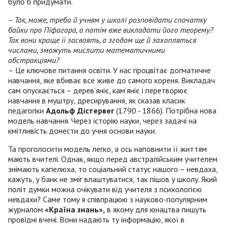
було б придумати.
– Так, може, треба й учням у школі розповідати спочатку
байки про Піфагора, а потім вже викладати його теорему?
Так вони краще її засвоять, а згодом ще й захопляться
числами, зможуть мислити математичними
абстракціями?
– Це ключове питання освіти. У нас процвітає догматичне
навчання, яке вбиває все живе до самого кореня. Викладач
сам опускається – дерев’яніє, кам’яніє і перетворює
навчання в муштру, дресирування, як сказав класик
педагогіки
Адольф
Дістервег
(1790 - 1866). Потрібна нова
модель навчання. Через історію науки, через задачі на
кмітливість донести до учня основи науки.
Та проголосити модель легко, а ось наповнити її життям
мають вчителі. Однак, якщо перед австралійським учителем
знімають капелюха, то соціальний статус нашого – невдаха,
кажуть, у банк не зміг влаштуватися, так пішов у школу. Який
політ думки можна очікувати від учителя з психологією
невдахи? Саме тому я співпрацюю з науково-популярним
журналом
«Країна знань»,
в якому для юнацтва пишуть
провідні вчені. Вони надають ту інформацію, якої в