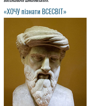
Васильовича Шмигевського.
«ХОЧУ пізнати ВСЕСВІТ»