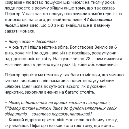
«заразив» людство пошуком цих чисел: на тисячу років
люди просто з розуму зійшли лише тому, що так сказав
Піфагор. У наш час до пошуку підключили комп’ютери, і з їх
допомогою на сьогодні знайдено лише
47 досконалих
чисел.
Зазначимо, що 10 з них знайшли ще в давнину
завзяті монахи.
– Чому число – досконале?
– А ось тут і пішла містика збігів. Бог створив Землю за 6
днів, хоча міг і за один, але він не поспішав, роздумуючи
над досконалістю світу. Наступне число 28 – ним виявився
місячний цикл в деяких культурах. Ці збіги обожнювалися.
Піфагор приніс у математику так багато містики, що чимало
вчених вважають: він намагався повести науку хибним
шляхом. Ідея числа як сутності всього, як духовний
наркотик, захопила вчених на багато століть.
– Може, підіймаючись на крилах містики і астрології,
Піфагор таким шляхом йшов до фундаментальних своїх
відкриттів – золотого перерізу, наприклад?
– Кожний відрізок прямої лінії має свою особливу точку,
яку знайшов Піфагор і назвав золотою тому, що вона ...