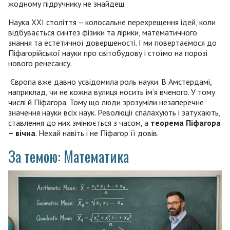
жодному підручнику не знайдеш.
Наука XXI століття – колосальне перехрещення ідей, коли
відбувається синтез фізики та лірики, математичного
знання та естетичної довершеності. І ми повертаємося до
Піфагорійської науки про світобудову і стоїмо на порозі
нового ренесансу.
Європа вже давно усвідомила роль науки. В Амстердамі,
наприклад, чи не кожна вулиця носить ім’я вченого. У тому
числі й Піфагора. Тому що люди зрозуміли незаперечне
значення науки всіх наук. Революції спалахують і затухають,
ставлення до них змінюється з часом, а
теорема Піфагора
– вічна
. Нехай навіть і не Піфагор її довів.
За темою: Математика