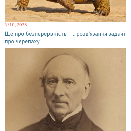
№10, 2025
Ще про безперервність і ... розв'язання задачі
про черепаху