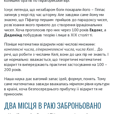
колишніх братів по піфагорійській вірі.
Існує легенда, що незабаром боги покарали його – Гіппас
загинув у морі під час шторму. Але завдяки саме йому ми
знаємо, що Піфагор першим прийшов до парадоксу чисел,
розв’язання якого привело до створення ірраціональних
чисел. Хоча проголосив про них через 100 років
Евдокс
, а
Дедекінд
побудував теорію і лише в XIX столітті.
Пізніше математики відкрили нові числові множини:
комплексні числа,
гіперкомплексні числа, числа Келі
... До
речі, що робити з числами Келі, вони до цих пір не знають. І
це нормально: вважається, що теоретичні математичні
відкриття випереджають практичні застосування на 100 –
200 років.
Наша наука дає вагомий запас ідей, формул, понять. Тому
саме математика завжди вважалась мірилом рівня культури
в країні, хоча безпосереднього прибутку її відкриття не
приносили.
ДВА МІСЦЯ В РАЮ ЗАБРОНЬОВАНО