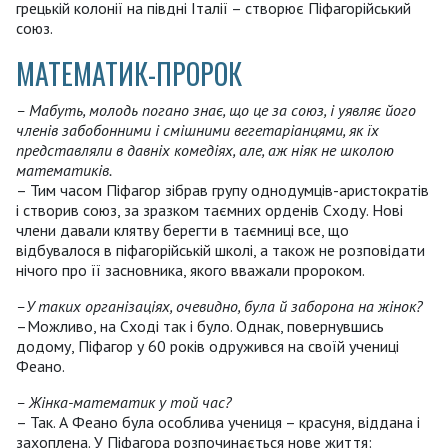
грецькій колонії на півдні Італії – створює Піфагорійський
союз.
МАТЕМАТИК-ПРОРОК
– Мабуть, молодь погано знає, що це за союз, і уявляє його
членів забобонними і смішними вегетаріанцями, як їх
представляли в давніх комедіях, але, аж ніяк не школою
математиків.
– Тим часом Піфагор зібрав групу однодумців-аристократів
і створив союз, за зразком таємних орденів Сходу. Нові
члени давали клятву берегти в таємниці все, що
відбувалося в піфагорійській школі, а також не розповідати
нічого про її засновника, якого вважали пророком.
–У таких організаціях, очевидно, була й заборона на жінок?
–Можливо, на Сході так і було. Однак, повернувшись
додому, Піфагор у 60 років одружився на своїй учениці
Феано.
– Жінка-математик у той час?
– Так. А Феано була особлива учениця – красуня, віддана і
захоплена. У Піфагора розпочинається нове життя: