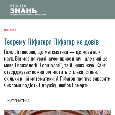
№8, 2025
Теорему Піфагора Піфагор не довів
Галілей говорив, що математика — це мова всіх
наук. Він мав на увазі науки природничі, але нині це
мова і психології, і соціології, та й інших наук. Кант
стверджував: кожна річ містить стільки істини,
скільки в ній математики. А Піфагор прагнув виразити
числами радість і дружбу, любов і смерть.
МАТЕМАТИКА