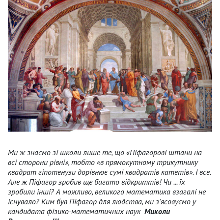
Ми ж знаємо зі школи лише те, що «Піфагорові штани на
всі сторони рівні», тобто «в прямокутному трикутнику
квадрат гіпотенузи дорівнює сумі квадратів катетів». І все.
Але ж Піфагор зробив ще багато відкриттів! Чи ... їх
зробили інші? А можливо, великого математика взагалі не
існувало? Ким був Піфагор для людства, ми з’ясовуємо у
кандидата фізико-математичних наук
Миколи