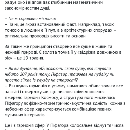
радує око і відповідає глибинним математичним
закономірностям душі.
– Це ж справжня містика!
– Та ні, це якраз встановлений факт. Наприклад, такою
точкою в людини є її пуп, а в архітектурних спорудах –
оптимальна пропорція висоти та основи.
За таким же принципом створено все суще в живій та
неживій природі. Є золота точка й у «відрізка довжиною в
рік» – це 19 травня.
– Як ви думаєте, обчислюючи свою душу, яка існувала
нібито 207 років тому, Піфагор працював на публіку чи
просто з’їхав із глузду на старості?
– Він шукав гармонію в усьому, намагався обчислювати все
на світі і стверджував, що числові співвідношення –
джерело гармонії Космосу, а структура його мислилась
Піфагору як фізико-геометрично-акустична єдність: кожна з
небесних сфер характеризується комбінацією певних
музичних інтервалів.
Це і є гармонія сфер. У Піфагора колосальне відчуття числа.