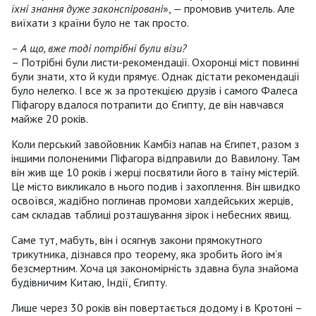
їхні знання дуже законспіровані
», — промовив учитель. Але
виїхати з країни було не так просто.
– А що, вже тоді потрібні були візи?
– Потрібні були листи-рекомендації. Охоронці міст повинні
були знати, хто й куди прямує. Однак дістати рекомендації
було нелегко. І все ж за протекцією друзів і самого Фалеса
Піфагору вдалося потрапити до Єгипту, де він навчався
майже 20 років.
Коли перський завойовник Камбіз напав на Єгипет, разом з
іншими полоненими Піфагора відправили до Вавилону. Там
він жив ще 10 років і жерці посвятили його в таїну містерій.
Це місто викликало в нього подив і захоплення. Він швидко
освоївся, жадібно поглинав промови халдейських жерців,
сам складав таблиці розташування зірок і небесних явищ.
Саме тут, мабуть, він і осягнув закони прямокутного
трикутника, дізнався про теорему, яка зробить його ім’я
безсмертним. Хоча ця закономірність здавна була знайома
будівничим Китаю, Індії, Єгипту.
Лише через 30 років він повертається додому і в Кротоні –