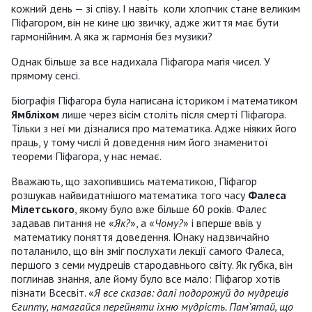
кожний день — зі співу. І навіть коли хлопчик стане великим
Піфагором, він не кине цю звичку, адже життя має бути
гармонійним. А яка ж гармонія без музики?
Однак більше за все надихала Піфагора магія чисел. У
прямому сенсі.
Біографія Піфагора була написана істориком і математиком
Ямбліхом
лише через вісім століть після смерті Піфагора.
Тільки з неї ми дізналися про математика. Адже ніяких його
праць, у тому числі й доведення ним його знаменитої
теореми Піфагора, у нас немає.
Вважають, що захопившись математикою, Піфагор
розшукав найвидатнішого математика того часу
Фалеса
Мілетського
, якому було вже більше 60 років. Фалес
задавав питання не «
Як?
», а «
Чому?
» і вперше ввів у
математику поняття доведення. Юнаку надзвичайно
поталанило, що він зміг послухати лекції самого Фалеса,
першого з семи мудреців стародавнього світу. Як губка, він
поглинав знання, але йому було все мало: Піфагор хотів
пізнати Всесвіт. «
Я все сказав: далі подорожуй до мудреців
Єгипту, намагайся перейняти їхню мудрість. Пам’ятай, що