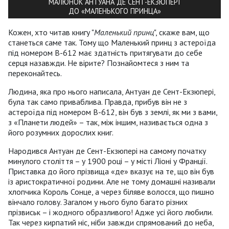
МАЛЮНОК АНТУАНА ДЕ СЕНТ-ЕКЗЮПЕРІ
ДО «МАЛЕНЬКОГО ПРИНЦА»
Кожен, хто читав книгу "
Маленький принц
", скаже вам, що
станеться саме так. Тому що Маленький принц з астероїда
під номером В-612 має здатність притягувати до себе
серця назавжди. Не вірите? Познайомтеся з ним та
переконайтесь.
Людина, яка про нього написала, Антуан де Сент-Екзюпері,
була так само приваблива. Правда, прибув він не з
астероїда під номером В-612, він був з землі, як ми з вами,
з «Планети людей» – так, між іншим, називається одна з
його розумних дорослих книг.
Народився Антуан де Сент-Екзюпері на самому початку
минулого століття – у 1900 році – у місті Ліоні у Франції.
Приставка до його прізвища «де» вказує на те, що він був
із аристократичної родини. Але не тому домашні називали
хлопчика Король Сонце, а через біляве волосся, що пишно
вінчало голову. Загалом у нього було багато різних
прізвиськ – і жодного образливого! Адже усі його любили.
Так через кирпатий ніс, ніби завжди спрямований до неба,