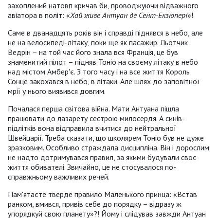
захоплений натовп кричав би, проводжуючи відважного
авіатора в політ: «
Хай живе Антуан де Сент-Екзюпері
»!
Саме в дванадцять років він і справді піднявся в небо, але
не на велосипеді-літаку, поки ще як пасажир. Льотчик
Ведрін – на той час його знала вся Франція, це був
знаменитий пілот – підняв Тоніо на своєму літаку в небо
над містом Амбер'є. З того часу і на все життя Король
Сонце закохався в небо, в літаки. Але шлях до заповітної
мрії у нього виявився довгим.
Почалася перша світова війна. Мати Антуана пішла
працювати до лазарету сестрою милосердя. А синів-
підлітків вона відправила вчитися до нейтральної
Швейцарії. Треба сказати, що школярем Тоніо був не дуже
зразковим. Особливо страждала дисципліна. Він і дорослим
не надто дотримувався правил, за якими будували своє
життя обивателі. Звичайно, це не стосувалося по-
справжньому важливих речей.
Пам'ятаєте тверде правило Маленького принца: «Встав
ранком, вмився, привів себе до порядку – відразу ж
упорядкуй свою планету»?! Йому і слідував завжди Антуан