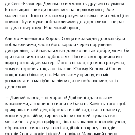
де Сент-Екзюпері. Для нього відданість друзям і служіння
Батьківщині завжди опинялися на першому місці. Але
маленького Тоніо не завжди розуміли шкільні вчителі. «Діти
повинні бути дуже поблажливими до дорослих» – не раз і
не два стверджує Маленький принц.
Але до маленького Короля Сонця не завжди дорослі були
поблажливими, часто його карали через порушення
дисципліни, та й навчався він далеко не так добре, як міг би
при своїх видатних здібностях. Про всі свої провини він
щиро розповідав матері. Його втішало, що вона розуміла,
чому він зробив так, а не інакше. Юному Королеві Сонця
пощастило більше, ніж Маленькому принцу, він міг
розмовляти з матір'ю на рівних, а не поблажливо, як із
дорослою.
– Дивний народ – ці дорослі! Дрібниці здаються їм
важливими, а головного вони не бачать. Замість того, щоб
прикрашати свій дім, обробляти свій сад, свою планету,
вони ведуть війни, тиранять інших людей, сушать свої
мозки безглуздою цифір'ю, тішаться жалюгідною мішурою,
ображають своєю суєтою і жадібністю красу заходів і
сходів Сонця, полів і пісків! – нарікав Маленький принц.