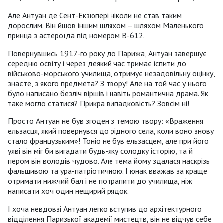
Але Антуан де Сент-Екзюпері ніколи не став таким
дорослим. Він йшов іншим шляхом – шляхом Маленького
принца з астероїда під номером В-612.
Повернувшись 1917-го року до Парижа, Антуан завершує
середню освіту і через деякий час тримає іспити до
військово-морського училища, отримує незадовільну оцінку,
знаєте, з якого предмета? З твору! Але на той час у нього
було написано безліч віршів і навіть романтична драма. Як
таке могло статися? Прикра випадковість? Зовсім ні!
Просто Антуан не був згоден з темою твору: «Враження
ельзасця, який повернувся до рідного села, коли воно знову
стало французьким»! Тоніо не був ельзасцем, але при його
уяві він міг би вигадати будь-яку солодку історію, та й
пером він володів чудово. Але тема йому здалася наскрізь
фальшивою та ура-патріотичною. І юнак вважав за краще
отримати нижчий бал і не потрапити до училища, ніж
написати хоч один нещирий рядок.
І хоча невдовзі Антуан легко вступив до архітектурного
відділення Паризької академії мистецтв, він не відчув себе