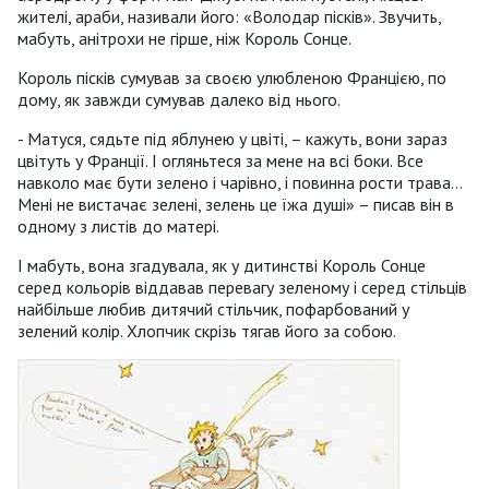
жителі, араби, називали його: «Володар пісків». Звучить,
мабуть, анітрохи не гірше, ніж Король Сонце.
Король пісків сумував за своєю улюбленою Францією, по
дому, як завжди сумував далеко від нього.
- Матуся, сядьте під яблунею у цвіті, – кажуть, вони зараз
цвітуть у Франції. І огляньтеся за мене на всі боки. Все
навколо має бути зелено і чарівно, і повинна рости трава…
Мені не вистачає зелені, зелень це їжа душі» – писав він в
одному з листів до матері.
І мабуть, вона згадувала, як у дитинстві Король Сонце
серед кольорів віддавав перевагу зеленому і серед стільців
найбільше любив дитячий стільчик, пофарбований у
зелений колір. Хлопчик скрізь тягав його за собою.