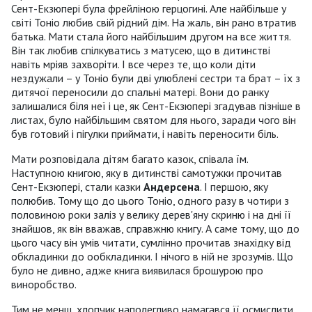
Сент-Екзюпері була фрейліною герцогині. Але найбільше у
світі Тоніо любив свій рідний дім. На жаль, він рано втратив
батька. Мати стала його найбільшим другом на все життя.
Він так любив спілкуватись з матусею, що в дитинстві
навіть мріяв захворіти. І все через те, що коли діти
нездужали – у Тоніо були дві улюблені сестри та брат – їх з
дитячої переносили до спальні матері. Вони до ранку
залишалися біля неї і це, як Сент-Екзюпері згадував пізніше в
листах, було найбільшим святом для нього, заради чого він
був готовий і пігулки приймати, і навіть переносити біль.
Мати розповідала дітям багато казок, співала їм.
Наступною книгою, яку в дитинстві самотужки прочитав
Сент-Екзюпері, стали казки
Андерсена
. І першою, яку
полюбив. Тому що до цього Тоніо, одного разу в чотири з
половиною роки заліз у велику дерев'яну скриню і на дні її
знайшов, як він вважав, справжню книгу. А саме тому, що до
цього часу він умів читати, сумлінно прочитав знахідку від
обкладинки до ообкладинки. І нічого в ній не зрозумів. Що
було не дивно, адже книга виявилася брошурою про
виноробство.
Тим не менш, хлопчик наполегливо намагався її осмислити,