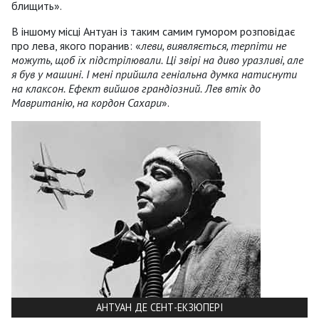
блищить».
В іншому місці Антуан із таким самим гумором розповідає
про лева, якого поранив: «
леви, виявляється, терпіти не
можуть, щоб їх підстрілювали.
Ці звірі на диво уразливі, але
я був у машині.
І мені прийшла геніальна думка натиснути
на клаксон.
Ефект вийшов грандіозний.
Лев втік до
Мавританію, на кордон Сахари
».
АНТУАН ДЕ СЕНТ-ЕКЗЮПЕРІ