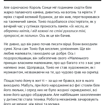
Але одночасно Король Сонце міг годинами сидіти біля
жарко палаючого каміна, дивитись на вогонь та мріяти. У
мріях старий великий будинок, де він жив, перетворювався
на таємничий замок. Тоніо подобалося спостерігати, як у
вечірній час у сутінках проносять лампи. «
Їх несли, як
оберемки квітів, і від кожної по стіні рухалися тіні,
прекрасні, як пальми
». Ось як це він бачив.
Не дивно, що він рано почав писати вірші. Вони виходили
сумні. Хоча сам Тоніо був веселим, усміхненим. Ще він
любив малювати, і виходило це добре. Ось і
подорослішавши, він забезпечив свого «Маленького
принца» власними малюнками, про що багато хто з вас уже
напевно знає. Щоправда, Тоніо не став художником, як і
музикантом, незважаючи на те, що чудово грав на скрипці.
Пощастило йому в житті – за що не брався, все в нього
виходило. Мабуть, при його народженні всі феї стояли біля
його люльки, і серед них не було жодної скривдженої, всі
вони його щедро обдарували. Але найбільшим захопленням
у дитинстві стала техніка. Робота механізмів зачаровують
його не менше, ніж вірші та музика.