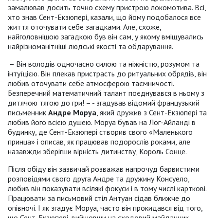
замалював досить точно схему пристрою локомотива. Всі,
хто знав Сент-Екзюпері, казали, що йому подобалося все
життя оточувати себе загадками. Але, схоже,
найголовнішою загадкою був він сам, у якому вміщувались
найрізноманітніші людські якості та обдарування.
– Він володів одночасно силою та ніжністю, розумом та
інтуїцією. Він плекав пристрасть до ритуальних обрядів, він
любив оточувати себе атмосферою таємничості.
Безперечний математичний талант поєднувався в ньому з
дитячою тягою до гри! – - згадував відомий французький
письменник
Андре Моруа
, який дружив з Сент-Екзюпері та
любив його всією душею. Моруа бував на Лог-Айланді в
будинку, де Сент-Екзюпері створив свого «Маленького
принца» і описав, як працював подорослів роками, але
назавжди зберігши вірність дитинству, Король Сонце.
Після обіду він зазвичай розважав напрочуд барвистими
розповідями свого друга Андре та дружину Консуело,
любив він показувати всілякі фокуси і в тому числі карткові.
Працювати за письмовий стіл Антуан сідав ближче до
опівночі. І як згадує Моруа, часто він прокидався від того,
що Сент-Екзюпері, вийшовши на сходовий майданчик,