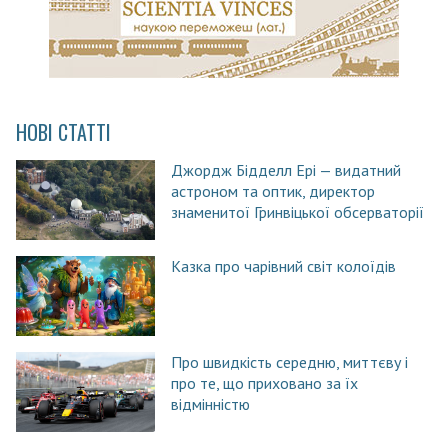
НОВІ СТАТТІ
Джордж Бідделл Ері — видатний
астроном та оптик, директор
знаменитої Гринвіцької обсерваторії
Казка про чарівний світ колоїдів
Про швидкість середню, миттєву і
про те, що приховано за їх
відмінністю