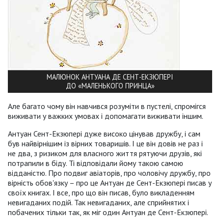
МАЛЮНОК АНТУАНА ДЕ СЕНТ-ЕКЗЮПЕРІ
ДО «МАЛЕНЬКОГО ПРИНЦА»
Але багато чому він навчився розуміти в пустелі, спромігся
виживати у важких умовах і допомагати виживати іншим.
Антуан Сент-Екзюпері дуже високо цінував дружбу, і сам
був найвірнішим із вірних товаришів. І це він довів не раз і
не два, з ризиком для власного життя рятуючи друзів, які
потрапили в біду. Ті відповідали йому такою самою
відданістю. Про подвиг авіаторів, про чоловічу дружбу, про
вірність обов'язку – про це Антуан де Сент-Екзюпері писав у
своїх книгах. І все, про що він писав, було викладенням
невигаданих подій. Так невигаданих, але сприйнятих і
побачених тільки так, як міг один Антуан де Сент-Екзюпері.