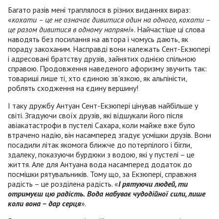
Багато разів мені траплялося в різних виданнях вираз:
«
кохати – це не означає дивитися один на одного, кохати –
це разом дивитися в одному напрямі
». Найчастіше ці слова
наводять без посилання на автора і чомусь дають, як
пораду закоханим. Насправді вони належать Сент-Екзюпері
і адресовані братству друзів, зайнятих однією спільною
справою. Продовження наведеного афоризму звучить так:
товариші лише ті, хто єдиною зв'язкою, як альпіністи,
роблять сходження на єдину вершину!
І таку дружбу Антуан Сент-Екзюпері цінував найбільше у
світі. Згадуючи своїх друзів, які відшукали його після
авіакатастрофи в пустелі Сахара, коли майже вже було
втрачено надію, він насамперед згадує усмішки друзів. Вони
посадили літак якомога ближче до потерпілого і бігли,
здалеку, показуючи бурдюки з водою, які у пустелі – це
життя. Але для Антуана вода насамперед додаток до
посмішки рятувальників. Тому що, за Екзюпері, справжня
радість – це розділена радість. «
І рятуючи людей, ти
отримуєш цю радість.
Вода набуває чудодійної сили, лише
коли вона – дар серця
».