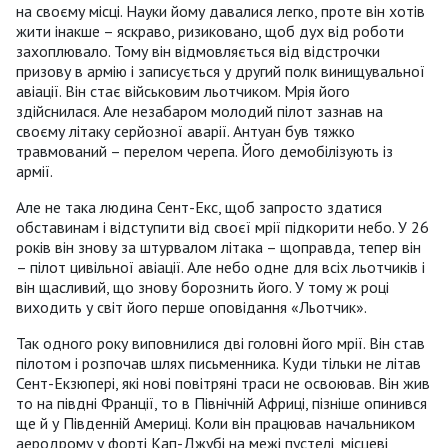
на своєму місці. Науки йому давалися легко, проте він хотів
жити інакше – яскраво, ризиковано, щоб дух від роботи
захоплювало. Тому він відмовляється від відстрочки
призову в армію і записується у другий полк винищувальної
авіації. Він стає військовим льотчиком. Мрія його
здійснилася. Але незабаром молодий пілот зазнав на
своєму літаку серйозної аварії. Антуан був тяжко
травмований – перелом черепа. Його демобілізують із
армії.
Але не така людина Сент-Екс, щоб запросто здатися
обставинам і відступити від своєї мрії підкорити небо. У 26
років він знову за штурвалом літака – щоправда, тепер він
– пілот цивільної авіації. Але небо одне для всіх льотчиків і
він щасливий, що знову борознить його. У тому ж році
виходить у світ його перше оповідання «Льотчик».
Так одного року виповнилися дві головні його мрії. Він став
пілотом і розпочав шлях письменника. Куди тільки не літав
Сент-Екзюпері, які нові повітряні траси не освоював. Він жив
то на півдні Франції, то в Північній Африці, пізніше опинився
ще й у Південній Америці. Коли він працював начальником
аеродрому у форті Кап-Джубі на межі пустелі, місцеві