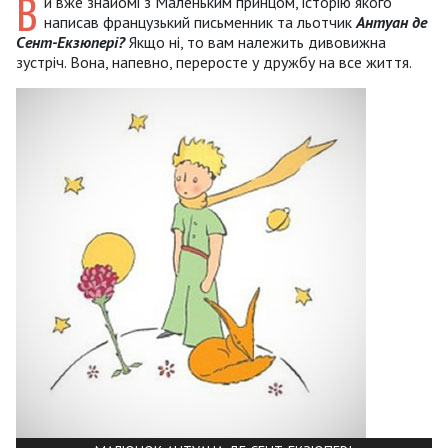
В
и вже знайомі з Маленьким принцом, історію якого
написав французький письменник та льотчик
Антуан де
Сент-Екзюпері?
Якщо ні, то вам належить дивовижна
зустріч. Вона, напевно, переросте у дружбу на все життя.