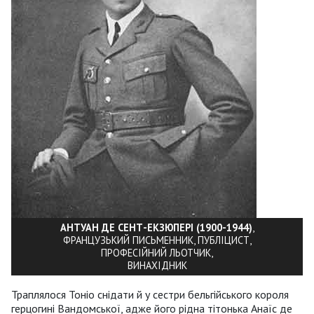
АНТУАН ДЕ СЕНТ-ЕКЗЮПЕРІ (1900-1944)
,
ФРАНЦУЗЬКИЙ ПИСЬМЕННИК, ПУБЛІЦИСТ,
ПРОФЕСІЙНИЙ ЛЬОТЧИК,
ВИНАХІДНИК
Траплялося Тоніо снідати й у сестри бельгійського короля
герцогині Вандомської, адже його рідна тітонька Анаїс де