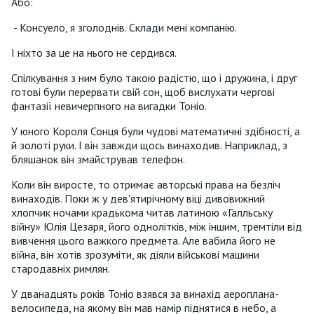
Або:
- Консуело, я зголоднів. Склади мені компанію.
І ніхто за це на нього не сердився.
Спілкування з ним було такою радістю, що і дружина, і друг
готові були перервати свій сон, щоб вислухати чергові
фантазії невичерпного на вигадки Тоніо.
У юного Короля Сонця були чудові математичні здібності, а
й золоті руки. І він завжди щось винаходив. Наприклад, з
бляшанок він змайстрував телефон.
Коли він виросте, то отримає авторські права на безліч
винаходів. Поки ж у дев'ятирічному віці дивовижний
хлопчик ночами крадькома читав латиною «Галльську
війну» Юлія Цезаря, його однолітків, між іншим, тремтіли від
вивчення цього важкого предмета. Але вабила його не
війна, він хотів зрозуміти, як діяли військові машини
стародавніх римлян.
У дванадцять років Тоніо взявся за винахід аероплана-
велосипеда, на якому він мав намір піднятися в небо, а