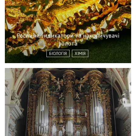
Рослини-індикатори та накопичувачі
золота
БІОЛОГІЯ
ХІМІЯ