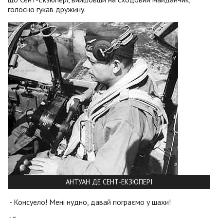
голосно гукав дружину.
АНТУАН ДЕ СЕНТ-ЕКЗЮПЕРІ
- Консуело! Мені нудно, давай пограємо у шахи!