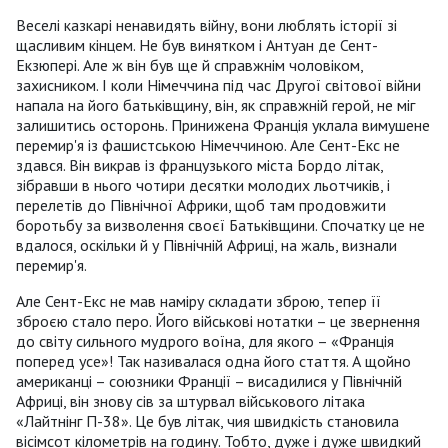
Веселі казкарі ненавидять війну, вони люблять історії зі
щасливим кінцем. Не був винятком і Антуан де Сент-
Екзюпері. Але ж він був ще й справжнім чоловіком,
захисником. І коли Німеччина під час Другої світової війни
напала на його батьківщину, він, як справжній герой, не міг
залишитись осторонь. Принижена Франція уклала вимушене
перемир'я із фашистською Німеччиною. Але Сент-Екс не
здався. Він викрав із французького міста Бордо літак,
зібравши в нього чотири десятки молодих льотчиків, і
перелетів до Північної Африки, щоб там продовжити
боротьбу за визволення своєї Батьківщини. Спочатку це не
вдалося, оскільки й у Північній Африці, на жаль, визнали
перемир'я.
Але Сент-Екс не мав наміру складати зброю, тепер її
зброєю стало перо. Його військові нотатки – це звернення
до світу сильного мудрого воїна, для якого – «Франція
поперед усе»! Так називалася одна його стаття. А щойно
американці – союзники Франції – висадилися у Північній
Африці, він знову сів за штурвал військового літака
«Лайтнінг П-38». Це був літак, чия швидкість становила
вісімсот кілометрів на годину. Тобто, дуже і дуже швидкий