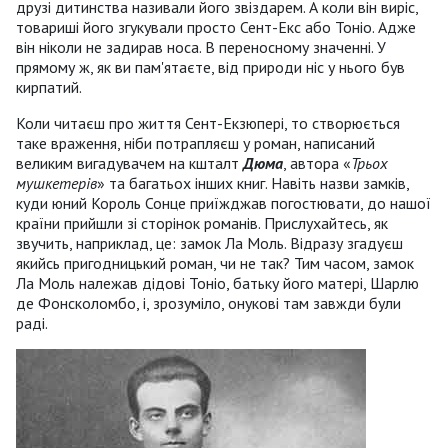
друзі дитинства називали його звіздарем. А коли він виріс,
товариші його згукували просто Сент-Екс або Тоніо. Адже
він ніколи не задирав носа. В переносному значенні. У
прямому ж, як ви пам'ятаєте, від природи ніс у нього був
кирпатий.
Коли читаєш про життя Сент-Екзюпері, то створюється
таке враження, ніби потрапляєш у роман, написаний
великим вигадувачем на кшталт
Дюма
, автора «
Трьох
мушкетерів
» та багатьох інших книг. Навіть назви замків,
куди юний Король Сонце приїжджав погостювати, до нашої
країни прийшли зі сторінок романів. Прислухайтесь, як
звучить, наприклад, це: замок Ла Моль. Відразу згадуєш
якийсь пригодницький роман, чи не так? Тим часом, замок
Ла Моль належав дідові Тоніо, батьку його матері, Шарлю
де Фонсколомбо, і, зрозуміло, онукові там завжди були
раді.