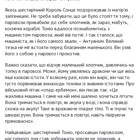
Якось шестирічний Король Сонце подорожував із матір'ю
залізницею. Не треба забувати, що це було століття тому, і
паровози привабили до себе хлопчиків, як зараз, мабуть,
космічні кораблі. Тоніо вдалося познайомитись з
машиністом паровоза, який вів потяг. І так сталося, що
машиніста, як і його самого звали, – Антуаном. Великий
тезка не міг встояти перед благанням маленького. Він узяв
його з собою у паровоз і прокотив.
Важко сказати, що відчув маленький хлопчик, дивлячись на
топку в паровозі. Може, йому уявлялись дракони чи ще якісь
інші казкові істоти. У всякому разі, коли він виріс, він часто
густо порівнював винаходи техніки із живими істотами. Про
військовий літак «спад-ербемон», він писав так: «Це
жахлива машина. І саме на ній мені шалено хочеться літати.
Вона тримається в повітрі, як акула у воді, і вона справді
схожа на акулу! Таке ж вражаюче гладке тіло. Ті ж гнучкі та
швидкі рухи. Вона тримається в повітрі, навіть пікіруючи
прямовисно».
Найцікавіше: шестирічний Тоніо, проїхавши паровозом,
наступного дня став зображати зовсім не драконів, а