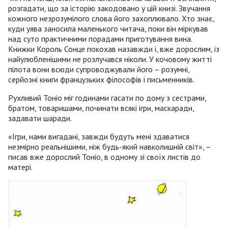
розгадати, що за історію закодовано у цій книзі. Звучання
кожного незрозумілого слова його захоплювало. Хто знає,
куди уява заносила маленького читача, поки він міркував
над суто практичними порадами приготування вина.
Книжки Король Сонце покохав назавжди і, вже дорослим, із
найулюбленішими не розлучався ніколи. У кочовому житті
пілота вони всюди супроводжували його – розумні,
серйозні книги французьких філософів і письменників.
Рухливий Тоніо міг годинами гасати по дому з сестрами,
братом, товаришами, починати всякі ігри, маскаради,
задавати шаради.
«Ігри, нами вигадані, завжди будуть мені здаватися
незмірно реальнішими, ніж будь-який навколишній світ», –
писав вже дорослий Тоніо, в одному зі своїх листів до
матері.