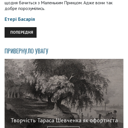
щодня бачиться з Маленьким Принцом. Адже вони так
добре порозумілись.
Етері Басарія
ПОПЕРЕДНЯ СТАТТЯ: ТАЄМНИЦІ НАШОЇ ПАМ’ЯТІ
ПОПЕРЕДНЯ
ПРИВЕРНУЛО УВАГУ
Творчість Тараса Шевченка як офортиста