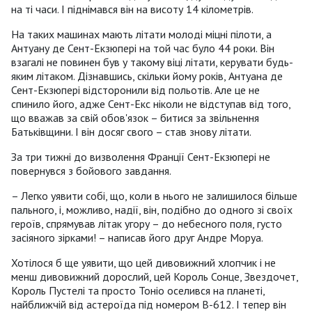
на ті часи. І піднімався він на висоту 14 кілометрів.
На таких машинах мають літати молоді міцні пілоти, а
Антуану де Сент-Екзюпері на той час було 44 роки. Він
взагалі не повинен був у такому віці літати, керувати будь-
яким літаком. Дізнавшись, скільки йому років, Антуана де
Сент-Екзюпері відсторонили від польотів. Але це не
спинило його, адже Сент-Екс ніколи не відступав від того,
що вважав за свій обов'язок – битися за звільнення
Батьківщини. І він досяг свого – став знову літати.
За три тижні до визволення Франції Сент-Екзюпері не
повернувся з бойового завдання.
– Легко уявити собі, що, коли в нього не залишилося більше
пального, і, можливо, надії, він, подібно до одного зі своїх
героїв, спрямував літак угору – до небесного поля, густо
засіяного зірками! – написав його друг Андре Моруа.
Хотілося б ще уявити, що цей дивовижний хлопчик і не
менш дивовижний дорослий, цей Король Сонце, Звездочет,
Король Пустелі та просто Тоніо оселився на планеті,
найближчій від астероїда під номером В-612. І тепер він