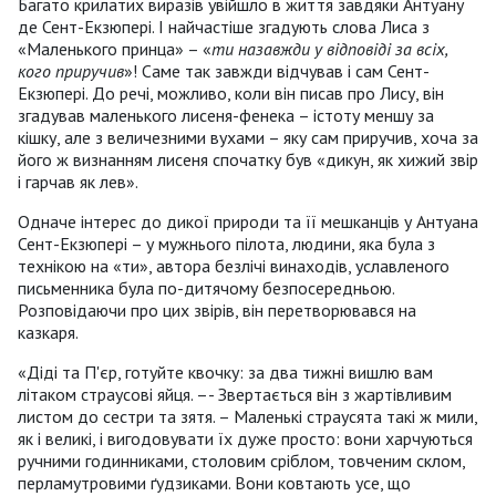
Багато крилатих виразів увійшло в життя завдяки Антуану
де Сент-Екзюпері. І найчастіше згадують слова Лиса з
«Маленького принца» – «
ти назавжди у відповіді за всіх,
кого приручив
»! Саме так завжди відчував і сам Сент-
Екзюпері. До речі, можливо, коли він писав про Лису, він
згадував маленького лисеня-фенека – істоту меншу за
кішку, але з величезними вухами – яку сам приручив, хоча за
його ж визнанням лисеня спочатку був «дикун, як хижий звір
і гарчав як лев».
Одначе інтерес до дикої природи та її мешканців у Антуана
Сент-Екзюпері – у мужнього пілота, людини, яка була з
технікою на «ти», автора безлічі винаходів, уславленого
письменника була по-дитячому безпосередньою.
Розповідаючи про цих звірів, він перетворювався на
казкаря.
«Діді та П'єр, готуйте квочку: за два тижні вишлю вам
літаком страусові яйця. –- Звертається він з жартівливим
листом до сестри та зятя. – Маленькі страусята такі ж мили,
як і великі, і вигодовувати їх дуже просто: вони харчуються
ручними годинниками, столовим сріблом, товченим склом,
перламутровими ґудзиками. Вони ковтають усе, що