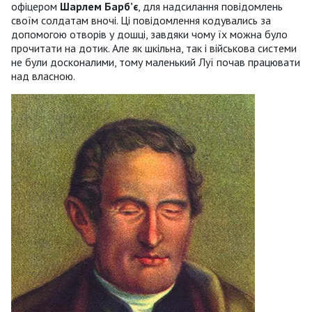
офіцером
Шарлем Барб’є
, для надсилання повідомлень
своїм солдатам вночі. Ці повідом­лен­ня кодувались за
допомогою отворів у дошці, завдяки чому їх можна було
прочитати на дотик. Але як шкільна, так і військова системи
не були досконалими, тому маленький Луї почав працювати
над власною.