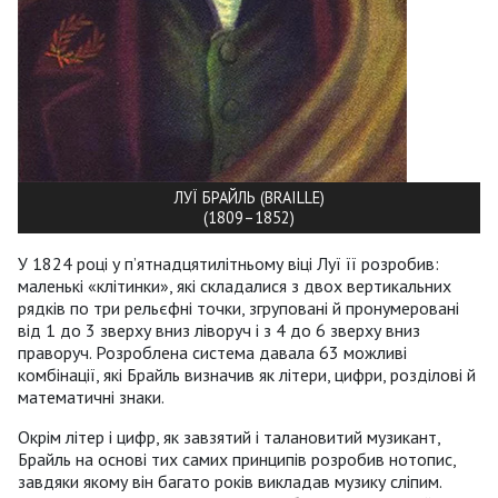
ЛУЇ БРАЙЛЬ (BRAILLE)
(1809–1852)
У 1824 році у п’ятнадцятилітньому віці Луї її розробив:
маленькі «клітинки», які складалися з двох вертикальних
рядків по три рельєфні точки, згруповані й пронумеровані
від 1 до 3 зверху вниз ліворуч і з 4 до 6 зверху вниз
праворуч. Розроблена система давала 63 можливі
комбінації, які Брайль визначив як літери, цифри, розділові й
математичні знаки.
Окрім літер і цифр, як завзятий і талановитий музикант,
Брайль на основі тих самих прин­ципів розробив нотопис,
завдяки якому він багато років викладав музику сліпим.