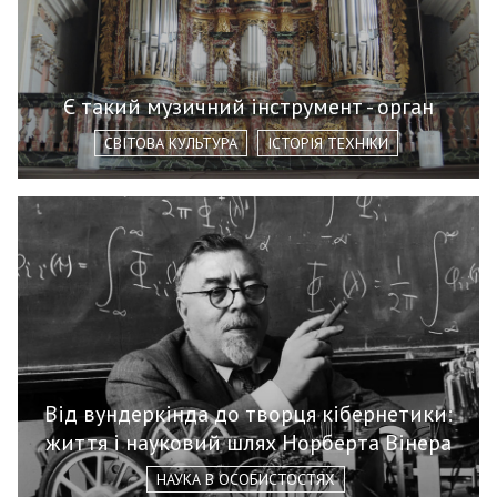
Є такий музичний інструмент - орган
СВІТОВА КУЛЬТУРА
ІСТОРІЯ ТЕХНІКИ
Від вундеркінда до творця кібернетики:
життя і науковий шлях Норберта Вінера
НАУКА В ОСОБИСТОСТЯХ