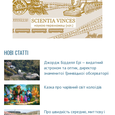
НОВІ СТАТТІ
Джордж Бідделл Ері — видатний
астроном та оптик, директор
знаменитої Гринвіцької обсерваторії
Казка про чарівний світ колоїдів
Про швидкість середню, миттєву і