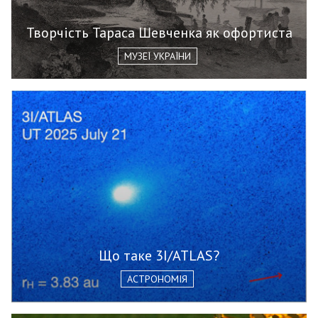
Творчість Тараса Шевченка як офортиста
МУЗЕЇ УКРАЇНИ
Що таке 3I/ATLAS?
АСТРОНОМІЯ