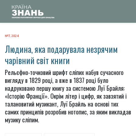
№7, 2024
Людина, яка подарувала незрячим
чарівний світ книги
Рельєфно-точковий шрифт сліпих набув сучасного
вигляду в 1829 році, а вже в 1837 році було
надруковано першу книгу за системою Луї Брайля:
«Історію Франції». Окрім літер і цифр, як завзятий і
талановитий музикант, Луї Брайль на основі тих
самих принципів розробив нотопис, за яким викладав
музику сліпим.