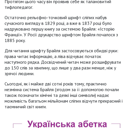
Протягом цього часу він проявив себе як талановитий
тифлопедагог.
Остаточно рельєфно-точковий шрифт сліпих набув
сучасного вигляду в 1829 році, а вже в 1837 році було
надруковано першу книгу за системою Брайля: «Історію
Франції». У Росії друкарство шрифтом Брайля почалося з
1885 року.
Для читання шрифту Брайля застосовуються обидві руки:
права читає інформацію, а ліва відчуває початок
наступного рядка. Досвідчений читач може розшифрувати
до 150 слів за хвилину, що лише у два рази менше, ніж у
зрячої людини.
Сьогодні, як і майже дві сотні років тому, практично
незмінна система Брайля (згодом за її допомогою почали
також позначати хімічні та деякі інші символи) надає
можливість багатьом мільйонам сліпих відчути прекрасний і
таємничий світ книги.