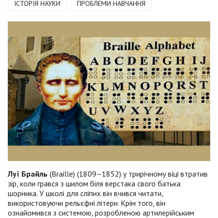
ІСТОРІЯ НАУКИ
ПРОБЛЕМИ НАВЧАННЯ
Луї Брайль
(Braille) (1809–1852) у трирічному віці втратив
зір, коли грався з шилом біля верстака свого батька
шорника. У школі для сліпих він вчився читати,
використовуючи рельєфні літери. Крім того, він
ознайомився з системою, розробленою артилерійським