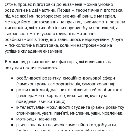
Отже, процес підготовки до екзаменів можна умовно
розділити на дві частини. Перша – теоретична підготовка,
під час якої ми повторюємо вивчений раніше матеріал,
методи його застосування на практиці, вивчаємо ті розділи
дисципліни, які з тих або інших причин були пропущені, а
також систематизуємо отримані нами знання,
розбираємося в тому, що залишилось незрозумілим. Друга
– психологічна підготовка, коли ми настроюємося на
успішне складання екзаменів.
Відомо ряд психологічних факторів, які впливають на
результат здачі екзаменів:
особливості розвитку емоційно-вольової сфери
(самоконтроль, самоорганізація, самовиховання);
розвиток індивідуальних особливостей особистості
(темперамент, характер, виховання, культура
поведінки, звички тощо);
інтелектуальні можливості студента (рівень розвитку
сприймання, уваги, пам’яті, мислення, уяви, мовлення);
мотивація навчання;
рівень знань та навичок самостійно їх здобувати
(робота на уроці та вдома, самостійна робота з