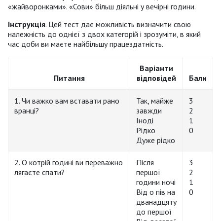
«жайворонками». «Сови» більш діяльні у вечірні години.
Інструкція
. Цей тест дає можливість визначити свою
належність до однієї з двох категорій і зрозуміти, в який
час доби ви маєте найбільшу працездатність.
Варіанти
Питання
відповідей
Бали
1. Чи важко вам вставати рано
Так, майже
3
вранці?
завжди
2
Іноді
1
Рідко
0
Дуже рідко
2. О котрій годині ви переважно
Після
3
лягаєте спати?
першої
2
години ночі
1
Від о пів на
0
дванадцяту
до першої