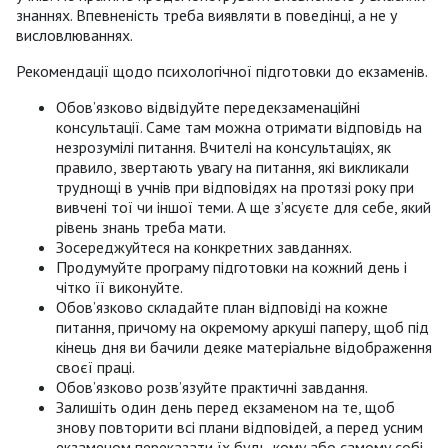
знаннях. Впевненість треба виявляти в поведінці, а не у
висловлюваннях.
Рекомендації щодо психологічної підготовки до екзаменів.
Обов’язково відвідуйте передекзаменаційні
консультації. Саме там можна отримати відповідь на
незрозумілі питання. Вчителі на консультаціях, як
правило, звертають увагу на питання, які викликали
труднощі в учнів при відповідях на протязі року при
вивчені тої чи іншої теми. А ще з’ясуєте для себе, який
рівень знань треба мати.
Зосереджуйтеся на конкретних завданнях.
Продумуйте програму підготовки на кожний день і
чітко її виконуйте.
Обов’язково складайте план відповіді на кожне
питання, причому на окремому аркуші паперу, щоб під
кінець дня ви бачили деяке матеріальне відображення
своєї праці.
Обов’язково розв’язуйте практичні завдання.
Залишіть один день перед екзаменом на те, щоб
знову повторити всі плани відповідей, а перед усним
екзаменом переказати їх будь-кому або самому собі.