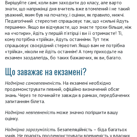
Вирішуйте самі, коли вам заходити до класу, але варто
знати, що наприкінці дня вчитель вже втомлений і не такий
уважний, яким був на початку, і оцінки, як правило, нижчі.
Педагогічний стереотип спрацьовує так, що «сильні йдуть
першими». Якщо ви відчуваєте, що знаєте трохи більше, ніж
на «чотири», йдіть у першій п’ятірці і ви її отримаєте! Ті,
кому потрібна «трійка», йдуть останніми. Тут теж
спрацьовує своєрідний стереотип. Якщо вам не потрібна
«трійка», ніколи не йдіть останнім! А тому приходьте на
екзамен заздалегідь, бо таких бажаючих, як ви, багато.
Що заважає на екзамені?
Надмірна самовпевненість
. На екзамені необхідно
продемонструвати певний, офіційно визначений обсяг
знань. Через те починайте завжди в рамках, передбачених
запитанням білета.
Надмірна невпевненість
може значно погіршити вашу
оцінку.
Надмірна зарозумілість
. Безапеляційність – біда багатьох
учнів. Не прагніть продемонструвати впевненість у власних