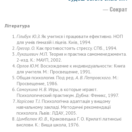
Сократ
Література
Гільбух Ю.З.
Як учитися і працювати ефективно. НОП
для учнів гімназій і ліцеїв. Київ, 1994.
Грегор. О.
Как противостоять стрессу. СПб., 1994.
Лукашевич М.П.
Теория и практика самоменеджмента.
2-изд. К.: МАУП, 2002.
Орлов Ю.М.
Восхождение к индивидуальности: Книга
для учителя. М.: Просвещение, 1991.
Общая психология. Под ред.
А. В. Петровского.
М.:
Просвещение, 1986.
Самоукина Н. В.
Игры, в которые играют.
Психологический практикум. Дубна: Феникс, 1997.
Харісова Т.І.
Психологічна адаптація у вищому
навчальному закладі. Методичні рекомендації
психолога. Львів: ЛДАУ, 2005.
Цимбалюк Ю. В.
, Краковецька Г. О. Крилаті латинські
вислови. К.: Вища школа, 1976.