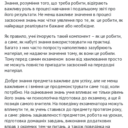
Знання, розуміння того, що треба робити, відіграють
важливу роль в процесі навчання і подальшому звіті про
його результати. Не менш важливе значення в процесі
засвоєння знань має чітке уявлення про те, як це робити, як
найкраще реалізувати бажане або необхідне.
Як правило, учні ігнорують такий компонент – як це робити,
а саме, як набуті знання використовувати на практиці.
Багато з них часто попросту наполегливо зазубрюють
матеріал, не надаючи значення тому, як вони це робили.
Тому перед самим екзаменом вони від хвилювання просто
не можуть повністю пригадати засвоєний на передодні
матеріал.
Добре знання предмета важливе для успіху, але не менш
важливим є і вміння це продемонструвати саме тоді, коли
потрібно. На оцінювання знань учня впливає не тільки рівень
його знань чи психологічна підготовка до екзамену, а ще й
позиція самого вчителя. На поведінку екзаменатора можуть
вплинути те, як учень ставився до предмету протягом року,
а саме: рівень зацікавленості предметом, робота на уроках,
підготовка домашніх завдань, виконання додаткових
вправ з окремих тем чи питань, а також поведінка на