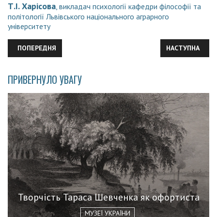
Т.І. Харісова
, викладач психології кафедри філософії та
політології Львівського національного аграрного
університету
ПОПЕРЕДНЯ СТАТТЯ: ДОБУВАННЯ ЗОЛОТА: ТРУД І БОРОТЬБА,
НАСТУПНА СТАТ
ПОПЕРЕДНЯ
НАСТУПНА
ПРИВЕРНУЛО УВАГУ
Творчість Тараса Шевченка як офортиста
МУЗЕЇ УКРАЇНИ