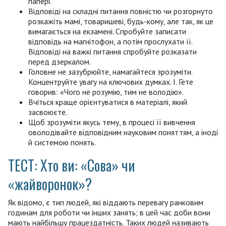
папері.
Відповіді на складні питання повністю чи розгорнуто
розкажіть мамі, товаришеві, будь-кому, але так, як це
вимагається на екзамені. Спробуйте записати
відповідь на магнітофон, а потім прослухати її.
Відповіді на важкі питання спробуйте розказати
перед дзеркалом.
Головне не зазубрюйте, намагайтеся зрозуміти.
Концентруйте увагу на ключових думках. І. Гете
говорив: «Чого не розумію, тим не володію».
Вчіться краще орієнтуватися в матеріалі, який
засвоюєте.
Щоб зрозуміти якусь тему, в процесі її вивчення
оволодівайте відповідним науковим поняттям, а іноді
й системою понять.
ТЕСТ: Хто ви: «Сова» чи
«жайворонок»?
Як відомо, є тип людей, які віддають перевагу ранковим
годинам для роботи чи інших занять; в цей час доби вони
мають найбільшу працездатність. Таких людей називають