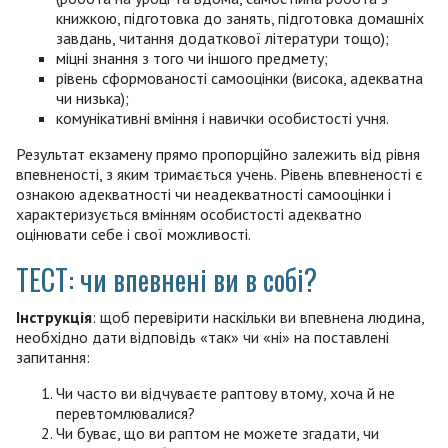
книжкою, підготовка до занять, підготовка домашніх
завдань, читання додаткової літератури тощо);
міцні знання з того чи іншого предмету;
рівень сформованості самооцінки (висока, адекватна
чи низька);
комунікативні вміння і навички особистості учня.
Результат екзамену прямо пропорційно залежить від рівня
впевненості, з яким тримається учень. Рівень впевненості є
ознакою адекватності чи неадекватності самооцінки і
характеризується вмінням особистості адекватно
оцінювати себе і свої можливості.
ТЕСТ: чи впевнені ви в собі?
Інструкція
: щоб перевірити наскільки ви впевнена людина,
необхідно дати відповідь «так» чи «ні» на поставлені
запитання:
Чи часто ви відчуваєте раптову втому, хоча й не
перевтомлювалися?
Чи буває, що ви раптом не можете згадати, чи