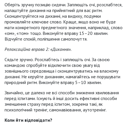
Оберіть зручну позицію сидячи. Заплющіть очі, розслабтеся,
налаштуйте дихання на прийнятний для вас ритм.
Сконцентруйтеся на диханні, на видиху, подумки
промовляйте ключове слово. Краще, якщо воно не буде
мати конкретного предметного значення, наприклад, слово
«ом», «том» тощо. Виконуйте вправу 15–20 хвилин.
Відчуйте спокій, поліпшення самопочуття.
Релаксаційна вправа 2: «Дихання».
Сядьте зручно. Розслабтесь і заплющіть очі. За своєю
командою спробуйте відключити свою увагу від
зовнішнього середовища і сконцентруватись на власному
диханні. Не керуйте диханням, намагайтесь не порушувати
природний ритм. Виконуйте вправу 5–10 хвилин.
Звичайно, це далеко не всі способи зниження хвилювання
перед іспитами. Існують й інші досить ефективні способи
зменшення страху перед іспитом, зокрема такі, як
психологічний тренінг, самонавіювання, аутотренінг.
Коли йти відповідати?