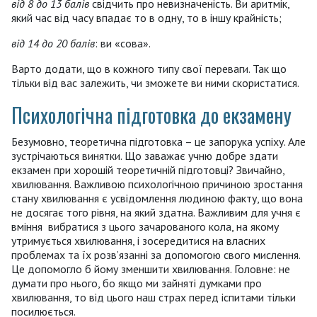
від 8 до 13 балів
свідчить про невизначеність. Ви аритмік,
який час від часу впадає то в одну, то в іншу крайність;
від 14 до 20 балів
: ви «сова».
Варто додати, що в кожного типу свої переваги. Так що
тільки від вас залежить, чи зможете ви ними скористатися.
Психологічна підготовка до екзамену
Безумовно, теоретична підготовка – це запорука успіху. Але
зустрічаються винятки. Що заважає учню добре здати
екзамен при хорошій теоретичній підготовці? Звичайно,
хвилювання. Важливою психологічною причиною зростання
стану хвилювання є усвідомлення людиною факту, що вона
не досягає того рівня, на який здатна. Важливим для учня є
вміння вибратися з цього зачарованого кола, на якому
утримується хвилювання, і зосередитися на власних
проблемах та їх розв’язанні за допомогою свого мислення.
Це допомогло б йому зменшити хвилювання. Головне: не
думати про нього, бо якщо ми зайняті думками про
хвилювання, то від цього наш страх перед іспитами тільки
посилюється.