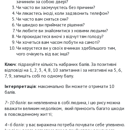
зачинили за собою двері?
Чи часто ви засмучуєтесь без причини?
Чи лякаєтесь іноді, коли задзвонить телефон?
Чи часто вам сняться сни?
Чи швидко ви приймаєте рішення?
Чи любите ви знайомитися з новими людьми?
Чи прокидаєтеся вночі з відчуттям голоду?
Чи хочеться вам часом побути на самоті?
Чи керуєтеся ви у своїх вчинках здебільшого тим,
чого очікують від вас інші?
Ключ
: підрахуйте кількість набраних балів. За позитивні
відповіді на 1, 2, 3, 4, 8, 10 запитання і за негативні на 5, 6,
7, 9, запишіть собі по одному балу.
Інтерпретація
: максимально Ви можете отримати 10
балів.
7–10 балів
: ви невпевнена в собі людина, і цю рису можна
вважати великим недоліком, який приносить багато шкоди
в повсякденному житті;
4–6 балів
: у вас виражена потреба почувати себе упевнено.