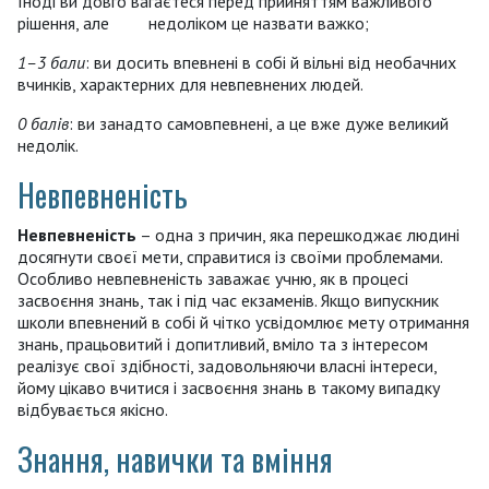
Іноді ви довго вагаєтеся перед прийняттям важливого
рішення, але недоліком це назвати важко;
1–3 бали
: ви досить впевнені в собі й вільні від необачних
вчинків, характерних для невпевнених людей.
0 балів
: ви занадто самовпевнені, а це вже дуже великий
недолік.
Невпевненість
Невпевненість
– одна з причин, яка перешкоджає людині
досягнути своєї мети, справитися із своїми проблемами.
Особливо невпевненість заважає учню, як в процесі
засвоєння знань, так і під час екзаменів. Якщо випускник
школи впевнений в собі й чітко усвідомлює мету отримання
знань, працьовитий і допитливий, вміло та з інтересом
реалізує свої здібності, задовольняючи власні інтереси,
йому цікаво вчитися і засвоєння знань в такому випадку
відбувається якісно.
Знання, навички та вміння