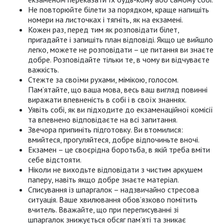
Не повторюйте білети за порядком, краще напишіть
номери на листочках і тягніть, як на екзамені.
Кожен раз, перед тим як розповідати білет,
пригадайте і запишіть план відповіді. Якщо це вийшло
легко, можете не розповідати – це питання ви знаєте
добре. Розповідайте тільки те, в чому ви відчуваєте
важкість.
Стежте за своїми рухами, мімікою, голосом.
Пам’ятайте, що ваша мова, весь ваш вигляд повинні
виражати впевненість в собі і в своїх знаннях.
Уявіть собі, як ви підходите до екзаменаційної комісії
та впевнено відповідаєте на всі запитання.
Звечора припиніть підготовку. Ви втомилися:
вмийтеся, прогуляйтеся, добре відпочиньте вночі.
Екзамен – це своєрідна боротьба, в якій треба вміти
себе відстояти.
Ніколи не виходьте відповідати з чистим аркушем
паперу, навіть якщо добре знаєте матеріал.
Списування із шпаргалок – надзвичайно стресова
ситуація. Ваше хвилювання обов’язково помітить
вчитель. Вважайте, що при переписуванні зі
шпаргалок знижується обсяг пам’яті та зникає