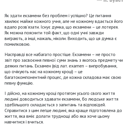
Як здати екзамени без проблем і успішно? Це питання
хвилює майже кожного учня, але не кожному вдається його
вдало розв’язати. Існує думка, що екзамени – це лотерея.
Як можна пояснити той факт, що одні учні завжди
виграють, а інші, нажаль, ніколи. Виходить, що ця думка є
помилковою.
Насправді все набагато простіше. Екзамени – не просто
звіт про засвоєння певної суми знань з якогось предмету чи
деяких питань. Екзамен (від лат. еxamen – випробування,
що очікують нас на кожному кроці) – це
багатокомпонентний процес, де кожна складова має свою
певну функцію.
І дійсно, на кожному кроці протягом усього свого життя
людині доводиться здавати екзамени, бо людське життя
здебільшого складається з запитань та відповідей.
Справитися з цим легше людині, яка краще підготовлена до
життя, яка вміє долати труднощі або яка хоче цьому
навчитися і вчиться.