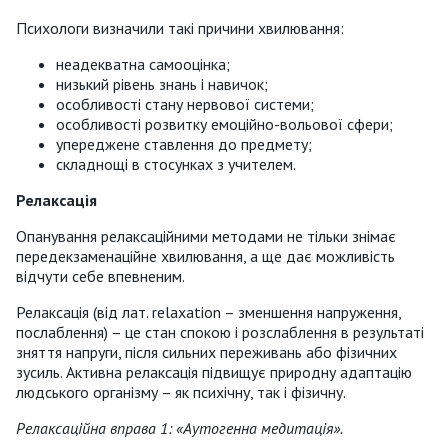
Психологи визначили такі причини хвилювання:
неадекватна самооцінка;
низький рівень знань і навичок;
особливості стану нервової системи;
особливості розвитку емоційно-вольової сфери;
упереджене ставлення до предмету;
складнощі в стосунках з учителем.
Релаксація
Опанування релаксаційними методами не тільки знімає
передекзаменаційне хвилювання, а ще дає можливість
відчути себе впевненим.
Релаксація (від лат. relaxation – зменшення напруження,
послаблення) – це стан спокою і розслаблення в результаті
зняття напруги, після сильних переживань або фізичних
зусиль. Активна релаксація підвищує природну адаптацію
людського організму – як психічну, так і фізичну.
Релаксаційна вправа 1: «Аутогенна медитація».