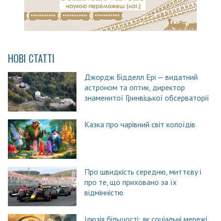
НОВІ СТАТТІ
Джордж Бідделл Ері — видатний
астроном та оптик, директор
знаменитої Гринвіцької обсерваторії
Казка про чарівний світ колоїдів
Про швидкість середню, миттєву і
про те, що приховано за їх
відмінністю
Ілюзія більшості: як соціальні мережі