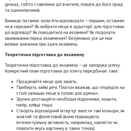
уроках, тобто ставлення до вчителя, повага до його праці
та однокласників.
Виникає питання: коли йти відповідати – першим, останнім
чи в середині? Як вибрати місце в аудиторії для підготовки
до відповіді? Як поводитися на екзамені? Як подолати
хвилювання перед екзаменом? Безумовно усе це має
велике значення при здачі екзамену.
Теоретична підготовка до екзамену
Теоретична підготовка до екзамену – це запорука успіху.
Конкретний план підготовки до іспиту передбачає таке.
Продумайте місце для занять.
Приберіть зайві речі. Платон вважав, що «порядок на
столі залишає місце в голові для думок».
Зручно розташуйте необхідні підручники, зошити,
папір, олівці тощо.
Створіть відповідний інтер’єр: ввести такі кольори, як
жовтий та фіолетовий (вони підвищують
інтелектуальну активність, наприклад, наклеїти чи
повісити якусь картинку в таких тонах).