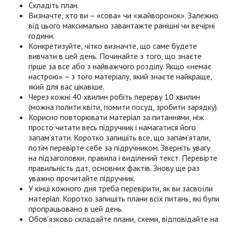
Складіть план.
Визначте, хто ви – «сова» чи «жайворонок». Залежно
від цього максимально завантажте ранішні чи вечірні
години.
Конкретизуйте, чітко визначте, що саме будете
вивчати в цей день. Починайте з того, що знаєте
гірше за все або з найважчого розділу. Якщо «немає
настрою» – з того матеріалу, який знаєте найкраще,
який для вас цікавіше.
Через кожні 40 хвилин робіть перерву 10 хвилин
(можна полити квіти, помити посуд, зробити зарядку).
Корисно повторювати матеріал за питаннями, ніж
просто читати весь підручник і намагатися його
запам’ятати. Коротко запишіть все, що запам’ятали,
потім перевірте себе за підручником. Зверніть увагу
на підзаголовки, правила і виділений текст. Перевірте
правильність дат, основних фактів. Знову ще раз
уважно прочитайте підручник.
У кінці кожного дня треба перевірити, як ви засвоїли
матеріал. Коротко запишіть плани всіх питань, які були
пропрацьовано в цей день.
Обов’язково складайте плани, схеми, відповідайте на