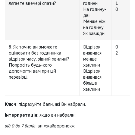
лягаєте ввечері спати?
години
1
На годину-
0
дві
Менше ніж
на годину
Як завжди
8. Як точно ви зможете
Відрізок
0
оцінювати без годинника
виявився
2
відрізок часу, рівний хвилині?
менше
Попросіть будь-кого
хвилини
допомогти вам при цій
Відрізок
перевірці.
виявився
більше
хвилини
Ключ
: підрахуйте бали, які Ви набрали.
Інтерпретація
: якщо ви набрали:
від 0 до 7 балів
: ви «жайворонок»;