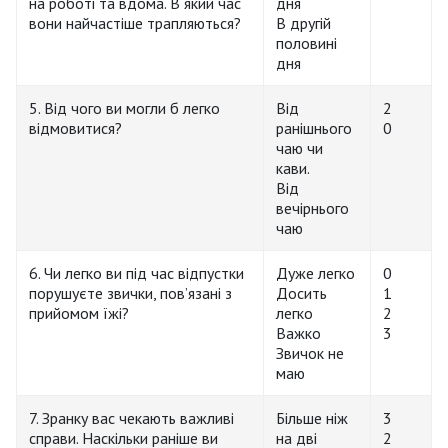
на роботі та вдома. В який час
дня
вони найчастіше трапляються?
В другій
половині
дня
5. Від чого ви могли б легко
Від
2
відмовитися?
ранішнього
0
чаю чи
кави.
Від
вечірнього
чаю
6. Чи легко ви під час відпустки
Дуже легко
0
порушуєте звички, пов’язані з
Досить
1
прийомом їжі?
легко
2
Важко
3
Звичок не
маю
7. Зранку вас чекають важливі
Більше ніж
3
справи. Наскільки раніше ви
на дві
2