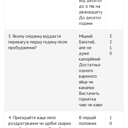
Від десятої
до о пів на
дванадцяту
До десятої
години
3. Якому сніданку віддаєте
Міцний
3
перевагу в першу годину після
Багатий,
2
пробудження?
але не
1
дуже
0
калорійний
Достатньо
одного
вареного
яйця чи
канапки
Вистачить
горнятка
чаю чи кави
4. Пригадайте ваші легкі
В першій
1
роздратування чи дрібні сварки
половині
0