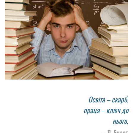
Освіта – скарб,
праця – ключ до
нього.
П. Буаст