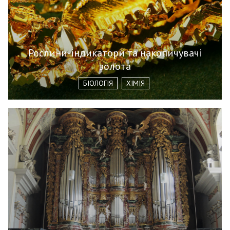
Рослини-індикатори та накопичувачі
золота
БІОЛОГІЯ
ХІМІЯ