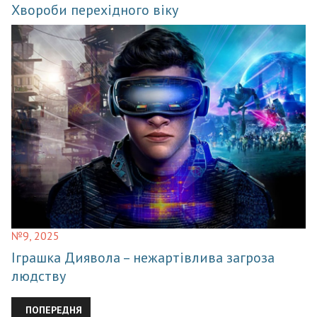
Хвороби перехідного віку
№9, 2025
Іграшка Диявола – нежартівлива загроза
людству
ПОПЕРЕДНЯ СТАТТЯ: КЕЦАЛЬКОАТЛЬ – МІФОЛОГІЧНИЙ ПЕРС
ПОПЕРЕДНЯ