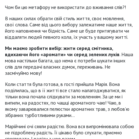
Чом би цю метафору не використати до вживання слів?!
В наших силах обрати свій стиль життя, своє мовлення,
свої слова. Саме від цього вибору залежатиме наше життя,
його наповнення чи бідність. Саме це буде притягувати чи
віддаляти людей певного кола, їх участь у вашому житті.
Ми маємо зробити вибір: жити серед смітника,
вдихаючи його «аромати» чи серед зелених луків
. Наша
мова настільки багата, що нема є потреби шукати інших
слів для передачі власних думок, переживань. Не
засмічуймо мову!
Коли стаття була готова, в гості прийшла Марія. Вона
поділилась, що в її житті все стало налагоджуватися, як
тільки вона почала слідкувати за мовленням. За це ми і
випили, на радостях, по чашці ароматного чаю! Чаю, в
якому заварювалися пелюстки ароматних трав, з любов’ю
зібраних турботливими руками...
Марійчині очі сяяли радістю. Вона вся випромінювала собою
не підроблену радість. Її цікаво було слухати, приємно
споглядати. І радіти з нею разом...