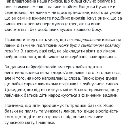
Так влаштована наша психіка, що більш сильно реагує на
нові стимули і менш – на вже знайомі. Якщо ви буваєте в
середовищі, де лайка – не щось крамольне, навіть за умови,
що ви самі не вживаєте подібних виразів, існує ризик, що за
виникнення певних передумов (стрес, лють) вони
«вилетять» і без особливих зусиль з вашого боку.
Психологи звертають увагу, що
неконтрольоване
вживання
лайки дітьми чи підлітками
може бути симптомом розладу
психіки
. В такому разі слід не відкладати візит до лікаря-
нейропсихолога, щоб виключити серйозне захворювання.
За даними нейрофізіологів, матерня лайка здатна
негативно впливати на здоров’я не лише того, хто лається,
але й того, на кого направлені ці слова. Також існує думка,
що лайка сприяє швидкому старінню і є руйнуючою силою.
Доведено, що від неї в’януть квіти. Є спостереження, що у
лайливих батьків діти народжуються з фізичними вадами.
Помічено, що діти продовжують традиції батьків. Якщо
батьки не палять та уникають лайок, то вище вірогідність
того, що їх діти не потраплять під вплив негативів
сучасного світу. І навпаки.