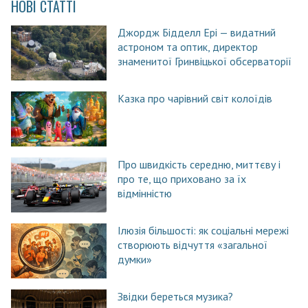
НОВІ СТАТТІ
Джордж Бідделл Ері — видатний
астроном та оптик, директор
знаменитої Гринвіцької обсерваторії
Казка про чарівний світ колоїдів
Про швидкість середню, миттєву і
про те, що приховано за їх
відмінністю
Ілюзія більшості: як соціальні мережі
створюють відчуття «загальної
думки»
Звідки береться музика?