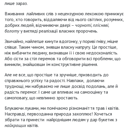
лише зараз.
Вживання лайливих слів з нецензурною лексикою принижує
того, хто говорить, віддаляючи від нього світлих, розумних,
добрих людей, відчиняючи двері –
чорноті, плісняві,
болоту
у вигляді реалізації власних пророчень.
Звичайно, найлегше кинути вдогонку, у пориві гніву, міцне
слівце. Таким чином, знявши власну напругу. Це простіше,
ніж вибачити людину, визнавши її і свою недосконалість.
Або сісти за стіл перемов та обговорити всі проблеми, що
виникли, знайшовши їм конструктивне рішення.
Але не все, що простіше та зручніше, призводить до
справжнього успіху та радості. Навпаки, долаючи
труднощі, ми набуваємо не лише досвід подолань, але й
радість перемог. І саме це впливає на самооцінку та
самоповагу, що невпинно зростають.
Блукаючи луками, ми помічаємо різноманіття трав і квітів.
Насправді, первозданна природа захоплює! Хочеться
зібрати та принести найріднішим людям у дар букетик з
найкращих
квітів.