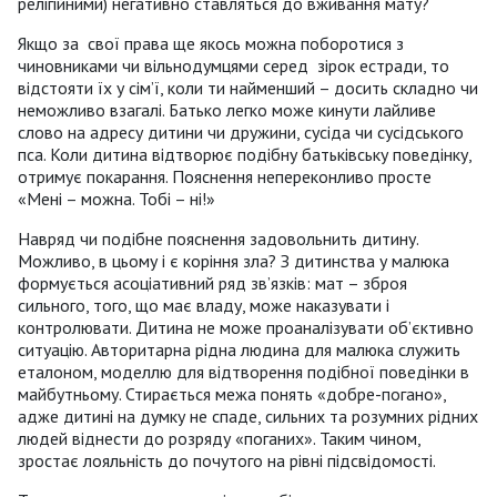
релігійними) негативно ставляться до вживання мату?
Якщо за свої права ще якось можна поборотися з
чиновниками чи вільнодумцями серед зірок естради, то
відстояти їх у сім’ї, коли ти найменший – досить складно чи
неможливо взагалі. Батько легко може кинути лайливе
слово на адресу дитини чи дружини, сусіда чи сусідського
пса. Коли дитина відтворює подібну батьківську поведінку,
отримує покарання. Пояснення непереконливо просте
«Мені – можна. Тобі – ні!»
Навряд чи подібне пояснення задовольнить дитину.
Можливо, в цьому і є коріння зла? З дитинства у малюка
формується асоціативний ряд зв’язків: мат – зброя
сильного, того, що має владу, може наказувати і
контролювати. Дитина не може проаналізувати об’єктивно
ситуацію. Авторитарна рідна людина для малюка служить
еталоном, моделлю для відтворення подібної поведінки в
майбутньому. Стирається межа понять «добре-погано»,
адже дитині на думку не спаде, сильних та розумних рідних
людей віднести до розряду «поганих». Таким чином,
зростає лояльність до почутого на рівні підсвідомості.