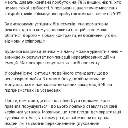
мають, давали компанії прибуток на 78% вищий, ніж ті, хто
не мав такої здібності
.
У порівнянні, аналітичне мислення
співробітників збільшувало прибуток компанії лише на 50%.
За висновками успішних бізнесменів: «ненормативна
лексика здатна комусь погіршити настрій, а це може
обійтися дорого – зірвані контракти, недосягненні угоди,
відмови у співпраці.»
Будь-яка шкідлива звичка – а лайку можна урівняти з нею –
виникає як результат компенсації нереалізованих дій чи
емоцій. Мат використовується як засіб протесту.
У соціумі існує ситуація подвійного стандарту щодо
нецензурної лайки. З одного боку, подібна мова не
допускається в навчально-виховних закладах, ЗМІ, на
підприємствах і в установах.
Проте, нам доводиться постійно бути свідками, коли
правила порушуються і до цього лояльно ставляться самі
керівники установ. Можливо, це теж плоди демократизації
суспільства. Але, в такому разі, як забезпечити права
людей, які за своїми переконаннями (духовними,