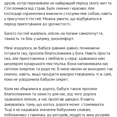
друзів, котрі переживали не найкращий період свого життя.
Стіл ломився від страв. Було смачно і красиво. Але
господарі спромоглися вияснити стосунки між собою, навіть
у присутності гостей. Можна уявити, що відбувалося в
період приготування до урочистості...
Багато гостей жалілися, опісля, на погане самопочуття,
тяжкість та біль у шлунку, дискомфорт.
Мені згадалося, як бабуся давним-давно, починаючи
готувати їжу, просила благословення у Бога. Навіть проста
їжа, але приготовлена з любов’ю у серці, здавалася нам
шедевром кухарського мистецтва. Вона наповнювала нас
світлою енергією та радістю. В мене ніколи не виходило так
смачно, навіть, якщо продукти використовувались ті ж самі,
поки не усвідомила бабусин секрет.
Коли ми збиралися в дорогу, бабуся також просила
благословення та захисту для нас, від чого дорога
здавалася легкою, а час пролітав швидко. Я навіть
дивувалась тому, що когось дорога може стомлювати.
Тоді я не надавала значення бабусиним словам,
поблажливо ставилась до ритуалів, мудрість яких розумію