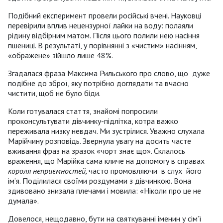
Подібний експеримент провели російські вчені. Науковці
перевірили вплив нецензурної лайки на воду: полаяли
рідину відбірним матом. Після цього полили нею насіння
пшениці. В результаті, у порівнянні з «чистим» насінням,
«ображене» зійшло лише 48%.
Згадалася фраза Максима Рильського про слово, що дуже
подібне до зброї, яку потрібно доглядати та вчасно
чистити, щоб не було біди.
Коли готувалася стаття, знайомі попросили
проконсультувати дівчинку-підлітка, котра важко
переживала низку невдач. Ми зустрілися. Уважно слухала
Марійчину розповідь. Звернула увагу на досить часте
вживання фраз на зразок «чорт знає що». Склалось
враження, що Марійка сама кличе на допомогу в справах
короля неприємностей,
часто промовляючи в слух його
ім’я. Поділилася своїми роздумами з дівчинкою. Вона
здивовано знизала плечами і мовила: «Ніколи про це не
думала».
Довелося, нещодавно, бути на святкуванні іменин у сім’ї