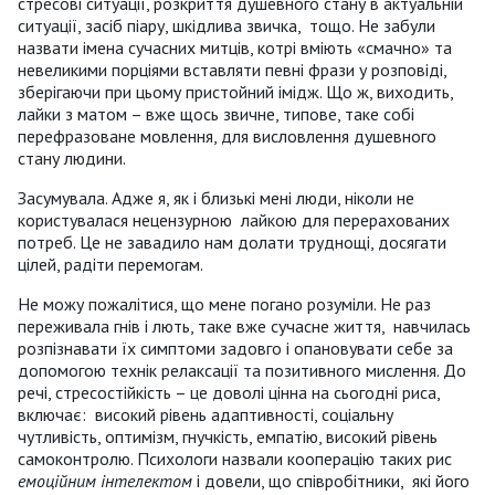
стресові ситуації, розкриття душевного стану в актуальній
ситуації, засіб піару, шкідлива звичка, тощо. Не забули
назвати імена сучасних митців, котрі вміють «смачно» та
невеликими порціями вставляти певні фрази у розповіді,
зберігаючи при цьому пристойний імідж. Що ж, виходить,
лайки з матом – вже щось звичне, типове, таке собі
перефразоване мовлення, для висловлення душевного
стану людини.
Засумувала. Адже я, як і близькі мені люди, ніколи не
користувалася нецензурною лайкою для перерахованих
потреб. Це не завадило нам долати труднощі, досягати
цілей, радіти перемогам.
Не можу пожалітися, що мене погано розуміли. Не раз
переживала гнів і лють, таке вже сучасне життя, навчилась
розпізнавати їх симптоми задовго і опановувати себе за
допомогою технік релаксації та позитивного мислення. До
речі, стресостійкість – це доволі цінна на сьогодні риса,
включає: високий рівень адаптивності, соціальну
чутливість, оптимізм, гнучкість, емпатію, високий рівень
самоконтролю. Психологи назвали кооперацію таких рис
емоційним інтелектом
і довели, що співробітники, які його