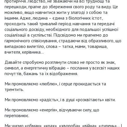
протиріччя. Людство, не зважаючи на всі труднощі та
перешкоди, прагне до збереження свого роду та виду. Це
можливо, якщо навчитися жити у злагоді з собою та
іншими. Адже, людина – єдина з біологічних істот,
проходить такий тривалий період навчання та передачі
соціального досвіду, необхідного для подальшої успішної
соціалізації в суспільстві. Підсвідомо ми прагнемо до
гармонічного співіснування, страдаючи від образливого, що
випадково вилетіло, слова – татка, мами, товариша,
вчителя, керівника...
Давайте спробуємо розглянути слово не просто як знак,
символ, а енергетичну вібрацію – послання у всесвіт наших
почуттів, бажань та їх відображення.
Ми промовляємо «люблю», і серце прокидається та
тремтить.
Ми промовляємо «радість», і в душі «розквітають» квіти.
Ми промовляємо «енергія», відчуваючи силу, що
переповнює.
Ми чуємо «обман», «крах», «хвороба», «війна», «дурень»... І