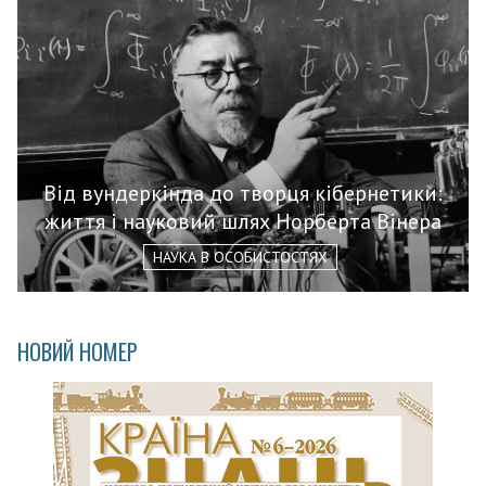
Від вундеркінда до творця кібернетики:
життя і науковий шлях Норберта Вінера
НАУКА В ОСОБИСТОСТЯХ
НОВИЙ НОМЕР