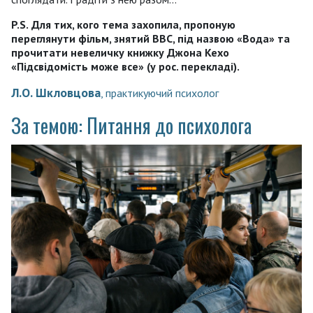
P
.
S
.
Для тих, кого тема захопила, пропоную
переглянути фільм
, знятий
BBC
, під назвою «Вода» та
прочитати невеличку книжку Джона Кехо
«Підсвідомість може все» (у рос. перекладі).
Л.О. Шкловцова
, практикуючий психолог
За темою: Питання до психолога