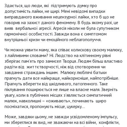
Здається, що люди, які підтримують думку про
допустимість лайки, не щирі. Мені невідомі випадки
виправданого вживання нецензурної лайки, хто б що не
говорив на захист даного феномену. В будь якому разі, це
вияв вербальної агресії. Агресія ніколи не була супутником
гармонічної особистості. Завжди вона є симптомом
внутрішньої кризи чи емоційного неблагополуччя.
Чи можна уявити маму, яка співає колискову своєму малюку,
з лайливими словами? Ні. Людство на клітинному рівні
зберігає пам’ять про замисел Творця. Людям більш властиво
радіти від життєтворчості, ніж від спотворення чи
завдання страждань іншим. Малюку люблячі батьки
прагнуть дати все найкраще, найкорисніше, найпотрібніше.
Прагнуть вберегти від шкідливого, патогенного. Таке
піклування поширюється не лише на власне маля. Зверніть
увагу, коли в публічних місцях з’являється симпатичний
малюк, навколишні – «оживають», починають щиро
посміхатися, пропонують місце, цукерку...
Може, завдяки цьому, не завжди усвідомленому імпульсу,
ми збереглися як вид, не зважаючи на всі війни, конфлікти,