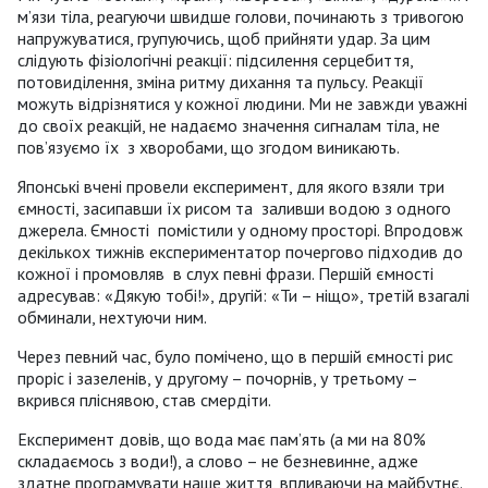
м’язи тіла, реагуючи швидше голови, починають з тривогою
напружуватися, групуючись, щоб прийняти удар. За цим
слідують фізіологічні реакції: підсилення серцебиття,
потовиділення, зміна ритму дихання та пульсу. Реакції
можуть відрізнятися у кожної людини. Ми не завжди уважні
до своїх реакцій, не надаємо значення сигналам тіла, не
пов’язуємо їх з хворобами, що згодом виникають.
Японські вчені провели експеримент, для якого взяли три
ємності, засипавши їх рисом та заливши водою з одного
джерела. Ємності помістили у одному просторі. Впродовж
декількох тижнів експериментатор почергово підходив до
кожної і промовляв в слух певні фрази. Першій ємності
адресував: «Дякую тобі!», другій: «Ти – ніщо», третій взагалі
обминали, нехтуючи ним.
Через певний час, було помічено, що в першій ємності рис
проріс і зазеленів, у другому – почорнів, у третьому –
вкрився пліснявою, став смердіти.
Експеримент довів, що вода має пам’ять (а ми на 80%
складаємось з води!), а слово – не безневинне, адже
здатне програмувати наше життя, впливаючи на майбутнє.