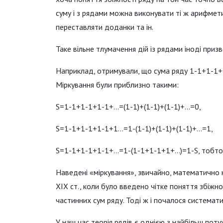
суму і з рядами можна виконувати ті ж арифмети
переставляти доданки та ін.
Таке вільне тлумачення дій із рядами іноді приз
Наприклад, отримували, що сума ряду 1-1+1-1+1-1
Міркування були приблизно такими:
S=1-1+1-1+1-1+…=(1-1)+(1-1)+(1-1)+…=0,
S=1-1+1-1+1-1+1…=1-(1-1)+(1-1)+(1-1)+…=1,
S=1-1+1-1+1-1+…=1-(1-1+1-1+1+…)=1-S, тобто S
Наведені «міркування», звичайно, математично н
ХІХ ст., коли було введено чітке поняття збіжно
частинних сум ряду. Тоді ж і почалося системати
У наш час теорія рядів є однією з найбільш пот