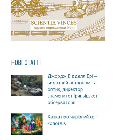
НОВІ СТАТТІ
Джордж Бідделл Ері —
видатний астроном та
оптик, директор
знаменитої Гринвіцької
обсерваторії
Казка про чарівний світ
колоїдів