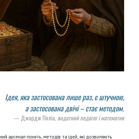
Ідея, яка застосована лише раз, є штучною,
а застосована двічі – стає методом.
Джордж Поліа,
видатний педагог і математик
ий арсенал понять, методів та ідей, які дозволяють