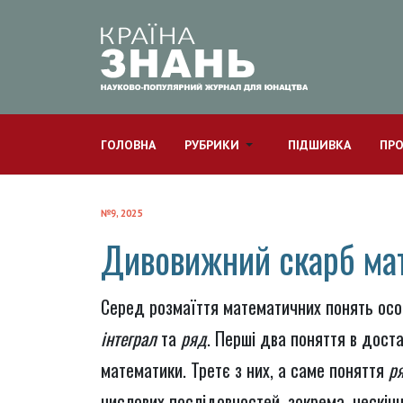
ГОЛОВНА
РУБРИКИ
ПІДШИВКА
ПРО
№9, 2025
Дивовижний скарб ма
Серед розмаїття математичних понять осо
інтеграл
та
ряд
. Перші два поняття в доста
математики. Третє з них, а саме поняття
ря
числових послідовностей, зокрема, нескінч