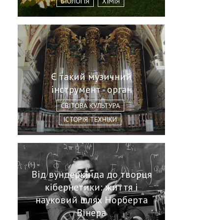
БІОЛОГІЯ
ХІМІЯ
Є такий музичний
інструмент - орган
СВІТОВА КУЛЬТУРА
ІСТОРІЯ ТЕХНІКИ
Від вундеркінда до творця
кібернетики: життя і
науковий шлях Норберта
Вінера