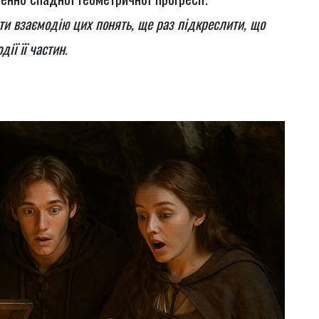
ти взаємодію цих понять, ще раз підкреслити, що
ії її частин
.