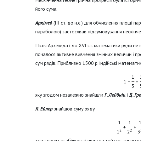
Нескінченна геометрична прогресія була істори
його сума.
Архімед
(ІІІ ст. до н.е.) для обчислення площі п
параболою) застосував підсумовування нескінчен
Після Архімеда і до ХVI ст. математики ряди не
почалося активне вивчення змінних величин і пр
сум рядів. Приблизно 1500 р. індійські математ
1
1 −
+
3
яку згодом незалежно знайшли
Г. Лейбніц
і
Д. Гр
Л. Ейлер
знайшов суму ряду
1
1
+
+
2
2
1
2
3
хоча поняття збіжності ряду на той час точно 