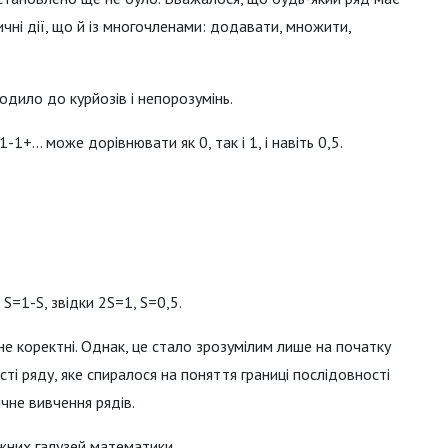
чні дії, що й із многочленами: додавати, множити,
водило до курйозів і непорозумінь.
+… може дорівнювати як 0, так і 1, і навіть 0,5.
=1-S, звідки 2S=1, S=0,5.
е коректні. Однак, це стало зрозумілим лише на початку
сті ряду, яке спиралося на поняття границі послідовності
чне вивчення рядів.
ужних галузей математики.