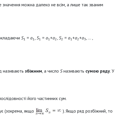
 значення можна далеко не всім, а лише так званим
покладаючи
S
=
a
,
S
=
a
+
a
,
S
=
a
+
a
+
a
, … ,
1
1
1
1
2
2
1
2
3
яд називають
збіжним
, а число
S
називають
сумою ряду
. У
послідовності його частинних сум.
ує (зокрема, якщо
). Якщо ряд розбіжний, то