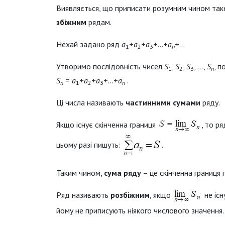
Виявляється, що приписати розумним чином таке
збіжним
рядам.
Нехай задано ряд
a
+
a
+
a
+…+
a
+…
1
2
3
n
Утворимо послідовність чисел
S
,
S
,
S
, …,
S
, 
1
2
3
n
S
=
a
+
a
+
a
+…+
a
.
n
1
2
3
n
Ці числа називають
частинними сумами
ряду.
Якщо існує скінченна границя
, то р
цьому разі пишуть:
.
Таким чином,
сума ряду
– це скінченна границя 
Ряд називають
розбіжним
, якщо
не існ
йому не приписують ніякого числового значення.