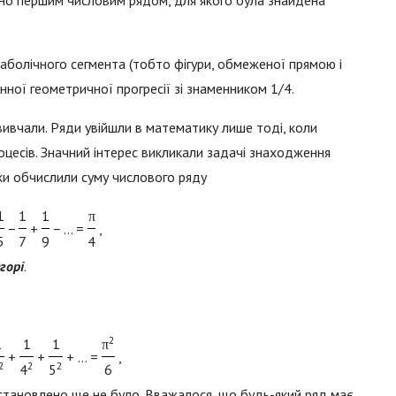
чно першим числовим рядом, для якого була знайдена
араболічного сегмента (тобто фігури, обмеженої прямою і
ної геометричної прогресії зі знаменником 1/4.
 вивчали. Ряди увійшли в математику лише тоді, коли
оцесів. Значний інтерес викликали задачі знаходження
ики обчислили суму числового ряду
1
1
1
π
−
+
− … =
,
5
7
9
4
егорі
.
2
1
1
1
π
+
+
+ … =
,
2
2
2
4
5
6
встановлено ще не було. Вважалося, що будь-який ряд має