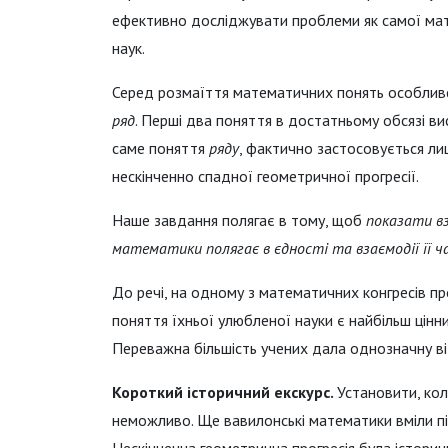
ефективно досліджувати проблеми як самої мате
наук.
Серед розмаїття математичних понять особливе
ряд
. Перші два поняття в достатньому обсязі вис
саме поняття
ряду
, фактично застосовується ли
нескінченно спадної геометричної прогресії.
Наше завдання полягає в тому, щоб
показати вз
математики полягає в єдності та взаємодії її 
До речі, на одному з математичних конгресів пр
поняття їхньої улюбленої науки є найбільш цінни
Переважна більшість учених дала однозначну в
Короткий історичний екскурс.
Установити, кол
неможливо. Ще вавилонські математики вміли пі