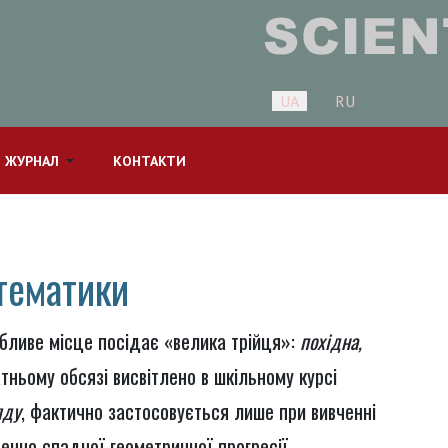
Оберіть свою мову
UA
RU
 ЖУРНАЛ
КОНТАКТИ
тематики
бливе місце посідає «
велика трійця
»
:
похідна,
тньому обсязі висвітлено в шкільному курсі
ду
, фактично застосовується лише при вивченні
енно спадної геометричної прогресії.