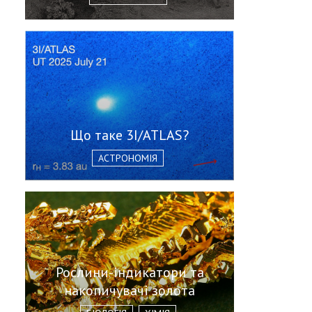
Що таке 3I/ATLAS?
АСТРОНОМІЯ
Рослини-індикатори та
накопичувачі золота