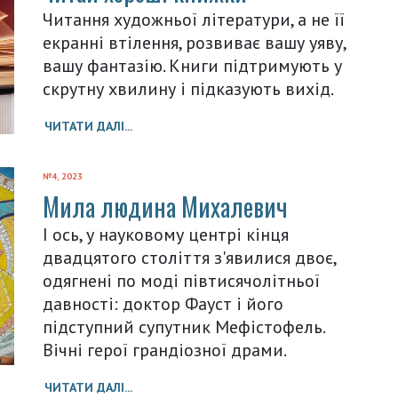
Читання художньої літератури, а не її
екранні втілення, розвиває вашу уяву,
вашу фантазію. Книги підтримують у
скрутну хвилину і підказують вихід.
ЧИТАТИ ДАЛІ...
№4, 2023
Мила людина Михалевич
І ось, у науковому центрі кінця
двадцятого століття з'явилися двоє,
одягнені по моді півтисячолітньої
давності: доктор Фауст і його
підступний супутник Мефістофель.
Вічні герої грандіозної драми.
ЧИТАТИ ДАЛІ...