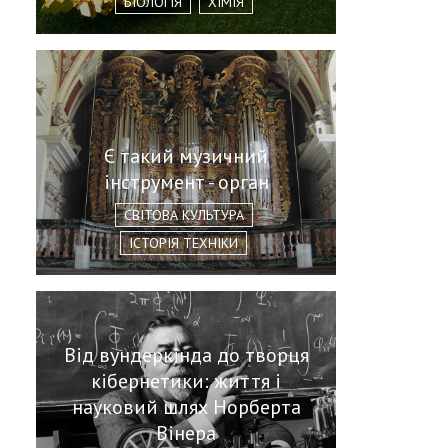
БІОЛОГІЯ
ХІМІЯ
Є такий музичний
інструмент - орган
СВІТОВА КУЛЬТУРА
ІСТОРІЯ ТЕХНІКИ
Від вундеркінда до творця
кібернетики: життя і
науковий шлях Норберта
Вінера