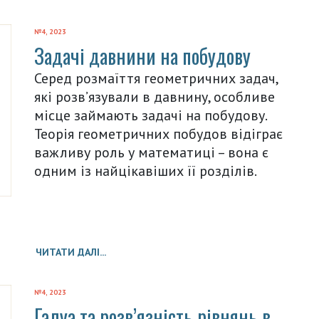
№4, 2023
Задачі давнини на побудову
Серед розмаїття геометричних задач,
які розв’язували в давнину, особливе
місце займають задачі на побудову.
Теорія геометричних побудов відіграє
важливу роль у математиці – вона є
одним із найцікавіших її розділів.
ЧИТАТИ ДАЛІ...
№4, 2023
Галуа та розв’язність рівнянь в