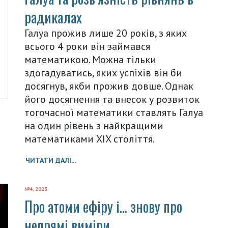
радикалах
Галуа прожив лише 20 років, з яких
всього 4 роки він займався
математикою. Можна тільки
здогадуватись, яких успіхів він би
досягнув, якби прожив довше. Однак
його досягнення та внесок у розвиток
тогочасної математики ставлять Галуа
на один рівень з найкращими
математиками XIX століття.
ЧИТАТИ ДАЛІ...
№4, 2023
Про атоми ефіру і… знову про
непрямі виміри