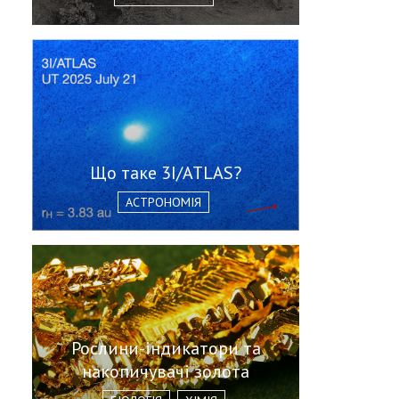
Що таке 3I/ATLAS?
АСТРОНОМІЯ
Рослини-індикатори та
накопичувачі золота