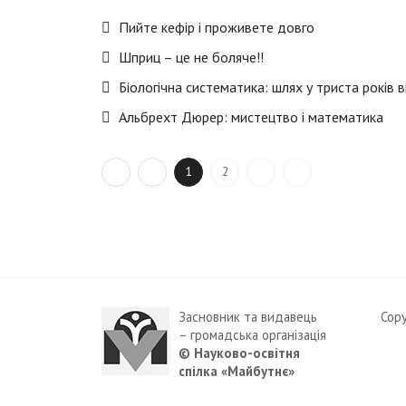
Пийте кефір і проживете довго
Шприц – це не боляче!!
Біологічна систематика: шлях у триста років 
Альбрехт Дюрер: мистецтво і математика
1
2
Засновник та видавець
Cop
– громадська організація
© Науково-освітня
спілка «Майбутнє»