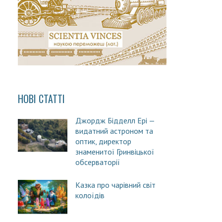
НОВІ СТАТТІ
Джордж Бідделл Ері —
видатний астроном та
оптик, директор
знаменитої Гринвіцької
обсерваторії
Казка про чарівний світ
колоїдів