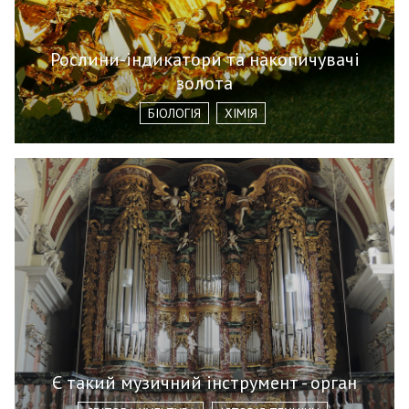
Рослини-індикатори та накопичувачі
золота
БІОЛОГІЯ
ХІМІЯ
Є такий музичний інструмент - орган