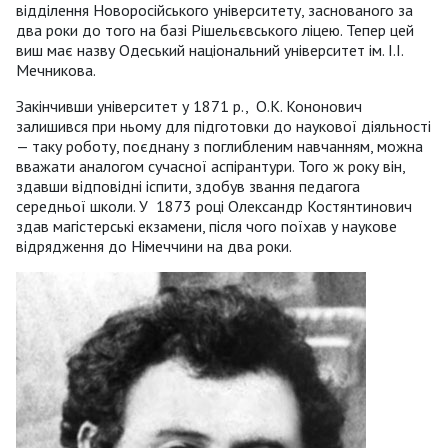
відділення Новоросійського університету, заснованого за
два роки до того на базі Рішельєвського ліцею. Тепер цей
виш має назву Одеський національний університет ім. І.І.
Мечникова.
Закінчивши університет у 1871 р., О.К. Кононович
залишився при ньому для підготовки до наукової діяльності
— таку роботу, поєднану з поглибленим навчанням, можна
вважати аналогом сучасної аспірантури. Того ж року він,
здавши відповідні іспити, здобув звання педагога
середньої школи. У 1873 році Олександр Костянтинович
здав магістерські екзамени, після чого поїхав у наукове
відрядження до Німеччини на два роки.