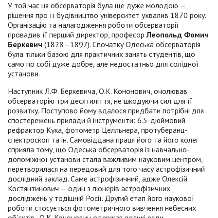
У той час ця обсерваторія була ще дуже молодою —
рішення про її будівництво університет ухвалив 1870 року.
Організацію та налагодження роботи обсерваторії
провадив її перший директор, професор
Леопольд Фомич
Беркевич
(1828—1897). Спочатку Одеська обсерваторія
була тільки базою для практичних занять студентів, що
само по собі дуже добре, але недостатньо для солідної
установи.
Наступник Л.Ф. Беркевича, О.К. Кононович, очолював
обсерваторію три десятиліття, не шкодуючи сил для її
розвитку. Поступово йому вдалося придбати потрібні для
спостережень прилади й інструменти: 6.5-дюймовий
рефрактор Кука, фотометр Целльнера, протуберанц-
спектроскоп та ін. Самовіддана праця його та його колег
сприяла тому, що Одеська обсерваторія із навчально-
допоміжної установи стала важливим науковим центром,
перетворилася на передовий для того часу астрофізичний
дослідний заклад. Саме астрофізичний, адже Олексій
Костянтинович — один з піонерів астрофізичних
досліджень у тодішній Росії. Другий етап його наукової
роботи стосується фотометричного вивчення небесних
об’єктів. О.К. Кононович одержав великі ряди