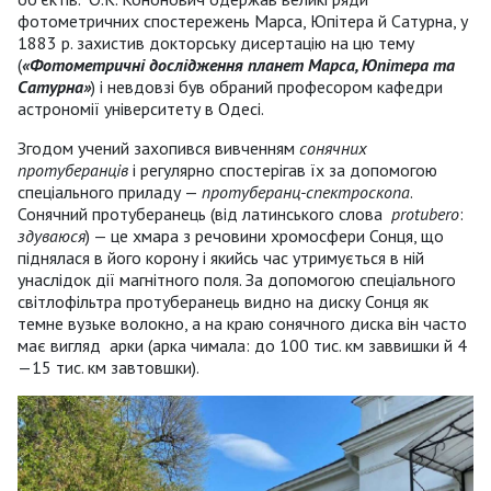
фотометричних спостережень Марса, Юпітера й Сатурна, у
1883 р. захистив докторську дисертацію на цю тему
(
«Фотометричні дослідження планет Марса, Юпітера та
Сатурна»
) і невдовзі був обраний професором кафедри
астрономії університету в Одесі.
Згодом учений захопився вивченням
сонячних
протуберанців
і регулярно спостерігав їх за допомогою
спеціального приладу —
протуберанц-спектроскопа
.
Сонячний протуберанець (від латинського слова
protubero
:
здуваюся
) — це хмара з речовини хромосфери Сонця, що
піднялася в його корону і якийсь час утримується в ній
унаслідок дії магнітного поля. За допомогою спеціального
світлофільтра протуберанець видно на диску Сонця як
темне вузьке волокно, а на краю сонячного диска він часто
має вигляд арки (арка чимала: до 100 тис. км заввишки й 4
—15 тис. км завтовшки).