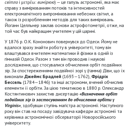
світло
і μετρέω:
вимірюю
) — це галузь астрономії, яка має
справу з вимірюванням потоків та інтенсивностей
електромагнітного випромінювання небесних світил, а
також із розробленням методів для таких вимірювань.
Йоганн Целльнер заклав основи астрофотометрії, отже, на
той час був найкращим учителем у цій царині.
У 1876 р. О.К. Кононович повернувся до Одеси. Йому не
вдалося зразу знайти роботу в університеті, тому він
влаштувався вчителем математики й фізики в одній із
гімназій Одеси. Разом з тим він проводив і наукові
дослідження, що стосувалися обчислення орбіт подвійних
зір. За спостереженнями подвійної зорі γ (гамма) Діви, що їх
виконали
Джеймс Брадлей
(1693—1762),
Фрідріх
Бессель
(1784—1846) та інші астрономи, вчений обчислив
елементи її орбіти. За цією тематикою в 1880 р. Олександр
Костянтинович захистив дисертацію
«Визначення орбіт
подвійних зір із застосуванням до обчислення орбіти γ
Virginis»
, здобувши ступінь магістра астрономії. Наступного
року він став на посаду завідувача кафедри астрономії та
керівника астрономічної обсерваторії Новоросійського
університету.