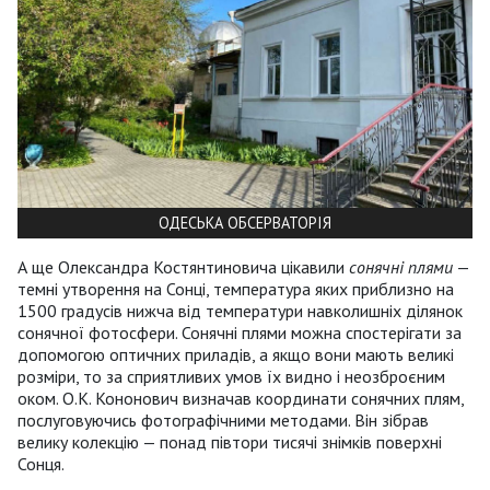
ОДЕСЬКА ОБСЕРВАТОРІЯ
А ще Олександра Костянтиновича цікавили
сонячні
плями
—
темні утворення на Сонці, температура яких приблизно на
1500 градусів нижча від температури навколишніх ділянок
сонячної фотосфери. Сонячні плями можна спостерігати за
допомогою оптичних приладів, а якщо вони мають великі
розміри, то за сприятливих умов їх видно і неозброєним
оком. О.К. Кононович визначав координати сонячних плям,
послуговуючись фотографічними методами. Він зібрав
велику колекцію — понад півтори тисячі знімків поверхні
Сонця.