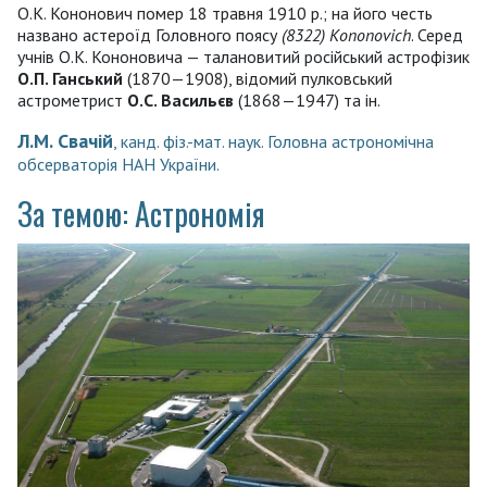
О.К. Кононович помер 18 травня 1910 р.; на його честь
названо астероїд Головного поясу
(8322) Kononovich
. Серед
учнів О.К. Кононовича — талановитий російський астрофізик
О.П. Ганський
(1870—1908), відомий пулковський
астрометрист
О.С. Васильєв
(1868—1947) та ін.
Л.М. Свачій
, канд. фіз.-мат. наук. Головна астрономічна
обсерваторія НАН України.
За темою: Астрономія