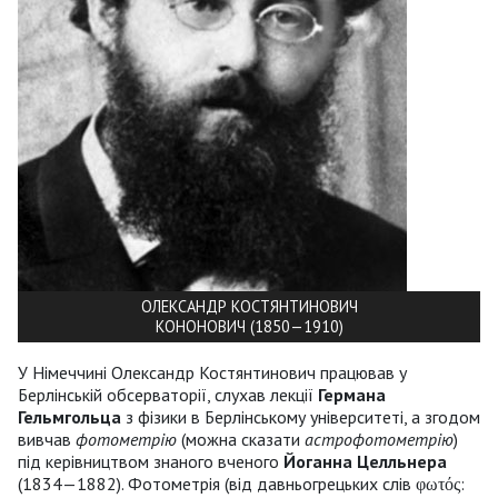
ОЛЕКСАНДР КОСТЯНТИНОВИЧ
КОНОНОВИЧ (1850—1910)
У Німеччині Олександр Костянтинович працював у
Берлінській обсерваторії, слухав лекції
Германа
Гельмгольца
з фізики в Берлінському університеті, а згодом
вивчав
фотометрію
(можна сказати
астрофотометрію
)
під керівництвом знаного вченого
Йоганна Целльнера
(1834—1882). Фотометрія (від давньогрецьких слів φωτός: