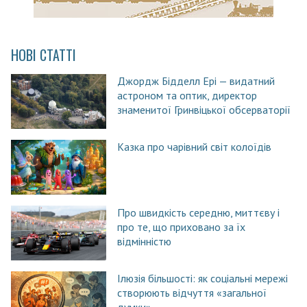
НОВІ СТАТТІ
Джордж Бідделл Ері — видатний
астроном та оптик, директор
знаменитої Гринвіцької обсерваторії
Казка про чарівний світ колоїдів
Про швидкість середню, миттєву і
про те, що приховано за їх
відмінністю
Ілюзія більшості: як соціальні мережі
створюють відчуття «загальної