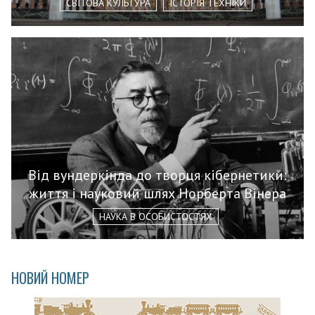
СВІТОВА КУЛЬТУРА
ІСТОРІЯ ТЕХНІКИ
Від вундеркінда до творця кібернетики:
життя і науковий шлях Норберта Вінера
НАУКА В ОСОБИСТОСТЯХ
НОВИЙ НОМЕР