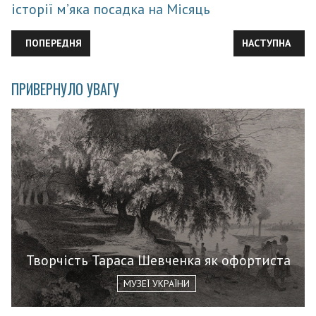
історії м’яка посадка на Місяць
ПОПЕРЕДНЯ СТАТТЯ: МАТЕМАТИКА: ІСТОРІЯ РОЗВИТКУ ПОНЯТ
НАСТУПНА СТАТ
ПОПЕРЕДНЯ
НАСТУПНА
ПРИВЕРНУЛО УВАГУ
Творчість Тараса Шевченка як офортиста
МУЗЕЇ УКРАЇНИ