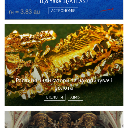
Що таке 3I/ATLAS?
АСТРОНОМІЯ
Рослини-індикатори та накопичувачі
золота
БІОЛОГІЯ
ХІМІЯ