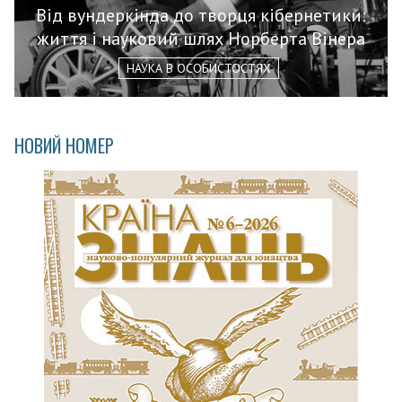
Від вундеркінда до творця кібернетики:
життя і науковий шлях Норберта Вінера
НАУКА В ОСОБИСТОСТЯХ
НОВИЙ НОМЕР