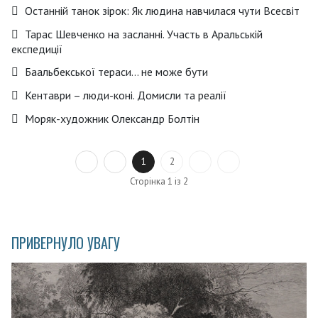
Останній танок зірок: Як людина навчилася чути Всесвіт
Тарас Шевченко на засланні. Участь в Аральській
експедиції
Баальбекської тераси… не може бути
Кентаври – люди-коні. Домисли та реалії
Моряк-художник Олександр Болтін
1
2
Сторінка 1 із 2
ПРИВЕРНУЛО УВАГУ