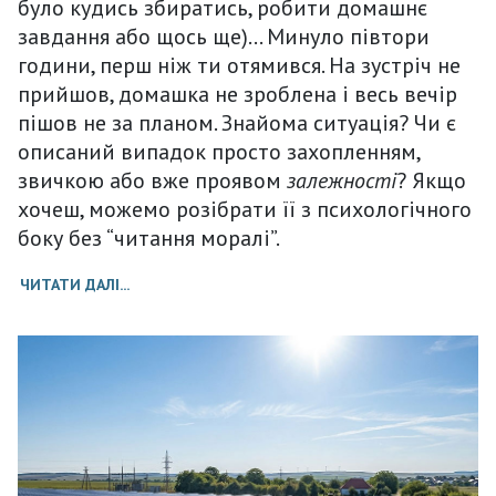
було кудись збиратись, робити домашнє
завдання або щось ще)… Минуло півтори
години, перш ніж ти отямився. На зустріч не
прийшов, домашка не зроблена і весь вечір
пішов не за планом. Знайома ситуація? Чи є
описаний випадок просто захопленням,
звичкою або вже проявом
залежності
? Якщо
хочеш, можемо розібрати її з психологічного
боку без “читання моралі”.
ЧИТАТИ ДАЛІ...