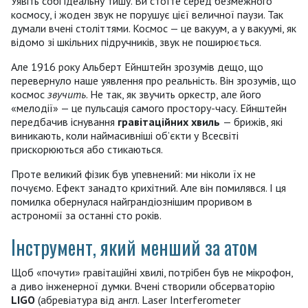
Уявіть собі ідеальну тишу. Ви стоїте серед безмежного
космосу, і жоден звук не порушує цієї величної паузи. Так
думали вчені століттями. Космос — це вакуум, а у вакуумі, як
відомо зі шкільних підручників, звук не поширюється.
Але 1916 року Альберт Ейнштейн зрозумів дещо, що
перевернуло наше уявлення про реальність. Він зрозумів, що
космос
звучить
. Не так, як звучить оркестр, але його
«мелодії» — це пульсація самого простору-часу. Ейнштейн
передбачив існування
гравітаційних хвиль
— брижів, які
виникають, коли наймасивніші об’єкти у Всесвіті
прискорюються або стикаються.
Проте великий фізик був упевнений: ми ніколи їх не
почуємо. Ефект занадто крихітний. Але він помилявся. І ця
помилка обернулася найграндіознішим проривом в
астрономії за останні сто років.
Інструмент, який менший за атом
Щоб «почути» гравітаційні хвилі, потрібен був не мікрофон,
а диво інженерної думки. Вчені створили обсерваторію
LIGO
(абревіатура від англ. Laser Interferometer