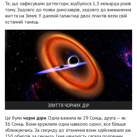
Те, що зафіксували детектори, відбулося 1,3 мільярда років
тому. Задовго до появи динозаврів, задовго до виникнення
життя на Землі. У далекій галактиці двоє гігантів вели свій
останній танець.
ЗЛИТТЯ ЧОРНИХ ДІР
Це були
чорні діри
. Одна важила як 29 Сонць, друга — як
36 Сонць. Вони кружляли одна навколо одної, все більше
зближуючись. За секунду до зіткнення вони здійснювали аж
250 обертів за секунду. Їхня швидкість сягала половини