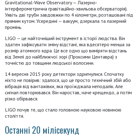
Gravitational-Wave Observatory — Лазерно-
інтерферометрична гравітаційно-хвильова обсерваторія).
Уявіть дві труби завдовжки по 4 кілометри, розташовані під
прямим кутом. Усередині — вакуум, дзеркала та лазерний
промінь.
LIGO — це найточніший інструмент в історії людства. Він
здатен зафіксувати зміну відстані, яка вдесятеро менша за
розмір атомного ядра. Це все одно що виміряти відстань
від Землі до найближчої зорі (Проксими Центавра) з
точністю до товщини людської волосини.
14 вересня 2015 року детектори здригнулися. Спочатку
ніхто не повірив: здалося, що це просто технічний збій або
вібрація від вантажівки, яка проїжджала неподалік. Але
сигнал повторювався. Він наростав, наче крещендо, а потім
різко обірвався.
LIGO почув те, що стало головною науковою новиною
століття.
Останні 20 мілісекунд