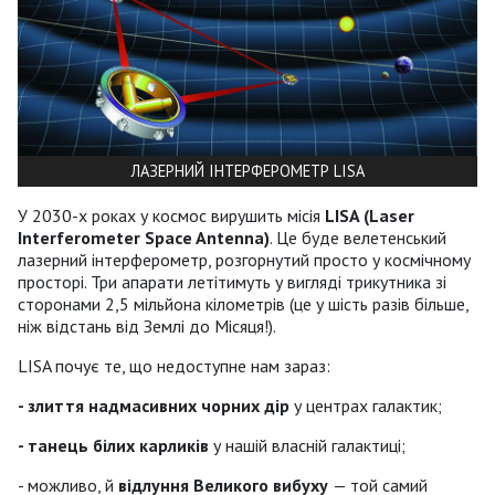
ЛАЗЕРНИЙ ІНТЕРФЕРОМЕТР LISA
У 2030-х роках у космос вирушить місія
LISA
(Laser
Interferometer Space Antenna)
. Це буде велетенський
лазерний інтерферометр, розгорнутий просто у космічному
просторі. Три апарати летітимуть у вигляді трикутника зі
сторонами 2,5 мільйона кілометрів (це у шість разів більше,
ніж відстань від Землі до Місяця!).
LISA почує те, що недоступне нам зараз:
- злиття надмасивних чорних дір
у центрах галактик;
- танець білих карликів
у нашій власній галактиці;
- можливо, й
відлуння Великого вибуху
— той самий