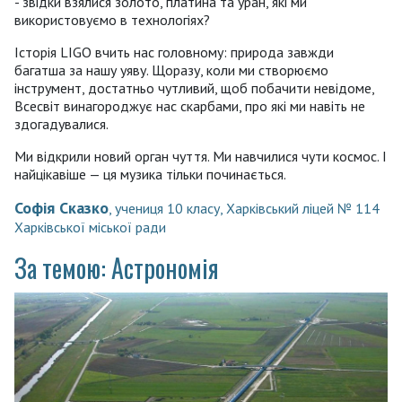
- звідки взялися золото, платина та уран, які ми
використовуємо в технологіях?
Історія LIGO вчить нас головному: природа завжди
багатша за нашу уяву. Щоразу, коли ми створюємо
інструмент, достатньо чутливий, щоб побачити невідоме,
Всесвіт винагороджує нас скарбами, про які ми навіть не
здогадувалися.
Ми відкрили новий орган чуття. Ми навчилися чути космос. І
найцікавіше — ця музика тільки починається.
Софія Сказко
, учениця 10 класу, Харківський ліцей № 114
Харківської міської ради
За темою: Астрономія