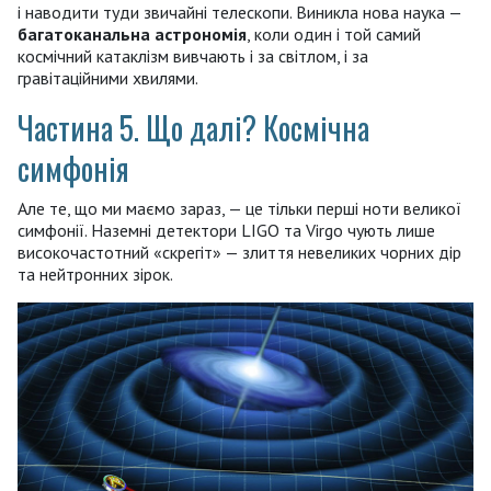
і наводити туди звичайні телескопи. Виникла нова наука —
багатоканальна астрономія
, коли один і той самий
космічний катаклізм вивчають і за світлом, і за
гравітаційними хвилями.
Частина 5. Що далі? Космічна
симфонія
Але те, що ми маємо зараз, — це тільки перші ноти великої
симфонії. Наземні детектори LIGO та Virgo чують лише
високочастотний «скрегіт» — злиття невеликих чорних дір
та нейтронних зірок.