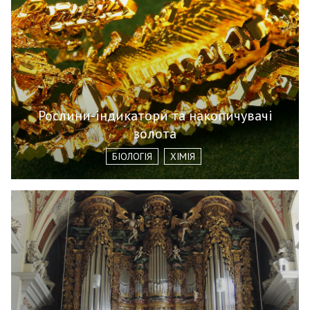
Рослини-індикатори та накопичувачі
золота
БІОЛОГІЯ
ХІМІЯ