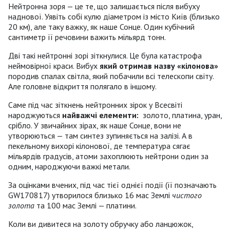
Нейтронна зоря — це те, що залишається після вибуху
наднової. Уявіть собі кулю діаметром із місто Київ (близько
20 км), але таку важку, як наше Сонце. Один кубічний
сантиметр її речовини важить мільярд тонн.
Дві такі нейтронні зорі зіткнулися. Це була катастрофа
неймовірної краси. Вибух
який отримав назву
«кілонова»
породив спалах світла, який побачили всі телескопи світу.
Але головне відкриття полягало в іншому.
Саме під час зіткнень нейтронних зірок у Всесвіті
народжуються
найважчі елементи
:
золото, платина, уран,
срібло. У звичайних зірах, як наше Сонце, вони не
утворюються — там синтез зупиняється на залізі. А в
пекельному вихорі кілонової, де температура сягає
мільярдів градусів, атоми захоплюють нейтрони один за
одним, народжуючи важкі метали.
За оцінками вчених, під час тієї однієї події (її позначають
GW170817) утворилося близько 16 мас Землі
чистого
золота
та 100 мас Землі — платини.
Коли ви дивитеся на золоту обручку або ланцюжок,