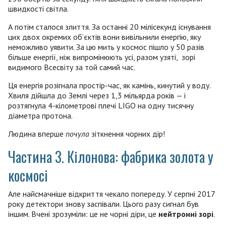
швидкості світла.
А потім сталося злиття. За останні 20 мілісекунд існування
цих двох окремих об’єктів вони вивільнили енергію, яку
неможливо уявити. За цю мить у космос пішло у 50 разів
більше енергії, ніж випромінюють усі, разом узяті, зорі
видимого Всесвіту за той самий час.
Ця енергія розігнала простір-час, як камінь, кинутий у воду.
Хвиля дійшла до Землі через 1,3 мільярда років — і
розтягнула 4-кілометрові плечі LIGO на одну тисячну
діаметра протона.
Людина вперше
почула
зіткнення чорних дір!
Частина 3. Кілонова: фабрика золота у
космосі
Але найсмачніше відкриття чекало попереду. У серпні 2017
року детектори знову заспівали. Цього разу сигнал був
іншим. Вчені зрозуміли: це не чорні діри, це
нейтронні зорі
.