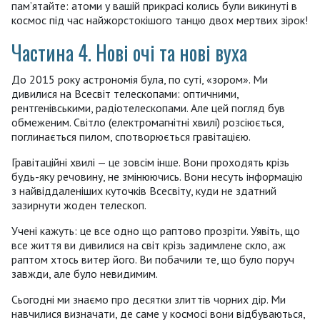
пам’ятайте: атоми у вашій прикрасі колись були викинуті в
космос під час найжорстокішого танцю двох мертвих зірок!
Частина 4. Нові очі та нові вуха
До 2015 року астрономія була, по суті, «зором». Ми
дивилися на Всесвіт телескопами: оптичними,
рентгенівськими, радіотелескопами. Але цей погляд був
обмеженим. Світло (електромагнітні хвилі) розсіюється,
поглинається пилом, спотворюється гравітацією.
Гравітаційні хвилі — це зовсім інше. Вони проходять крізь
будь-яку речовину, не змінюючись. Вони несуть інформацію
з найвіддаленіших куточків Всесвіту, куди не здатний
зазирнути жоден телескоп.
Учені кажуть: це все одно що раптово прозріти. Уявіть, що
все життя ви дивилися на світ крізь задимлене скло, аж
раптом хтось витер його. Ви побачили те, що було поруч
завжди, але було невидимим.
Сьогодні ми знаємо про десятки злиттів чорних дір. Ми
навчилися визначати, де саме у космосі вони відбуваються,