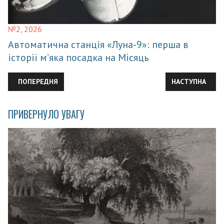
№2, 2026
Автоматична станція «Луна-9»: перша в
історії м’яка посадка на Місяць
ПОПЕРЕДНЯ СТАТТЯ: ВЧЕНИЙ НА ТРОНІ
НАСТУПНА СТАТ
ПОПЕРЕДНЯ
НАСТУПНА
ПРИВЕРНУЛО УВАГУ