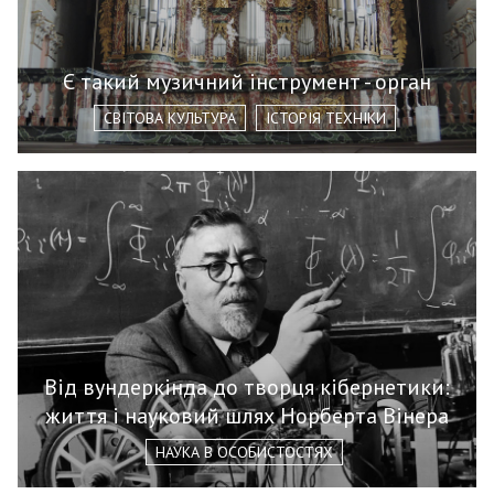
Є такий музичний інструмент - орган
СВІТОВА КУЛЬТУРА
ІСТОРІЯ ТЕХНІКИ
Від вундеркінда до творця кібернетики:
життя і науковий шлях Норберта Вінера
НАУКА В ОСОБИСТОСТЯХ