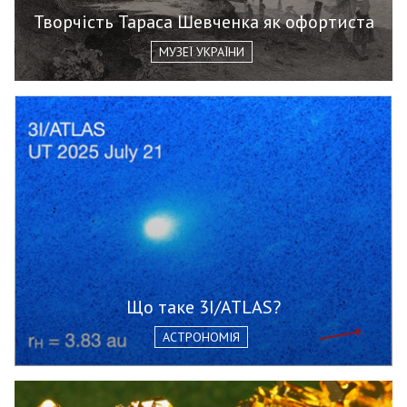
Творчість Тараса Шевченка як офортиста
МУЗЕЇ УКРАЇНИ
Що таке 3I/ATLAS?
АСТРОНОМІЯ