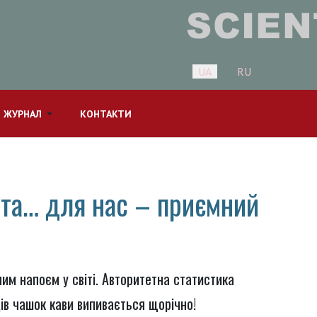
Оберіть свою мову
UA
RU
 ЖУРНАЛ
КОНТАКТИ
ута… для нас – приємний
им напоєм у світі. Авторитетна статистика
ів чашок кави випивається щорічно!