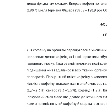
дещо гіркуватим смаком. Вперше кофеїн поталани
(1897) Еміля Германа Фішера (1852–1919 рр). О
Дія кофеїну на організм перевірялася в численни
невеликих дозах кофеїн, як і інші наркотики, зб
головного мозку. Така реакція викликає поліпшен
підвищення життєдіяльності всіх тканин організ
препаратів. Процентний вміст кофеїну в кавових 
кількість кофеїну знаходиться в знайомих сорта
(1,7–2,3%), сантос (1,3–1,5%), ходейд (1,2%). В
гіркуватий смак мало що додає до істинного см
кави з наявністю в ній кофеїну й скаржаться, що