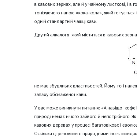
в кавових зернах, але й у чайному листкові, і в 
тонізуючого напою «кока-кола», який готується із
одній стандартній чашці кави.
Другий алкалоїд, який міститься в кавових зернах
не має збудливих властивостей. Йому то і нале
запаху обсмаженої кави.
У вас може виникнути питання: «А навіщо кофеїн
природі немає нічого зайвого й непотрібного. Як
кавових деревах у процесі багатовікової еволюці
Оскільки ці речовини є природними інсектицидам