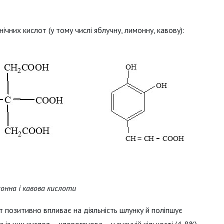
ічних кислот (у тому числі яблучну, лимонну, кавову):
онна і кавова кислоти
от позитивно впливає на діяльність шлунку й поліпшує
 із цих кислот – хлорогенова – у значній кількості (4-8%)