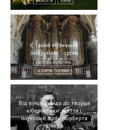
БІОЛОГІЯ
ХІМІЯ
Є такий музичний
інструмент - орган
СВІТОВА КУЛЬТУРА
ІСТОРІЯ ТЕХНІКИ
Від вундеркінда до творця
кібернетики: життя і
науковий шлях Норберта
Вінера