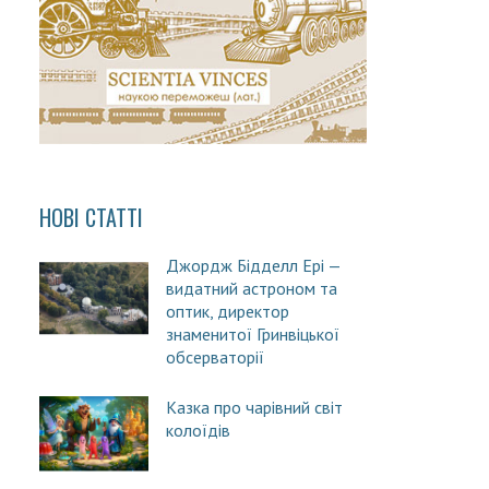
НОВІ СТАТТІ
Джордж Бідделл Ері —
видатний астроном та
оптик, директор
знаменитої Гринвіцької
обсерваторії
Казка про чарівний світ
колоїдів