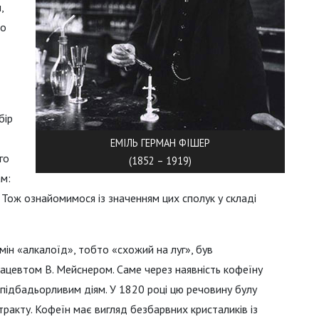
,
то
бір
ЕМІЛЬ ГЕРМАН ФІШЕР
го
(1852 – 1919)
ам:
ді. Тож ознайомимося із значенням цих сполук у складі
рмін «алкалоїд», тобто «схожий на луг», був
ацевтом В. Мейснером. Саме через наявність кофеїну
 підбадьорливим діям. У 1820 році цю речовину булу
тракту. Кофеїн має вигляд безбарвних кристаликів із