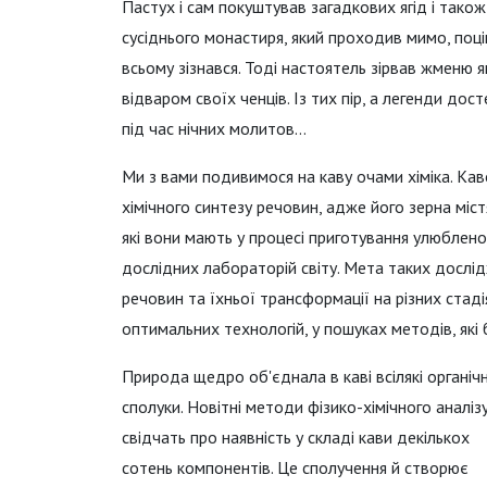
Пастух і сам покуштував загадкових ягід і тако
сусіднього монастиря, який проходив мимо, поц
всьому зізнався. Тоді настоятель зірвав жменю я
відваром своїх ченців. Із тих пір, а легенди до
під час нічних молитов…
Ми з вами подивимося на каву очами хіміка. Ка
хімічного синтезу речовин, адже його зерна містя
які вони мають у процесі приготування улюблен
дослідних лабораторій світу. Мета таких дослідж
речовин та їхньої трансформації на різних стад
оптимальних технологій, у пошуках методів, які
Природа щедро об'єднала в каві всілякі органічн
сполуки. Новітні методи фізико-хімічного аналіз
свідчать про наявність у складі кави декількох
сотень компонентів. Це сполучення й створює