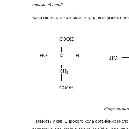
приємний напій
).
Кава містить також більше тридцяти різних орган
Яблучна, лим
Наявність у каві широкого кола органічних кисл
травлення. Але, сама складна й найбільш важлива