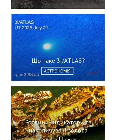
Що таке 3I/ATLAS?
АСТРОНОМІЯ
Рослини-індикатори та
накопичувачі золота