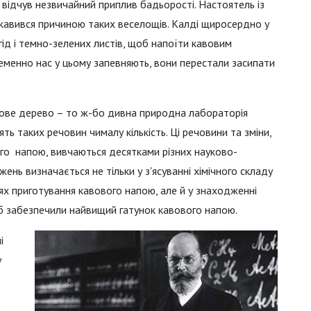
ж відчув незвичайний приплив бадьорості. Настоятель із
ікавився причиною таких веселощів. Калді щиросердно у
гід і темно-зелених листів, щоб напоїти кавовим
стеменно нас у цьому запевняють, вони перестали засипати
вове дерево – то ж-бо дивна природна лабораторія
ть таких речовин чималу кількість. Ці речовини та зміни,
ого напою, вивчаються десятками різних науково-
ень визначається не тільки у з'ясуванні хімічного складу
іях приготування кавового напою, але й у знаходженні
 б забезпечили найвищий гатунок кавового напою.
і
у