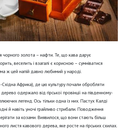
ля чорного золота – нафти. Те, що кава дарує
рить, веселить і взагалі є корисною – сумніватися
ма ж цей напій давно любимий у народі.
о-Східна Африка), де цю культуру почали обробляти
 дерево одержало від гірської провінції на південному-
плюючих легенд. Ось тільки одна із них. Пастух Калді
івдні й навіть уночі грайливо стрибали. Поводження
терігати за козами. Виявилося, що вони стають більш
еного листя кавового дерева, яке росте на гірських схилах.