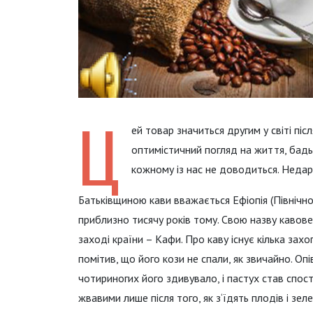
Ц
ей товар значиться другим у світі піс
оптимістичний погляд на життя, бадьо
кожному із нас не доводиться. Недар
Батьківщиною кави вважається Ефіопія (Північн
приблизно тисячу років тому. Свою назву кавове
заході країни – Кафи. Про каву існує кілька захо
помітив, що його кози не спали, як звичайно. Оп
чотириногих його здивувало, і пастух став спос
жвавими лише після того, як з‘їдять плодів і зел