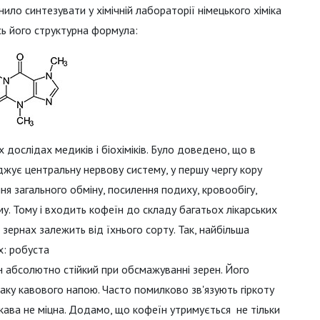
ло синтезувати у хімічній лабораторії німецького хіміка
сь його структурна формула:
х дослідах медиків і біохіміків. Було доведено, що в
уджує центральну нервову систему, у першу чергу кору
ня загального обміну, посилення подиху, кровообігу,
му. Тому і входить кофеїн до складу багатьох лікарських
зернах залежить від їхнього сорту. Так, найбільша
х: робуста
ін абсолютно стійкий при обсмажуванні зерен. Його
аку кавового напою. Часто помилково зв'язують гіркоту
 кава не міцна. Додамо, що кофеїн утримується не тільки