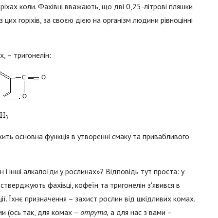
горіхах коли. Фахівці вважають, що дві 0,25-літрові пляшки
 цих горіхів, за своєю дією на організм людини рівноцінні
, – тригонелін:
жить основна функція в утворенні смаку та привабливого
 і інші алкалоїди у рослинах»? Відповідь тут проста: у
 стверджують фахівці, кофеїн та тригонелін з'явився в
ї. Їхнє призначення – захист рослин від шкідливих комах.
и (ось так, для комах –
отрута,
а для нас з вами –