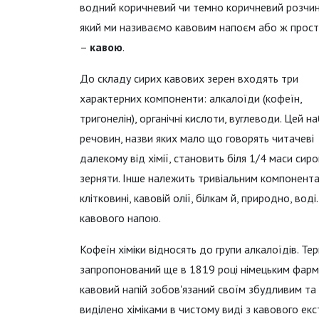
водний коричневий чи темно коричневий розчин
який ми називаємо кавовим напоєм або ж прос
–
кавою
.
До складу сирих кавових зерен входять три
характерних компоненти: алкалоїди (кофеїн,
тригонелін), органічні кислоти, вуглеводи. Цей на
речовин, назви яких мало що говорять читачеві
далекому від хімії, становить біля 1/4 маси сиро
зерняти. Інше належить тривіальним компонент
клітковині, кавовій олії, білкам й, природно, во
кавового напою.
Кофеїн хіміки відносять до групи алкалоїдів. Те
запропонований ще в 1819 році німецьким фарм
кавовий напій зобов'язаний своїм збудливим та
виділено хіміками в чистому виді з кавового екс