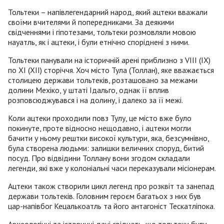
Тольтеки – напівлегендарний народ, який ацтеки вважали
своїми вчителями й попередниками. За деякими
свідченнями і гіпотезами, тольтеки розмовляли мовою
науатль, як і ацтеки, і були етнічно споріднені з ними.
Тольтеки панували на історичній арені приблизно з VIII (IX)
по XI (XII) сторіччя. Хоч місто Тула (Толлан), яке вважається
столицею держави тольтеків, розташовано за межами
долини Мехіко, у штаті Ідальго, однак її вплив
розповсюджувався і на долину, і далеко за її межі.
Коли ацтеки проходили повз Тулу, це місто вже було
покинуте, проте відносно нещодавно, і ацтеки могли
бачити у ньому рештки високої культури, яка, безсумнівно,
була створена людьми: залишки величних споруд, битий
посуд. Про відвідини Толлану вони згодом складали
легенди, які вже у колоніальні часи переказували місіонерам.
Ацтеки також створили цикл легенд про розквіт та занепад
держави тольтеків. Головним героєм багатьох з них був
цар-напівбог Кецалькоатль та його антагоніст Тескатліпока.