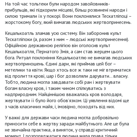
На той час тольтеки були народом завойовників-
прибульців, які підкорили місцеві, більш розвинені народи і
силою тримали їх у покорі. Вони поклонялися Тескатліпоці –
жорстокому богу, який вимагав людських жертвопринесень.
Кецалькоатль зламав усю систему. Він заборонив культ
Тескатліпоки (а, разом з ним – людські жертвопринесення).
Офіційною державною релігією він оголосив культ
Кецалькоатля, Пернатого Змія, а сам став жерцем цього
бога. Ритуал поклоніння Кецалькоатлю не вимагав людських
жертвоприношень. Єдині дари, які приймав цей бог –
метелики та квіти. Якщо хтось все ж таки не міг втриматися
від пролиття крові, цар і бог дозволяли дарувати... власну.
Тобто, людина могла завдавати собі ран і жертвувати
богам власну кров, і таким чином спілкуватись з
надприродним. Найціннішою вважалась кров володаря,
жертвувати її було його обов’язком. Ці уявлення відомі ще
з часів класичних майя, і, імовірно, походять від них.
У важкі для держави часи людина могла добровільно
приносити себе в жертву заради майбутнього. Але це була
не звичайна практика, а виняток, у справді критичний
момент. І розпоряджатися людина мала права тільки