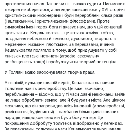
протилежних начал. Так це чи ні – важко судити. Письмових
джерел не збереглося, а легенди записані вже у XVI сторіччі
християнськими місіонерами і були перероблені кілька разів
(і ацтекськими, і християнськими філософами). Проте
символізм імені героя-бога підказує нам, що у цій концепції
щось таки є. Кецаль-коатль – це «птах»-«змія», тобто,
поєднання небесного й земного, духовного, творчого з
мерзенним, низьким, плотським. За переказами, вчення
Кецалькоатля полягало в тому, щоб придушувати у собі
«низькі» плотські інстинкти (агресію, сексуальну
розбещеність тощо) і пробуджувати творчий потенціал.
У Толлані всяко заохочувалася творча праця.
У пізнішій, вульгаризованій версії, Кецалькоатль навчав
тольтеків навіть землеробству. Це вже, звичайно,
перебільшення – відомо, що у ті часи давні мексиканці вміли
не лише обробляти землю, але й будувати міста. Але цілком
можливо, що він запровадив якісь інновації (у землеробстві,
ремісництві, будівництві) – надбання більш цивілізованих
народів, нащадком яких він був з боку матері. Це
покращення добробуту тольтеків відображено у легендах.
За переказами, тольтеки у часи Кецалькоатля вирощували