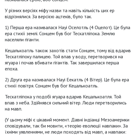
У різних версіях міфу назви та навіть кількість цих ер
відрізнялися. За версією ацтеків, було так.
1) Перша ера називалася Науі Оселотль (4 Оцелот). Це була
ера стихії землі. Сонцем був бог Тескатліпока. Землю
населяли гіганти.
Кецалькоатль також захотів стати Сонцем, тому від вдарив
Тескатліпоку палицею. Той впав у воду, перетворився на
ягуара і почав вбивати гігантів. Так завершилася перша
епоха.
2) Друга ера називалася Науі Еекатль (4 Вітер). Це була ера
стихії повітря. Сонцем був бог Кецалькоатль.
Тескатліпока у подобі ягуара вдарив Кецалькоатля. Той
впав з неба. Здійнявся сильний вітер. Люди перетворились
на мавп.
(У цьому міфі є цікавий момент. Давні індіанці Мезоамерики
сповідували, так би мовити, «теорію еволюції навпаки». За
їхніми уявленнями, не люди походять від мавп, а навпаки: