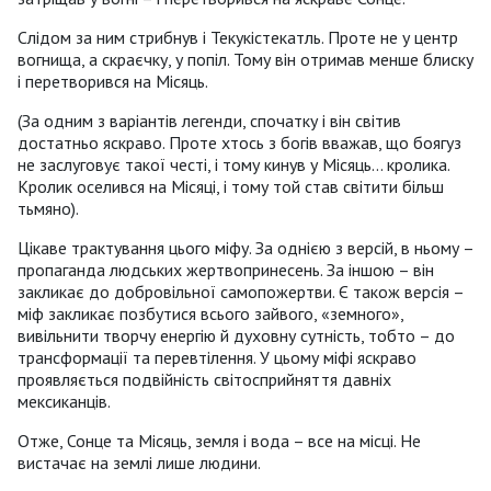
Слідом за ним стрибнув і Текукістекатль. Проте не у центр
вогнища, а скраєчку, у попіл. Тому він отримав менше блиску
і перетворився на Місяць.
(За одним з варіантів легенди, спочатку і він світив
достатньо яскраво. Проте хтось з богів вважав, що боягуз
не заслуговує такої честі, і тому кинув у Місяць... кролика.
Кролик оселився на Місяці, і тому той став світити більш
тьмяно).
Цікаве трактування цього міфу. За однією з версій, в ньому –
пропаганда людських жертвопринесень. За іншою – він
закликає до добровільної самопожертви. Є також версія –
міф закликає позбутися всього зайвого, «земного»,
вивільнити творчу енергію й духовну сутність, тобто – до
трансформації та перевтілення. У цьому міфі яскраво
проявляється подвійність світосприйняття давніх
мексиканців.
Отже, Сонце та Місяць, земля і вода – все на місці. Не
вистачає на землі лише людини.