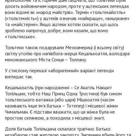
Археологічні та історичні дані свідчать, що тольтеки були
досить войовничим народом, проте у ацтекських легендах
вони відомі як «народ майстрів». Термін «тольтекайотль»
(«тольтекність») у ацтеків означав «найкраще», «вишукане»
та «майстерне». Якщо ацтеки хотіли сказати, що щось
зроблено напрочуд добре, вони казали, що воно
«тольтекське».
Тольтеки також подарували Мезоамериці (і всьому світу)
світлу утопію про напівбога-жерця Кецалькоатля, володаря
мексиканського Міста Сонця – Толлану.
У стислому переказі «аборигенний» варіант легенди
виглядає так.
Кецалькоатль (при народженні – Се Акатль Накшит
Топільцин, тобто Наш Принц Одна Тростина) був сином
тольтекського ватажка (або царя) Мішкоатля (часом
називають інше ім’я батька – Тотепеу) і місцевої жінки
Чимальман. Є підстави вважати, що ця жінка була не
простою селянкою, а походила з місцевої знаті.
Доля батьків Топільцина склалася трагічно. Батько
незабаром став жертвою заколоту. Змовники вбили його та