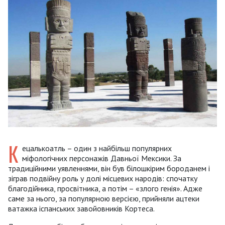
К
ецалькоатль – один з найбільш популярних
міфологічних персонажів Давньої Мексики. За
традиційними уявленнями, він був білошкірим бороданем і
зіграв подвійну роль у долі місцевих народів: спочатку
благодійника, просвітника, а потім – «злого генія». Адже
саме за нього, за популярною версією, прийняли ацтеки
ватажка іспанських завойовників Кортеса.