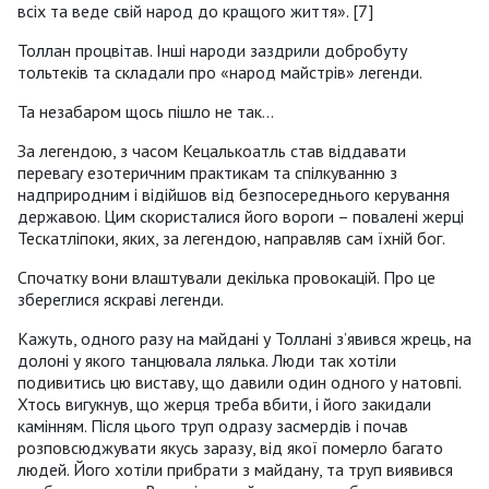
всіх та веде свій народ до кращого життя». [7]
Толлан процвітав. Інші народи заздрили добробуту
тольтеків та складали про «народ майстрів» легенди.
Та незабаром щось пішло не так...
За легендою, з часом Кецалькоатль став віддавати
перевагу езотеричним практикам та спілкуванню з
надприродним і відійшов від безпосереднього керування
державою. Цим скористалися його вороги – повалені жерці
Тескатліпоки, яких, за легендою, направляв сам їхній бог.
Спочатку вони влаштували декілька провокацій. Про це
збереглися яскраві легенди.
Кажуть, одного разу на майдані у Толлані з’явився жрець, на
долоні у якого танцювала лялька. Люди так хотіли
подивитись цю виставу, що давили один одного у натовпі.
Хтось вигукнув, що жерця треба вбити, і його закидали
камінням. Після цього труп одразу засмердів і почав
розповсюджувати якусь заразу, від якої померло багато
людей. Його хотіли прибрати з майдану, та труп виявився