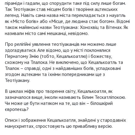
піраміди і гадали, що спорудити таке під силу лише богам.
Так Теотіуакан став місцем богів і творіння ацтекських
легенд. Навіть сама назва міста перекладається з науатль
як «Місто богів» або «Місце, де людина стає богом». Відомі
також майянські назви Теотіуакана: Хонохвіц та Вітенах. Як
називали місто самі мешканці, невідомо.
Про релігійні уявлення теотіуаканців ми можемо лише
здогадуватися. Але відомо, що у місті поклонялися
Пернатому Змію (тобто, Кецалькоатлю) і божеству,
схожому на Тлалока. Не виключено, що Кецалькоатль та
Тлалок – справді, одні з найдавніших богів, успадковані
згодом ацтеками та їхніми попередниками ще з
Теотіуакану.
В циклах міфів про творення світу, Кецалькоатля, як
зазначалося вище, інколи називають Білим Тескатліпокою.
Чи може це бути натяком на те, що він – білошкірий
європеєць?
Описи і зображення Кецалькоатля, знайдені у стародавніх
манускриптах, спростовують цю привабливу версію.