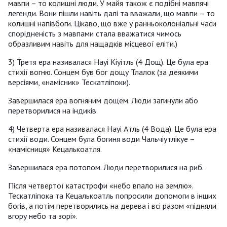
мавпи – то колишні люди. У майя також є подібні мавпячі
легенди. Вони пішли навіть далі та вважали, що мавпи – то
колишні напівбоги. Цікаво, що вже у ранньоколоніальні часи
спорідненість з мавпами стала вважатися чимось
образливим навіть для нащадків місцевої еліти.)
3) Третя ера називалася Науі Кіуітль (4 Дощ). Це була ера
стихії вогню. Сонцем був бог дощу Тлалок (за деякими
версіями, «намісник» Тескатліпоки).
Завершилася ера вогняним дощем. Люди загинули або
перетворилися на індиків.
4) Четверта ера називалася Науі Атль (4 Вода). Це була ера
стихії води. Сонцем була богиня води Чальчіутлікуе –
«намісниця» Кецалькоатля.
Завершилася ера потопом. Люди перетворилися на риб.
Після четвертої катастрофи «небо впало на землю».
Тескатліпока та Кецалькоатль попросили допомоги в інших
богів, а потім перетворились на дерева і всі разом «підняли
вгору небо та зорі».