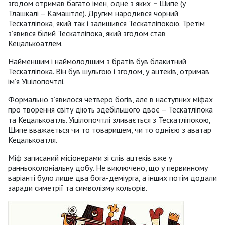
згодом отримав багато імен, одне з яких
–
Шипе (у
Тлашкалі – Камаштле). Другим народився чорний
Тескатліпока, який так і залишився Тескатліпокою. Третім
з’явився білий Тескатліпока, який згодом став
Кецалькоатлем.
Найменшим і наймолодшим з братів був блакитний
Тескатліпока. Він був шульгою і згодом, у ацтеків, отримав
ім’я Уіцілопочтлі.
Формально з’явилося четверо богів, але в наступних міфах
про творення світу діють здебільшого двоє – Тескатліпока
та Кецалькоатль. Уіцілопочтлі зливається з Тескатліпокою,
Шипе вважається чи то товаришем, чи то однією з аватар
Кецалькоатля.
Міф записаний місіонерами зі слів ацтеків вже у
ранньоколоніальну добу. Не виключено, що у первинному
варіанті було лише два бога-деміурга, а інших потім додали
заради симетрії та символізму кольорів.