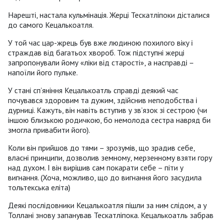
Нарешті, настала кульмінація. Жерці Тескатліпоки дісталися
до самого Кецалькоатля.
У той час цар-жрець був вже людиною похилого віку і
страждав від багатьох хвороб. Тож підступні жерці
запропонували йому «ліки від старості», а насправді –
напоїли його пульке.
У стані сп’яніння Кецалькоатль справді деякий час
почувався здоровим та дужим, здійснив неподобства і
дурниці. Кажуть, він навіть вступив у зв’язок зі сестрою (чи
іншою близькою родичкою, бо немолода сестра навряд би
змогла привабити його).
Коли він прийшов до тями – зрозумів, що зрадив себе,
власні принципи, дозволив земному, мерзенному взяти гору
над духом. І він вирішив сам покарати себе – піти у
вигнання. (Хоча, можливо, що до вигнання його засудила
тольтекська еліта)
Деякі послідовники Кецалькоатля пішли за ним слідом, а у
Толлані знову запанував Тескатліпока. Кецалькоатль забрав