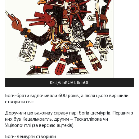
КЕЦАЛЬКОАТЛЬ БОГ
Боги-брати відпочивали 600 років, а після цього вирішили
створити світ.
Доручили цю важливу справу парі богів-деміургів. Першим з
них був Кецалькоатль, другим – Тескатліпока чи
Уіцілопочтлі (за версією ацтеків).
Боги-деміурги створили