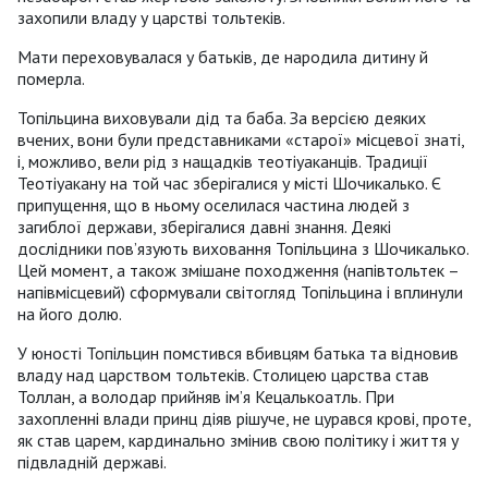
захопили владу у царстві тольтеків.
Мати переховувалася у батьків, де народила дитину й
померла.
Топільцина виховували дід та баба. За версією деяких
вчених, вони були представниками «старої» місцевої знаті,
і, можливо, вели рід з нащадків теотіуаканців. Традиції
Теотіуакану на той час зберігалися у місті Шочикалько. Є
припущення, що в ньому оселилася частина людей з
загиблої держави, зберігалися давні знання. Деякі
дослідники пов’язують виховання Топільцина з Шочикалько.
Цей момент, а також змішане походження (напівтольтек –
напівмісцевий) сформували світогляд Топільцина і вплинули
на його долю.
У юності Топільцин помстився вбивцям батька та відновив
владу над царством тольтеків. Столицею царства став
Толлан, а володар прийняв ім’я Кецалькоатль. При
захопленні влади принц діяв рішуче, не цурався крові, проте,
як став царем, кардинально змінив свою політику і життя у
підвладній державі.