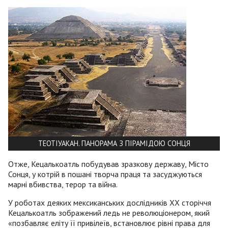
ТЕОТІУАКАН. ПАНОРАМА З ПІРАМІДОЮ СОНЦЯ
Отже, Кецалькоатль побудував зразкову державу, Місто
Сонця, у котрій в пошані творча праця та засуджуються
марні вбивства, терор та війна.
У роботах деяких мексиканських дослідників ХХ сторіччя
Кецалькоатль зображений ледь не революціонером, який
«позбавляє еліту її привілеїв, встановлює рівні права для