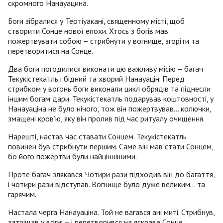
скромного Нанауацина.
Боги зібралися у Теотіуакані, священному місті, щоб
створити Сонце нової епохи. Хтось з богів мав
пожертвувати собою – стрибнути у вогнище, згоріти та
перетворитися на Сонце.
Два боги погодилися виконати цю важливу місію – багач
Текукістекатль і бідний та хворий Нанауацін. Перед
стрибком у вогонь боги виконали цикл обрядів та піднесли
іншим богам дари. Текукістекатль подарував коштовності, у
Нанауаціна не було нічого, тож він пожертвував... колючки,
змащені кров’ю, яку він пролив під час ритуалу очищення.
Нарешті, настав час ставати Сонцем. Текукістекатль
повинен був стрибнути першим. Саме він мав стати Сонцем,
бо його пожертви були найціннішими.
Проте багач злякався. Чотири рази підходив він до багаття,
і чотири рази відступав. Вогнище було дуже великим... та
гарячим.
Настала черга Нанауаціна. Той не вагався ані миті. Стрибнув,
затріщав у вогні – і перетворився на яскраве Сонце.