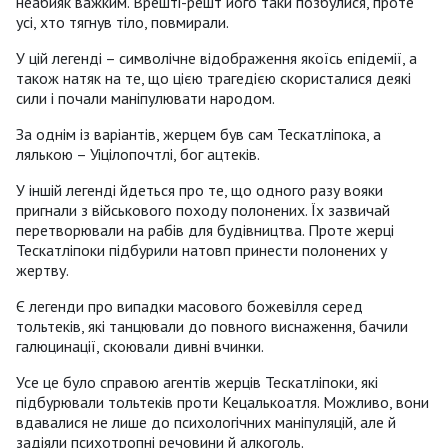
неабияк важким. Врешті-решт його таки позбулися, проте
усі, хто тягнув тіло, повмирали.
У цій легенді – символічне відображення якоїсь епідемії, а
також натяк на те, що цією трагедією скористалися деякі
сили і почали маніпулювати народом.
За однім із варіантів, жерцем був сам Тескатліпока, а
лялькою – Уіцілопочтлі, бог ацтеків.
У іншій легенді йдеться про те, що одного разу вояки
пригнали з військового походу полонених. Їх зазвичай
перетворювали на рабів для будівництва. Проте жерці
Тескатліпоки підбурили натовп принести полонених у
жертву.
Є легенди про випадки масового божевілля серед
тольтеків, які танцювали до повного виснаження, бачили
галюцинації, скоювали дивні вчинки.
Усе це було справою агентів жерців Тескатліпоки, які
підбурювали тольтеків проти Кецалькоатля. Можливо, вони
вдавалися не лише до психологічних маніпуляцій, але й
задіяли психотропні речовини й алкоголь.