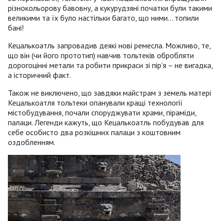
різнокольорову бавовну, а кукурудзяні початки були такими
великими та їх було настільки багато, що ними... топили
бані!
Кецалькоатль запровадив деякі нові ремесла. Можливо, те,
що він (чи його прототип) навчив тольтеків обробляти
дорогоцінні метали та робити прикраси зі пір’я – не вигадка,
а історичний факт.
Також не виключено, що завдяки майстрам з земель матері
Кецалькоатля тольтеки опанували кращі технології
містобудування, почали споруджувати храми, піраміди,
палаци. Легенди кажуть, що Кецалькоатль побудував для
себе особисто два розкішних палаци з коштовним
оздобленням.