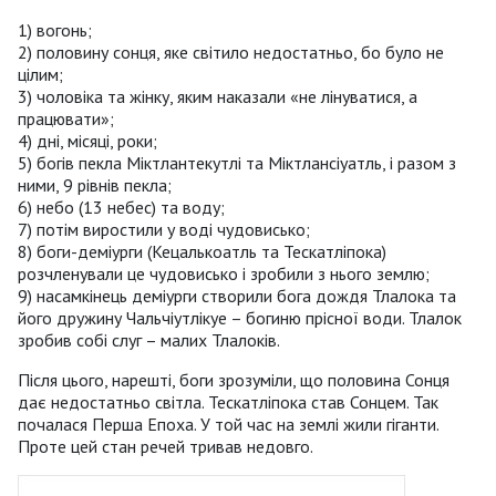
1) вогонь;
2) половину сонця, яке світило недостатньо, бо було не
цілим;
3) чоловіка та жінку, яким наказали «не лінуватися, а
працювати»;
4) дні, місяці, роки;
5) богів пекла Міктлантекутлі та Міктлансіуатль, і разом з
ними, 9 рівнів пекла;
6) небо (13 небес) та воду;
7) потім виростили у воді чудовисько;
8) боги-деміурги (Кецалькоатль та Тескатліпока)
розчленували це чудовисько і зробили з нього землю;
9) насамкінець деміурги створили бога дождя Тлалока та
його дружину Чальчіутлікуе – богиню прісної води. Тлалок
зробив собі слуг – малих Тлалоків.
Після цього, нарешті, боги зрозуміли, що половина Сонця
дає недостатньо світла. Тескатліпока став Сонцем. Так
почалася Перша Епоха. У той час на землі жили гіганти.
Проте цей стан речей тривав недовго.