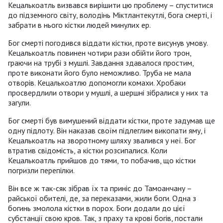
Кецалькоатль визвався вирішити цю проблему – спуститися
до підземного світу, володінь Міктлантекутлі, бога смерті, і
забрати в нього кістки людей минулих ер.
Бог смерті погодився віддати кістки, проте висунув умову.
Кецалькоатль повинен чотири рази обійти його трон,
граючи на трубі з мушлі. Завдання здавалося простим,
проте виконати його було неможливо. Труба не мала
отворів. Кецалькоатлю допомогли комахи. Хробаки
просвердлили отвори у мушлі, а шершні зібралися у них та
загули.
Бог смерті був вимушений віддати кістки, проте задумав ще
одну підлоту. Він наказав своїм підлеглим викопати яму, і
Кецалькоатль на зворотному шляху звалився у неї. Бог
втратив свідомість, а кістки розсипалися. Коли
Кецалькоатль прийшов до тями, то побачив, що кістки
погризли перепілки.
Він все ж так-сяк зібрав їх та приніс до Тамоанчану –
райської обителі, де, за переказами, жили боги. Одна з
богинь змолола кістки в порох. Боги додали до цієї
субстанції свою кров. Так, з праху та крові богів, постали