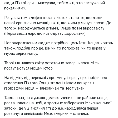
люди П’ятої ери – масеуали, тобто «ті, хто заслужений
покаянням».
Результатом «дефектності» кісток стало те, що люди
нашої ери значно менші, ніж ті, що жили у минулі епохи. До
того ж, народжуються дітьми, і лише потім виростають.
(Перші люди народились одразу дорослими).
Новонародженим людям потрібно щось їсти. Кецалькоатль
також подбав про це. Він чи то попрохав, чи то вкрав у
мурах зерна маїсу.
Творіння нашого світу остаточно завершилося. Міфи
поступаються місцем історії.
На відміну від переказів про минулі ери, у циклі міфів про
створення П’ятого Сонця згадані цілком конкретні
географічні місця – Тамоанчан та Теотіуакан.
Тамоанчан, за думкою деяких вчених – не райське місце,
розташоване на небі, а тропічне узбережжя Мексиканської
затоки, де у 2 тисячилітті до н.е. народилася перша
розвинута цивілізація Мезоамерики – ольмеки.