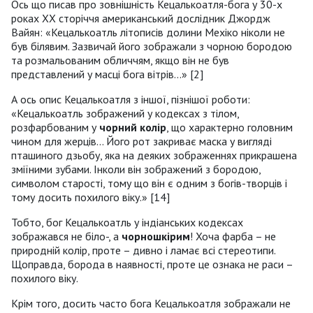
Ось що писав про зовнішність Кецалькоатля-бога у 30-х
роках ХХ сторіччя американський дослідник Джордж
Вайян: «Кецалькоатль літописів долини Мехіко ніколи не
був білявим. Зазвичай його зображали з чорною бородою
та розмальованим обличчям, якщо він не був
представлений у масці бога вітрів...» [2]
А ось опис Кецалькоатля з іншої, пізнішої роботи:
«Кецалькоатль зображений у кодексах з тілом,
розфарбованим у
чорний колір
, що характерно головним
чином для жерців... Його рот закриває маска у вигляді
пташиного дзьобу, яка на деяких зображеннях прикрашена
зміїними зубами. Інколи він зображений з бородою,
символом старості, тому що він є одним з богів-творців і
тому досить похилого віку.» [14]
Тобто, бог Кецалькоатль у індіанських кодексах
зображався не біло-, а
чорношкірим
! Хоча фарба – не
природній колір, проте – дивно і ламає всі стереотипи.
Щоправда, борода в наявності, проте це ознака не раси –
похилого віку.
Крім того, досить часто бога Кецалькоатля зображали не