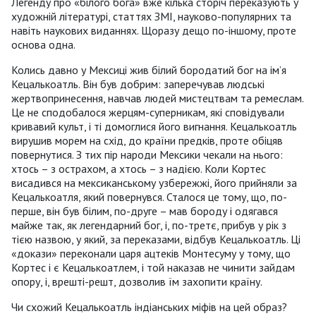
Легенду про «білого бога» вже кілька сторіч переказують у
художній літературі, статтях ЗМІ, науково-популярних та
навіть наукових виданнях. Щоразу дещо по-іншому, проте
основа одна.
Колись давно у Мексиці жив білий бородатий бог на ім’я
Кецалькоатль. Він був добрим: заперечував людські
жертвопринесення, навчав людей мистецтвам та ремеслам.
Це не сподобалося жерцям-суперникам, які сповідували
кривавий культ, і ті домоглися його вигнання. Кецалькоатль
вирушив морем на схід, до країни предків, проте обіцяв
повернутися. З тих пір народи Мексики чекали на нього:
хтось – з острахом, а хтось – з надією. Коли Кортес
висадився на мексиканському узбережжі, його прийняли за
Кецалькоатля, який повернувся. Сталося це тому, що, по-
перше, він був білим, по-друге – мав бороду і одягався
майже так, як легендарний бог, і, по-третє, прибув у рік з
тією назвою, у який, за переказами, відбув Кецалькоатль. Ці
«докази» переконали царя ацтеків Монтесуму у тому, що
Кортес і є Кецалькоатлем, і той наказав не чинити зайдам
опору, і, врешті-решт, дозволив їм захопити країну.
Чи схожий Кецалькоатль індіанських міфів на цей образ?