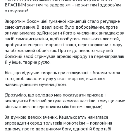
ВЛАСНИМ життям та здоров’ям – не життям і здоров’ям
оточуючих!
Зворотнім боком цієї гуманної концепції стало регулярне
самокатування. В ідеалі воно було добровільним, проте
ритуал вимагав здійснювати його в численних випадках: як
засіб самодисципліни, щоб позбутись «низьких» якостей,
пробудити енергію творчості тощо, перетворюючи з дару
на обтяжливий обов’язок. Проте до певного часу цей
болісний засіб стримував агресію народу та перенаправляв
її у інше, творче русло.
Біль, що відчував творець при спілкуванні з богами задля
того, щоб вкласти душу у свої творіння, вважався
найвишуканішим мучеництвом.
(Зрозуміло, що володар мав показувати приклад і
виконувати болісний ритуал якомога частіше, тому ще саме
він вважався посередником між богом і людьми)
За думкою деяких вчених, Кецалькоатль намагався
впровадити серед тольтеків монотеїзм – поклоніння
одному, проте двоєдиному богу, єдності й боротьбі