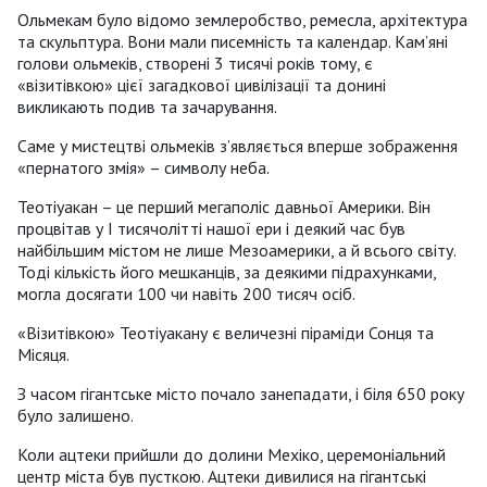
Ольмекам було відомо землеробство, ремесла, архітектура
та скульптура. Вони мали писемність та календар. Кам’яні
голови ольмеків, створені 3 тисячі років тому, є
«візитівкою» цієї загадкової цивілізації та донині
викликають подив та зачарування.
Саме у мистецтві ольмеків з’являється вперше зображення
«пернатого змія» – символу неба.
Теотіуакан – це перший мегаполіс давньої Америки. Він
процвітав у І тисячолітті нашої ери і деякий час був
найбільшим містом не лише Мезоамерики, а й всього світу.
Тоді кількість його мешканців, за деякими підрахунками,
могла досягати 100 чи навіть 200 тисяч осіб.
«Візитівкою» Теотіуакану є величезні піраміди Сонця та
Місяця.
З часом гігантське місто почало занепадати, і біля 650 року
було залишено.
Коли ацтеки прийшли до долини Мехіко, церемоніальний
центр міста був пусткою. Ацтеки дивилися на гігантські