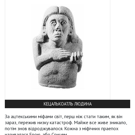
КЕЦАЛЬКОАТЛЬ ЛЮДИНА
За ацтекськими міфами світ, перш ніж стати таким, як він
зараз, пережив низку катастроф. Майже все живе зникало,
потім знов відроджувалося. Кожна з міфічних праепох
називалася Ерою, або Сонцем.