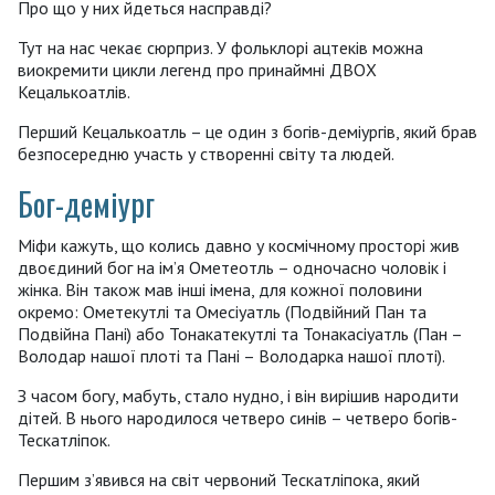
Про що у них йдеться насправді?
Тут на нас чекає сюрприз. У фольклорі ацтеків можна
виокремити цикли легенд про принаймні ДВОХ
Кецалькоатлів.
Перший Кецалькоатль – це один з богів-деміургів, який брав
безпосередню участь у створенні світу та людей.
Бог-деміург
Міфи кажуть, що колись давно у космічному просторі жив
двоєдиний бог на ім’я Ометеотль – одночасно чоловік і
жінка. Він також мав інші імена, для кожної половини
окремо: Ометекутлі та Омесіуатль (Подвійний Пан та
Подвійна Пані) або Тонакатекутлі та Тонакасіуатль (Пан –
Володар нашої плоті та Пані – Володарка нашої плоті).
З часом богу, мабуть, стало нудно, і він вирішив народити
дітей. В нього народилося четверо синів – четверо богів-
Тескатліпок.
Першим з’явився на світ червоний Тескатліпока, який