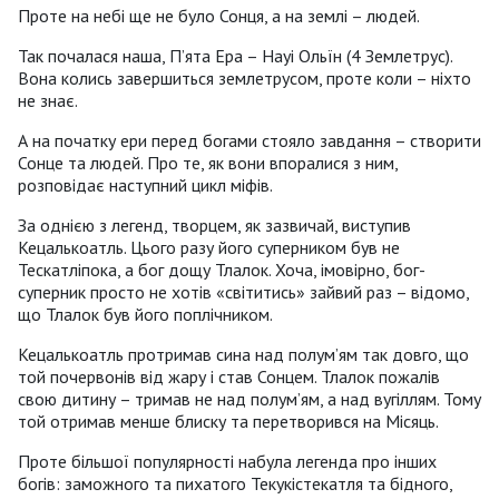
Проте на небі ще не було Сонця, а на землі – людей.
Так почалася наша, П’ята Ера – Науі Ольїн (4 Землетрус).
Вона колись завершиться землетрусом, проте коли – ніхто
не знає.
А на початку ери перед богами стояло завдання – створити
Сонце та людей. Про те, як вони впоралися з ним,
розповідає наступний цикл міфів.
За однією з легенд, творцем, як зазвичай, виступив
Кецалькоатль. Цього разу його суперником був не
Тескатліпока, а бог дощу Тлалок. Хоча, імовірно, бог-
суперник просто не хотів «світитись» зайвий раз – відомо,
що Тлалок був його поплічником.
Кецалькоатль протримав сина над полум’ям так довго, що
той почервонів від жару і став Сонцем. Тлалок пожалів
свою дитину – тримав не над полум’ям, а над вугіллям. Тому
той отримав менше блиску та перетворився на Місяць.
Проте більшої популярності набула легенда про інших
богів: заможного та пихатого Текукістекатля та бідного,