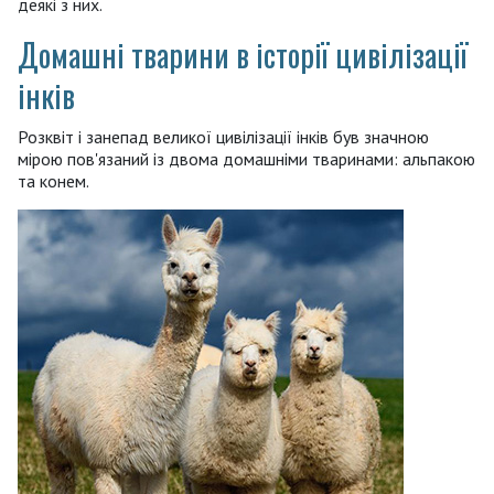
деякі з них.
Домашні тварини в історії цивілізації
інків
Розквіт і занепад великої цивілізації інків був значною
мірою пов'язаний із двома домашніми тваринами: альпакою
та конем.