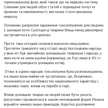
гормональному фоні, який також діє на нервову систему.
Спільним для людей обох статей є підвищене почуття
провини та невпевненості, яке може стати причиною
неврозу.
Основним джерелом зараження токсоплазмою для людини
є домашні коти. Сьогодні ці тварини більш-менш рівномірно
зустрічаються в усіх країнах.
Проте така ситуація склалася відносно нещодавно.
Протягом тривалого часу історії людства існували народи,
у яких кіт був звичайною домашньою твариною і народи, у
яких коти не жили вдома (наприклад, на Русі лише в XV ст.
почали утримувати домашніх котів).
Отже, в одних народів токсоплазма була розповсюджена,
а в інших вона майже не зустрічалась. Це, безумовно,
позначилося на особливостях національного характеру і,
можливо. мало вплив на перебіг історії.
Вплив домашніх тварин на людей може бути досить
відчутним і проявлятися в зовсім неочікуваній формі. Можна
віднайти чимало інших прикладів. Коротко розглянемо