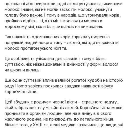
полюванні або неврожаїв, одні люди рятувалися, вживаючи
молоко. Іншим, які не могли засвоїти молоко, уникнути
голоду було важче. І тому в народів, що утримували корів,
пройшов відбір – ті, хто міг засвоювати молоко в
дорослому віці, мали більше шансів на виживання.
Так наявність одомашнених корів сприяла утворенню
популяцій людей нового типу – людей, які здатні вживати
молоко протягом усього життя.
Ця особливість унікальна для ссавців, і тому є більш
суттєвою, ніж міжнаціональні відмінності у формі волосся
чи ширини вилиць.
Ще один суттєвий вплив великої рогатої худоби на історію
виду Homo sapiens проявився завдяки наявності вірусу
коров'ячої віспи.
Цей збудник є родичем чорної віспи – страшного недугу,
який забрав життя у мільйонів людей. Коров'яча віспа може
проникати в організм людини, але на відміну від свого
жахливого родича, не призводить до летального кінця.
Більше того, у XVIII ст. деякі медики зазначили, що люди, які