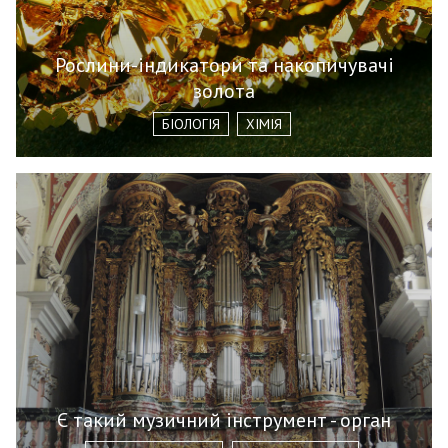
Рослини-індикатори та накопичувачі
золота
БІОЛОГІЯ
ХІМІЯ
Є такий музичний інструмент - орган