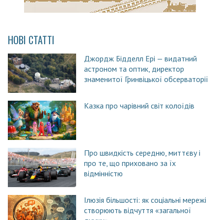
НОВІ СТАТТІ
Джордж Бідделл Ері — видатний
астроном та оптик, директор
знаменитої Гринвіцької обсерваторії
Казка про чарівний світ колоїдів
Про швидкість середню, миттєву і
про те, що приховано за їх
відмінністю
Ілюзія більшості: як соціальні мережі
створюють відчуття «загальної