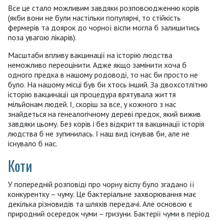
Все це стало можливим завдяки розповсюдженню корів
(якби вони не були настільки популярні, то стійкість
фермерів та доярок до чорної віспи могла б залишитись
поза увагою лікарів).
Масштаби впливу вакцинації на історію людства
неможливо переоцінити. Адже якщо замінити хоча б
одного предка в нашому родоводі, то нас би просто не
було. На нашому місці був би хтось інший. За двохсотлітню
історію вакцинації ця процедура врятувала життя
мільйонам людей. І, скоріш за все, у кожного з нас
знайдеться на генеалогічному дереві предок, який вижив
завдяки цьому. Без корів і без відкриття вакцинації історія
людства б не зупинилась. І наш вид існував би, але не
існувало б нас.
Коти
У попередній розповіді про чорну віспу було згадано її
конкурентку – чуму. Це бактеріальне захворювання має
декілька різновидів та шляхів передачі. Але основою є
природний осередок чуми – гризуни. Бактерії чуми в період