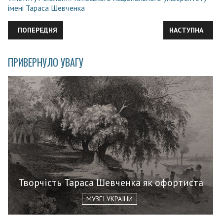
імені Тараса Шевченка
ПОПЕРЕДНЯ СТАТТЯ: АЛКОГОЛЬ – ЦЕ ЗЛИЙ ДУХ
НАСТУПНА СТАТ
ПОПЕРЕДНЯ
НАСТУПНА
ПРИВЕРНУЛО УВАГУ
Творчість Тараса Шевченка як офортиста
МУЗЕЇ УКРАЇНИ