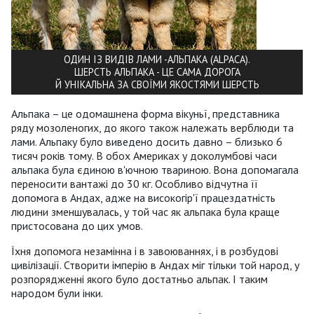
ОДИН ІЗ ВИДІВ ЛАМИ -АЛЬПАКА (ALPACA).
ШЕРСТЬ АЛЬПАКА - ЦЕ САМА ДОРОГА
Й УНІКАЛЬНА ЗА СВОЇМИ ЯКОСТЯМИ ШЕРСТЬ
Альпака – це одомашнена форма вікуньї, представника
ряду мозоленогих, до якого також належать верблюди та
лами. Альпаку було виведено досить давно – близько 6
тисяч років тому. В обох Америках у доколумбові часи
альпака була єдиною в'ючною твариною. Вона допомагала
переносити вантажі до 30 кг. Особливо відчутна її
допомога в Андах, адже на високогір'ї працездатність
людини зменшувалась, у той час як альпака була краще
пристосована до цих умов.
Їхня допомога незамінна і в завоюваннях, і в розбудові
цивілізації. Створити імперію в Андах міг тільки той народ, у
розпорядженні якого було достатньо альпак. І таким
народом були інки.