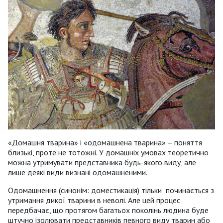
«Домашня тварина» і «одомашнена тварина» – поняття
близькі, проте не тотожні. У домашніх умовах теоретично
можна утримувати представника будь-якого виду, але
лише деякі види визнані одомашненими.
Одомашнення (синонім: доместикація) тільки починається з
утримання дикої тварини в неволі. Але цей процес
передбачає, що протягом багатьох поколінь людина буде
штучно ізолювати представників певного виду тварин або