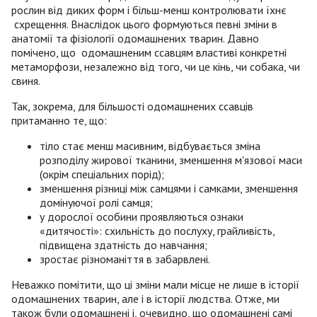
рослин від диких форм і більш-менш контролювати їхнє
схрещення. Внаслідок цього формуються певні зміни в
анатомії та фізіології одомашнених тварин. Давно
помічено, що одомашненим ссавцям властиві конкретні
метаморфози, незалежно від того, чи це кінь, чи собака, чи
свиня.
Так, зокрема, для більшості одомашнених ссавців
притаманно те, що:
тіло стає менш масивним, відбувається зміна
розподілу жирової тканини, зменшення м'язової маси
(окрім спеціальних порід);
зменшення різниці між самцями і самками, зменшення
домінуючої ролі самця;
у дорослої особини проявляються ознаки
«дитячості»: схильність до послуху, грайливість,
підвищена здатність до навчання;
зростає різноманіття в забарвлені.
Неважко помітити, що ці зміни мали місце не лише в історії
одомашнених тварин, але і в історії людства. Отже, ми
також були одомашнені і, очевидно, що одомашнені самі