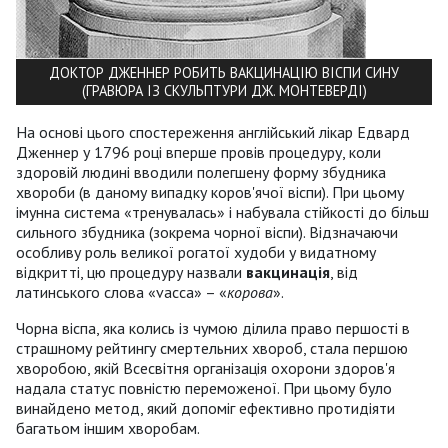
ДОКТОР ДЖЕННЕР РОБИТЬ ВАКЦИНАЦІЮ ВІСПИ СИНУ
(ГРАВЮРА ІЗ СКУЛЬПТУРИ ДЖ. МОНТЕВЕРДІ)
На основі цього спостереження англійський лікар Едвард
Дженнер у 1796 році вперше провів процедуру, коли
здоровій людині вводили полегшену форму збудника
хвороби (в даному випадку коров'ячої віспи). При цьому
імунна система «тренувалась» і набувала стійкості до більш
сильного збудника (зокрема чорної віспи). Відзначаючи
особливу роль великої рогатої худоби у видатному
відкритті, цю процедуру назвали
вакцинація
, від
латинського слова «vacca» – «
корова
».
Чорна віспа, яка колись із чумою ділила право першості в
страшному рейтингу смертельних хвороб, стала першою
хворобою, якій Всесвітня організація охорони здоров'я
надала статус повністю переможеної. При цьому було
винайдено метод, який допоміг ефективно протидіяти
багатьом іншим хворобам.