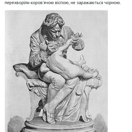
перехворіли коров'ячою віспою, не заражаються чорною.