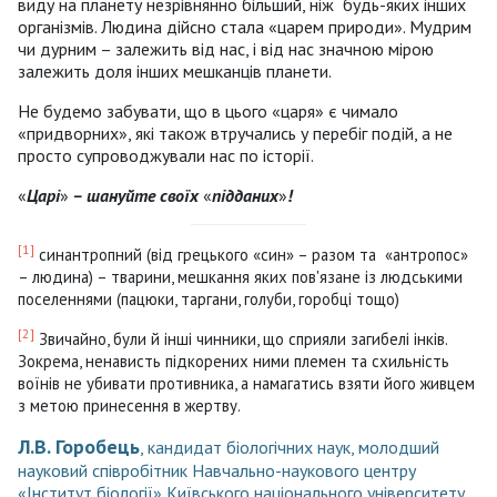
виду на планету незрівнянно більший, ніж будь-яких інших
організмів. Людина дійсно стала «царем природи». Мудрим
чи дурним – залежить від нас, і від нас значною мірою
залежить доля інших мешканців планети.
Не будемо забувати, що в цього «царя» є чимало
«придворних», які також втручались у перебіг подій, а не
просто супроводжували нас по історії.
«
Царі
»
– шануйте своїх
«
підданих
»
!
[1]
синантропний (від грецького «син» – разом та «антропос»
– людина) – тварини, мешкання яких пов'язане із людськими
поселеннями (пацюки, таргани, голуби, горобці тощо)
[2]
Звичайно, були й інші чинники, що сприяли загибелі інків.
Зокрема, ненависть підкорених ними племен та схильність
воїнів не убивати противника, а намагатись взяти його живцем
з метою принесення в жертву.
Л.В. Горобець
, кандидат біологічних наук, молодший
науковий співробітник Навчально-наукового центру
«Інститут біології» Київського національного університету