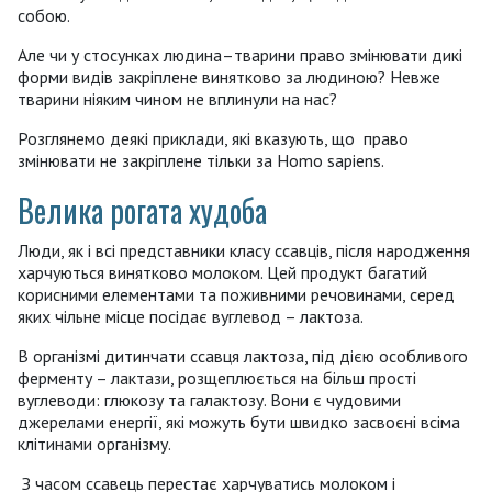
собою.
Але чи у стосунках людина–тварини право змінювати дикі
форми видів закріплене винятково за людиною? Невже
тварини ніяким чином не вплинули на нас?
Розглянемо деякі приклади, які вказують, що право
змінювати не закріплене тільки за Homo sapiens.
Велика рогата худоба
Люди, як і всі представники класу ссавців, після народження
харчуються винятково молоком. Цей продукт багатий
корисними елементами та поживними речовинами, серед
яких чільне місце посідає вуглевод – лактоза.
В організмі дитинчати ссавця лактоза, під дією особливого
ферменту – лактази, розщеплюється на більш прості
вуглеводи: глюкозу та галактозу. Вони є чудовими
джерелами енергії, які можуть бути швидко засвоєні всіма
клітинами організму.
З часом ссавець перестає харчуватись молоком і