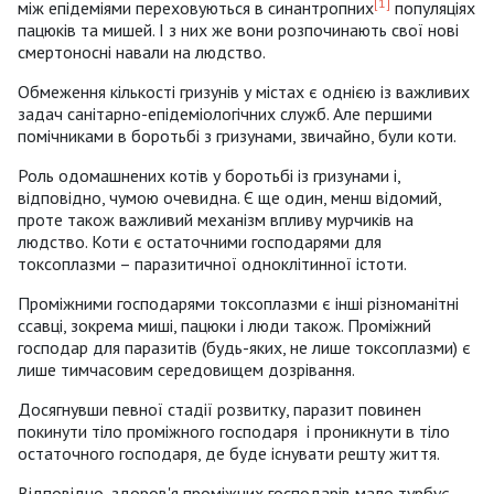
[1]
між епідеміями переховуються в синантропних
популяціях
пацюків та мишей. І з них же вони розпочинають свої нові
смертоносні навали на людство.
Обмеження кількості гризунів у містах є однією із важливих
задач санітарно-епідеміологічних служб. Але першими
помічниками в боротьбі з гризунами, звичайно, були коти.
Роль одомашнених котів у боротьбі із гризунами і,
відповідно, чумою очевидна. Є ще один, менш відомий,
проте також важливий механізм впливу мурчиків на
людство. Коти є остаточними господарями для
токсоплазми – паразитичної одноклітинної істоти.
Проміжними господарями токсоплазми є інші різноманітні
ссавці, зокрема миші, пацюки і люди також. Проміжний
господар для паразитів (будь-яких, не лише токсоплазми) є
лише тимчасовим середовищем дозрівання.
Досягнувши певної стадії розвитку, паразит повинен
покинути тіло проміжного господаря і проникнути в тіло
остаточного господаря, де буде існувати решту життя.
Відповідно, здоров'я проміжних господарів мало турбує