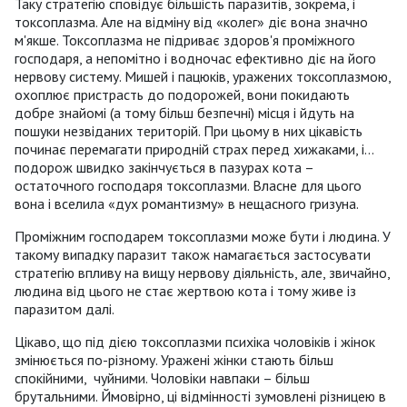
Таку стратегію сповідує більшість паразитів, зокрема, і
токсоплазма. Але на відміну від «колег» діє вона значно
м'якше. Токсоплазма не підриває здоров'я проміжного
господаря, а непомітно і водночас ефективно діє на його
нервову систему. Мишей і пацюків, уражених токсоплазмою,
охоплює пристрасть до подорожей, вони покидають
добре знайомі (а тому більш безпечні) місця і йдуть на
пошуки незвіданих територій. При цьому в них цікавість
починає перемагати природній страх перед хижаками, і…
подорож швидко закінчується в пазурах кота –
остаточного господаря токсоплазми. Власне для цього
вона і вселила «дух романтизму» в нещасного гризуна.
Проміжним господарем токсоплазми може бути і людина. У
такому випадку паразит також намагається застосувати
стратегію впливу на вищу нервову діяльність, але, звичайно,
людина від цього не стає жертвою кота і тому живе із
паразитом далі.
Цікаво, що під дією токсоплазми психіка чоловіків і жінок
змінюється по-різному. Уражені жінки стають більш
спокійними, чуйними. Чоловіки навпаки – більш
брутальними. Ймовірно, ці відмінності зумовлені різницею в