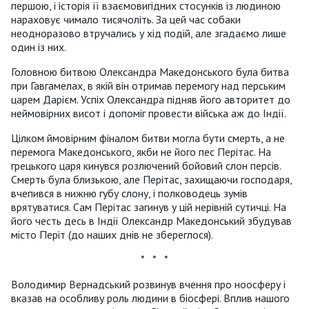
першою, і історія її взаємовигідних стосунків із людиною
нараховує чимало тисячоліть. За цей час собаки
неодноразово втручались у хід подій, але згадаємо лише
один із них.
Головною битвою Олександра Македонського була битва
при Гавгамелах, в якій він отримав перемогу над перським
царем Дарієм. Успіх Олександра підняв його авторитет до
неймовірних висот і допоміг провести війська аж до Індії.
Цілком ймовірним фіналом битви могла бути смерть, а не
перемога Македонського, якби не його пес Перітас. На
грецького царя кинувся розлючений бойовий слон персів.
Смерть була близькою, але Перітас, захищаючи господаря,
вчепився в нижню губу слону, і полководець зумів
врятуватися. Сам Перітас загинув у цій нерівній сутичці. На
його честь десь в Індії Олександр Македонський збудував
місто Періт (до наших днів не збереглося).
* * *
Володимир Вернадський розвинув вчення про ноосферу і
вказав на особливу роль людини в біосфері. Вплив нашого