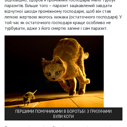
паразитів. Більше того – паразит зацікавлений завдати
відчутної шкоди проміжному господарю, щоб він став
легкою жертвою якогось хижака (остаточного господаря). У
той час як остаточного господаря краще особливо не
турбувати, адже з його смертю загине і сам паразит.
ПЕРШИМИ ПОМІЧНИКАМИ В БОРОТЬБІ З ГРИЗУНАМИ
БУЛИ КОТИ