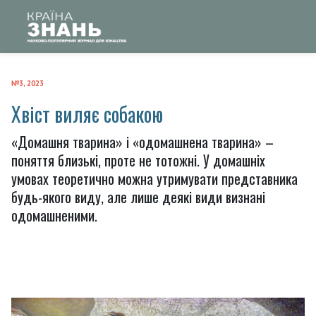
№3, 2023
Хвіст виляє собакою
«Домашня тварина» і «одомашнена тварина» –
поняття близькі, проте не тотожні. У домашніх
умовах теоретично можна утримувати представника
будь-якого виду, але лише деякі види визнані
одомашненими.