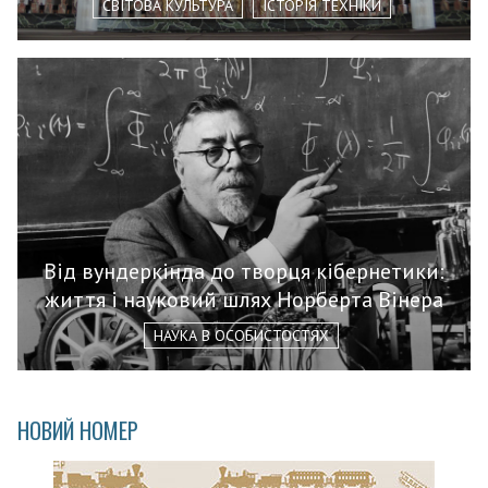
СВІТОВА КУЛЬТУРА
ІСТОРІЯ ТЕХНІКИ
Від вундеркінда до творця кібернетики:
життя і науковий шлях Норберта Вінера
НАУКА В ОСОБИСТОСТЯХ
НОВИЙ НОМЕР