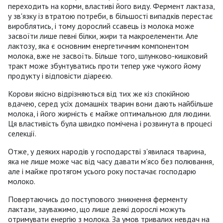
переходить на корми, властиві його виду. Фермент лактаза,
у зв'язку із втратою потреби, в більшості випадків перестає
вироблятись, і тому дорослий ссавець із молока може
засвоїти лише певні білки, жири та макроелементи. Але
лактозу, яка є основним енергетичним компонентом
молока, вже не засвоїть. Більше того, шлунково-кишковий
тракт може збунтуватись проти тепер уже чужого йому
продукту і відповісти діареєю.
Корови якісно відрізняються від тих же кіз спокійною
вдачею, серед усіх домашніх тварин вони дають найбільше
молока, і його жирність є майже оптимальною для людини.
Ця властивість була швидко помічена і розвинута в процесі
селекції.
Отже, у деяких народів у господарстві з'явилася тварина,
яка не лише може час від часу давати м'ясо без полювання,
але і майже протягом усього року постачає господарю
молоко.
Повертаючись до поступового зникнення ферменту
лактази, зауважимо, що лише деякі дорослі можуть
отримувати енергію з молока. За умов тривалих невдач на