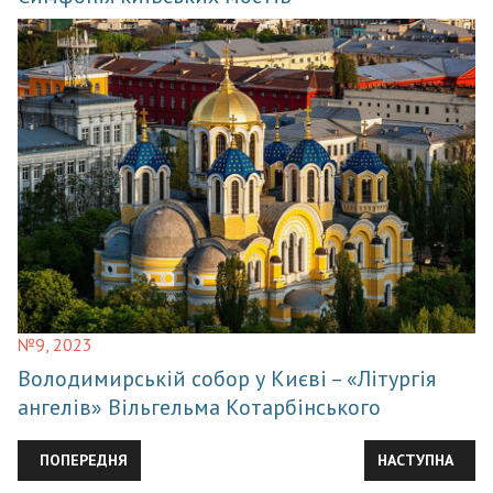
№9, 2023
Володимирській собор у Києві – «Літургія
ангелів» Вільгельма Котарбінського
ПОПЕРЕДНЯ СТАТТЯ: ЗОНА ВІДЧУЖЕННЯ. ДО 40-РІЧЧЯ ЧОРНО
НАСТУПНА СТАТ
ПОПЕРЕДНЯ
НАСТУПНА