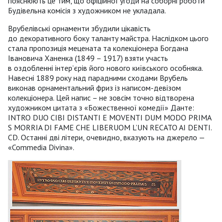
пояснюють це тим, що офіційної угоди на соборні роботи
Будівельна комісія з художником не укладала.
Врубелівські орнаменти збудили цікавість
до декоративного боку таланту майстра. Наслідком цього
стала пропозиція мецената та колекціонера Богдана
Івановича Ханенка (1849 – 1917) взяти участь
в оздобленні інтер’єрів його нового київського особняка.
Навесні 1889 року над парадними сходами Врубель
виконав орнаментальний фриз із написом-девізом
колекціонера. Цей напис – не зовсім точно відтворена
художником цитата з «Божественної комедії» Данте:
INTRO DUO CIBI DISTANTI E MOVENTI DUM MODO PRIMA
S MORRIA DI FAME CHE LIBERUOM L’UN RECATO AI DENTI.
CD. Останні дві літери, очевидно, вказують на джерело —
«Commedia Divina».