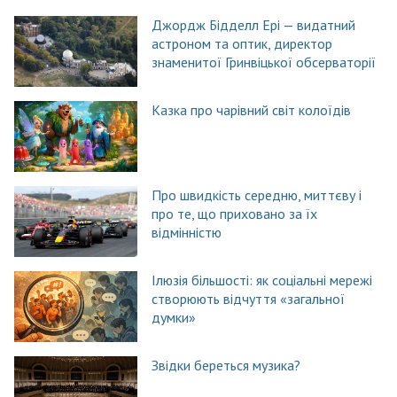
Джордж Бідделл Ері — видатний
астроном та оптик, директор
знаменитої Гринвіцької обсерваторії
Казка про чарівний світ колоїдів
Про швидкість середню, миттєву і
про те, що приховано за їх
відмінністю
Ілюзія більшості: як соціальні мережі
створюють відчуття «загальної
думки»
Звідки береться музика?