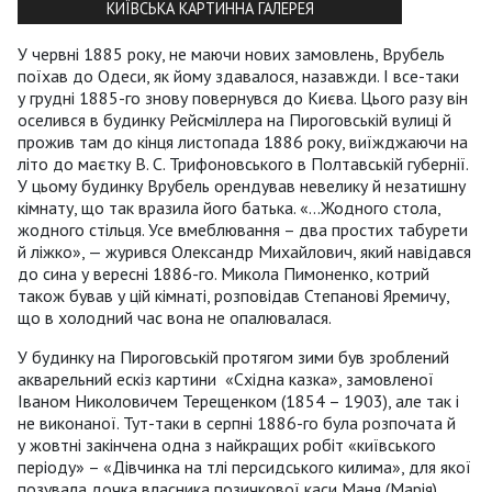
КИЇВСЬКА КАРТИННА ГАЛЕРЕЯ
У червні 1885 року, не маючи нових замовлень, Врубель
поїхав до Одеси, як йому здавалося, назавжди. І все-таки
у грудні 1885-го знову повернувся до Києва. Цього разу він
оселився в будинку Рейсміллера на Пироговській вулиці й
прожив там до кінця листопада 1886 року, виїжджаючи на
літо до маєтку В. С. Трифоновського в Полтавській губернії.
У цьому будинку Врубель орендував невелику й незатишну
кімнату, що так вразила його батька. «…Жодного стола,
жодного стільця. Усе вмеблювання – два простих табурети
й ліжко», — журився Олександр Михайлович, який навідався
до сина у вересні 1886-го. Микола Пимоненко, котрий
також бував у цій кімнаті, розповідав Степанові Яремичу,
що в холодний час вона не опалювалася.
У будинку на Пироговській протягом зими був зроблений
акварельний ескіз картини «Східна казка», замовленої
Іваном Николовичем Терещенком (1854 – 1903), але так і
не виконаної. Тут-таки в серпні 1886-го була розпочата й
у жовтні закінчена одна з найкращих робіт «київського
періоду» – «Дівчинка на тлі персидського килима», для якої
позувала дочка власника позичкової каси Маня (Марія)