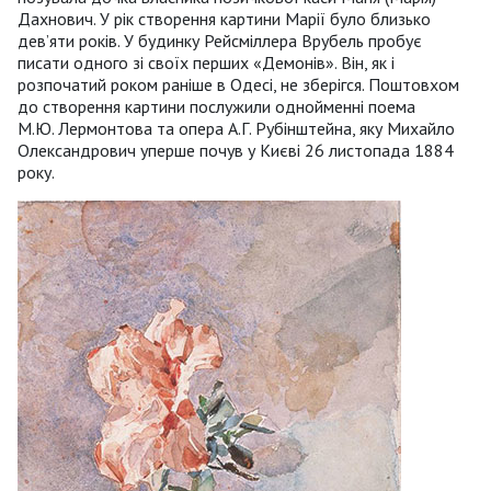
Дахнович. У рік створення картини
Марії було близько
дев’яти років. У будинку Рейсміллера Врубель пробує
писати одного зі своїх перших «Демонів». Він, як і
розпочатий роком раніше в Одесі, не зберігся. Поштовхом
до створення картини послужили однойменні поема
М.Ю. Лермонтова та опера А.Г. Рубінштейна, яку Михайло
Олександрович уперше почув у Києві 26 листопада 1884
року.