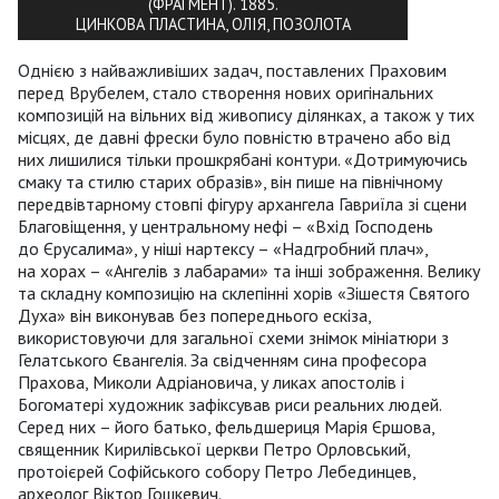
(ФРАГМЕНТ). 1885.
ЦИНКОВА ПЛАСТИНА, ОЛІЯ, ПОЗОЛОТА
Однією з найважливіших задач, поставлених Праховим
перед Врубелем, стало створення нових оригінальних
композицій на вільних від живопису ділянках, а також у тих
місцях, де давні фрески було повністю втрачено або від
них лишилися тільки прошкрябані контури. «Дотримуючись
смаку та стилю старих образів», він пише на північному
передвівтарному стовпі фігуру архангела Гавриїла зі сцени
Благовіщення, у центральному нефі – «Вхід Господень
до Єрусалима», у ніші нартексу – «Надгробний плач»,
на хорах – «Ангелів з лабарами» та інші зображення. Велику
та складну композицію на склепінні хорів «Зішестя Святого
Духа» він виконував без попереднього ескіза,
використовуючи для загальної схеми знімок мініатюри з
Гелатського Євангелія. За свідченням сина професора
Прахова, Миколи Адріановича, у ликах апостолів і
Богоматері художник зафіксував риси реальних людей.
Серед них – його батько, фельдшериця Марія Єршова,
священник Кирилівської церкви Петро Орловський,
протоієрей Софійського собору Петро Лебединцев,
археолог Віктор Гошкевич.