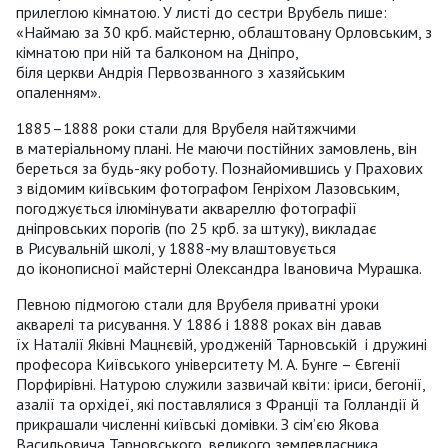
прилеглою кімнатою. У листі до сестри Врубель пише:
«Наймаю за 30 крб. майстерню, облаштовану Орловським, з
кімнатою при ній та балконом на Дніпро,
біля церкви Андрія Первозванного з хазяйським
опаленням».
1885–1888 роки стали для Врубеля найтяжчими
в матеріальному плані. Не маючи постійних замовлень, він
береться за будь-яку роботу. Познайомившись у Прахових
з відомим київським фотографом Генріхом Лазовським,
погоджується ілюмінувати аквареллю фотографії
дніпровських порогів (по 25 крб. за штуку), викладає
в Рисувальній школі, у 1888-му влаштовується
до іконописної майстерні Олександра Івановича Мурашка.
Певною підмогою стали для Врубеля приватні уроки
акварелі та рисування. У 1886 і 1888 роках він давав
їх Наталії Яківні Мацнєвій, уродженій Тарновській і дружині
професора Київського університету М. А. Бунге – Євгенії
Порфирівні. Натурою служили зазвичай квіти: іриси, бегонії,
азалії та орхідеї, які поставлялися з Франції та Голландії й
прикрашали численні київські домівки. З сім’єю Якова
Васильовича Тарновського, великого землевласника