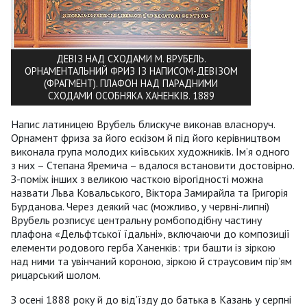
ДЕВІЗ НАД СХОДАМИ М. ВРУБЕЛЬ.
ОРНАМЕНТАЛЬНИЙ ФРИЗ ІЗ НАПИСОМ-ДЕВІЗОМ
(ФРАГМЕНТ). ПЛАФОН НАД ПАРАДНИМИ
СХОДАМИ ОСОБНЯКА ХАНЕНКІВ. 1889
Напис латиницею Врубель блискуче виконав власноруч.
Орнамент фриза за його ескізом й під його керівництвом
виконала група молодих київських художників. Ім’я одного
з них – Степана Яремича – вдалося встановити достовірно.
З-поміж інших з великою часткою вірогідності можна
назвати Льва Ковальського, Віктора Замирайла та Григорія
Бурданова. Через деякий час (можливо, у червні-липні)
Врубель розписує центральну ромбоподібну частину
плафона «Дельфтської їдальні», включаючи до композиції
елементи родового герба Ханенків: три башти із зіркою
над ними та увінчаний короною, зіркою й страусовим пір’ям
рицарський шолом.
З осені 1888 року й до від’їзду до батька в Казань у серпні