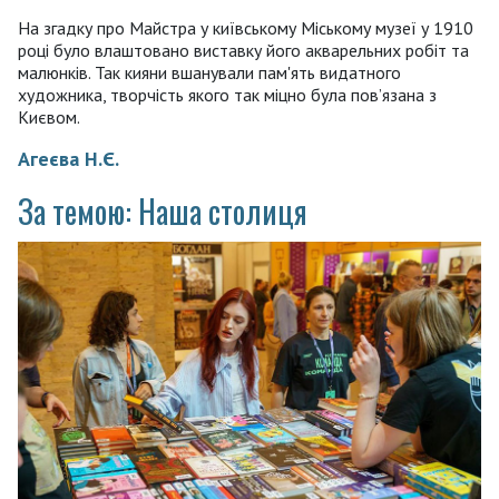
На згадку про Майстра у київському Міському музеї у 1910
році було влаштовано виставку його акварельних робіт та
малюнків. Так кияни вшанували пам'ять видатного
художника, творчість якого так міцно була пов’язана з
Києвом.
Агеєва Н.Є.
За темою: Наша столиця