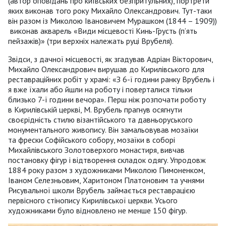
(автор оповідань про київських безпритульних), портрети
яких виконав того року Михайло Олександрович. Тут-таки
він разом із Миколою Івановичем Мурашком (1844 – 1909))
виконав акварель «Види місцевості Кинь-Грусть (п’ять
пейзажів)» (три верхніх належать руці Врубеля).
Звідси, з дачної місцевості, як згадував Адріан Вікторович,
Михайло Олександрович вирушав до Кирилівського для
реставраційних робіт у храмі: «З 6-ї години ранку Врубель і
я вже їхали або йшли на роботу і поверталися тільки
близько 7-ї години вечора». Перш ніж розпочати роботу
в Кирилівській церкві, М. Врубель прагнув осягнути
своєрідність стилю візантійського та давньоруського
монументального живопису. Він замальовував мозаїки
та фрески Софійського собору, мозаїки в соборі
Михайлівського Золотоверхого монастиря, вивчав
постановку фігур і відтворення складок одягу. Упродовж
1884 року разом з художниками Миколою Пимоненком,
Іваном Селезньовим, Харитоном Платоновим та учнями
Рисувальної школи Врубель займається реставрацією
первісного стінопису Кирилівської церкви. Усього
художниками було відновлено не менше 150 фігур.