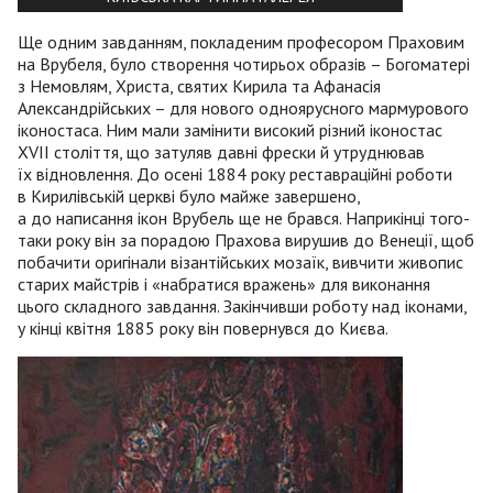
Ще одним завданням, покладеним професором Праховим
на Врубеля, було створення чотирьох образів – Богоматері
з Немовлям, Христа, святих Кирила та Афанасія
Александрійських – для нового одноярусного мармурового
іконостаса. Ним мали замінити високий різний іконостас
XVII століття, що затуляв давні фрески й утруднював
їх відновлення. До осені 1884 року реставраційні роботи
в Кирилівській церкві було майже завершено,
а до написання ікон Врубель ще не брався. Наприкінці того-
таки року він за порадою Прахова вирушив до Венеції, щоб
побачити оригінали візантійських мозаїк, вивчити живопис
старих майстрів і «набратися вражень» для виконання
цього складного завдання. Закінчивши роботу над іконами,
у кінці квітня 1885 року він повернувся до Києва.