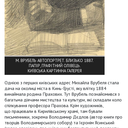
М. ВРУБЕЛЬ АВТОПОРТРЕТ. БЛИЗЬКО 1887.
ПАПІР, ГРАФІТНИЙ ОЛІВЕЦЬ.
КИЇВСЬКА КАРТИННА ГАЛЕРЕЯ
Однією з перших київських адрес Михайла Врубеля стала
дача на околиці міста в Кинь-Грусті, яку влітку 1884
винаймала родина Прахових. Тут Врубель познайомився з
багатьма діячами мистецтва та культури, які складали коло
спілкування професора Прахова. Крім художників,
що працювали в Кирилівському храмі, там бували
письменники, зокрема Володимир Дєдлов (автор книги про
творців Володимирського собору) та Ієронім Ясинський