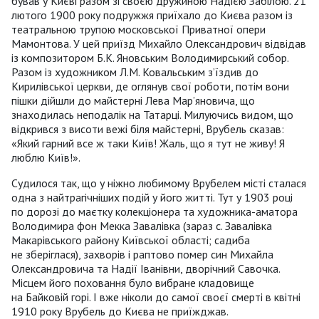
бував у Києві разом зі своєю дружиною Надією Забілою. 21
лютого 1900 року подружжя приїхало до Києва разом із
театральною трупою московської Приватної опери
Мамонтова. У цей приїзд Михайло Олександрович відвідав
із композитором Б.К. Яновським Володимирський собор.
Разом із художником Л.М. Ковальським з’їздив до
Кирилівської церкви, де оглянув свої роботи, потім вони
пішки дійшли до майстерні Лева Мар’яновича, що
знаходилась неподалік на Татарці. Милуючись видом, що
відкрився з висоти вежі біля майстерні, Врубель сказав:
«Який гарний все ж таки Київ! Жаль, що я тут не живу! Я
люблю Київ!».
Судилося так, що у ніжно любимому Врубелем місті сталася
одна з найтрагічніших подій у його житті. Тут у 1903 році
по дорозі до маєтку колекціонера та художника-аматора
Володимира фон Мекка Завалівка (зараз с. Завалівка
Макарівського району Київської області; садиба
не зберіглася), захворів і раптово помер син Михайла
Олександровича та Надії Іванівни, дворічний Савочка.
Місцем його поховання було вибране кладовище
на Байковій горі. І вже ніколи до самої своєї смерті в квітні
1910 року Врубель до Києва не приїжджав.