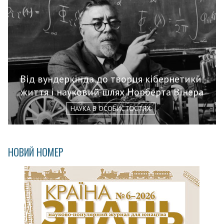
Від вундеркінда до творця кібернетики:
життя і науковий шлях Норберта Вінера
НАУКА В ОСОБИСТОСТЯХ
НОВИЙ НОМЕР