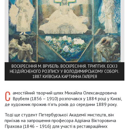
ВОСКРЕСІННЯ М. ВРУБЕЛЬ. ВОСКРЕСІННЯ. ТРИПТИХ. ЕСКІЗ
НЕЗДІЙСНЕНОГО РОЗПИСУ У ВОЛОДИМИРСЬКОМУ СОБОРІ.
1887. КИЇВСЬКА КАРТИННА ГАЛЕРЕЯ
С
амостійний творчий шлях Михайла Олександровича
Врубеля (1856 – 1910) розпочався у 1884 році у Києві,
де художник прожив п’ять років до середини 1889 року.
Тоді ще студент Петербурзької Академії мистецтв, він
приїхав на запрошення професора Адріана Вікторовича
Прахова (1846 – 1916) для участі в реставраційних