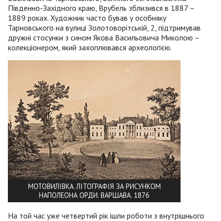
Південно-Західного краю, Врубель зблизився в 1887 –
1889 роках. Художник часто бував у особняку
Тарновського на вулиці Золотоворітській, 2, підтримував
дружні стосунки з сином Якова Васильовича Миколою –
колекціонером, який захоплювався археологією.
МОТОВИЛІВКА. ЛІТОГРАФІЯ ЗА РИСУНКОМ
НАПОЛЕОНА ОРДИ. ВАРШАВА. 1876
На той час уже четвертий рік ішли роботи з внутрішнього