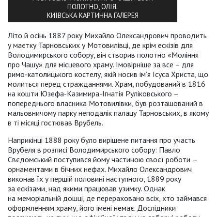
ПОЛОТНО, ОЛІЯ.
КИЇВСЬКА КАРТИННА ГАЛЕРЕЯ
Літо й осінь 1887 року Михайло Олександрович проводить
у маєтку Тарновських у Мотовилівці, де крім ескізів для
Володимирського собору, він створив полотно «Моління
про Чашу» для місцевого храму. Імовірніше за все – для
римо-католицького костелу, якій носив ім’я Ісуса Христа, що
молиться перед стражданнями. Храм, побудований в 1816
на кошти Юзефа-Казимира-Ігнатія Руліковського –
попереднього власника Мотовилівки, був розташований в
мальовничому парку неподалік палацу Тарновських, в якому
в ті місяці гостював Врубель.
Наприкінці 1888 року було вирішене питання про участь
Врубеля в розписі Володимирського собору: Павло
Свєдомський поступився йому частиною своєї роботи —
орнаментами в бічних нефах. Михайло Олександрович
виконав їх у першій половині наступного, 1889 року
за ескізами, над якими працював узимку. Однак
на меморіальній дошці, де перераховано всіх, хто займався
оформленням храму, його імені немає. Дослідники