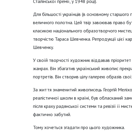
Сталінської премії, у 1948 році).
Для більшості українців (в основному старшого по
величного полотна. Цей твір завоював право бут
класикою національного образотворчого мистецт
творчістю Тараса Шевченка. Репродукції цієї кар
Шевченку.
У своїй творчості художник віддавав пріоритет 
жанрах. Він збагатив український живопис прекр
портретів. Він створив цілу галерею образів свої
За життя знаменитий живописець Георгій Меліхо
реалістичної школи в країні, був обласканий за
після краху радянської системи та ревізії її мист
фактично забутий.
Тому хочеться згадати про цього художника.