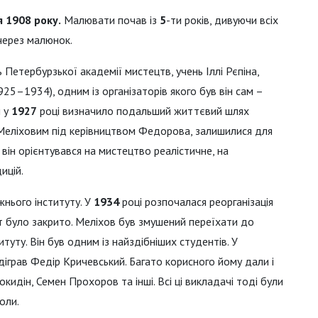
я 1908 року.
Малювати почав із
5
-ти років, дивуючи всіх
через малюнок.
етербурзької академії мистецтв, учень Іллі Рєпіна,
25–1934), одним із організаторів якого був він сам –
м у
1927
році визначило подальший життєвий шлях
 Меліховим під керівництвом Федорова, залишилися для
він орієнтувався на мистецтво реалістичне, на
ицій.
жнього інституту. У
1934
році розпочалася реорганізація
тут було закрито. Меліхов був змушений переїхати до
туту. Він був одним із найздібніших студентів. У
ідіграв Федір Кричевський. Багато корисного йому дали і
идін, Семен Прохоров та інші. Всі ці викладачі тоді були
оли.