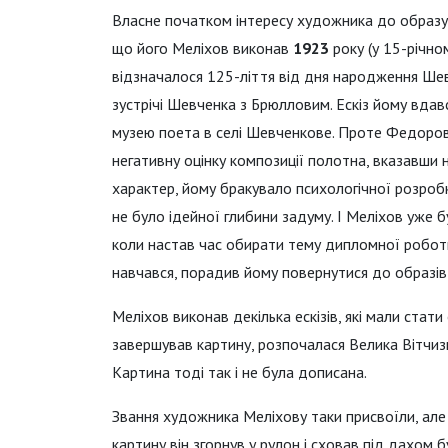
Власне початком інтересу художника до образ
що його Меліхов виконав
1923
року (у 15-річном
відзначалося 125-ліття від дня народження Шев
зустрічі Шевченка з Брюлловим. Ескіз йому вдав
музею поета в селі Шевченкове. Проте Федоров
негативну оцінку композиції полотна, вказавши н
характер, йому бракувало психологічної розробки
не було ідейної глибини задуму. І Меліхов уже 
коли настав час обирати тему дипломної робот
навчався, порадив йому повернутися до образів
Меліхов виконав декілька ескізів, які мали ста
завершував картину, розпочалася Велика Вітчизн
Картина тоді так і не була дописана.
Звання художника Меліхову таки присвоїли, але 
картину він згорнув у рулон і сховав під дахом б