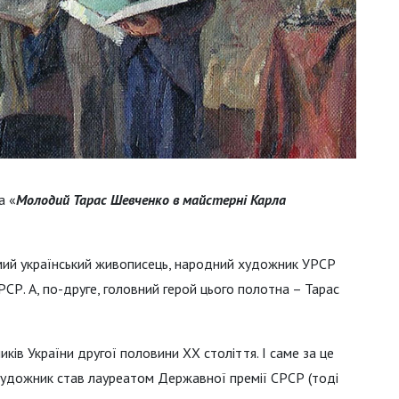
а «
Молодий Тарас Шевченко в майстерні Карла
омий український живописець, народний художник УРСР
СР. А, по-друге, головний герой цього полотна – Тарас
ків України другої половини ХХ століття. І саме за це
 художник став лауреатом Державної премії СРСР (тоді