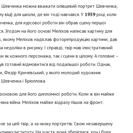
у Шевченка можна вважати олівцевий портрет Шевченка,
у віці) для школи, де він тоді навчався. У
1939
році, коли
ченка, для курсової роботи він обрав сцену першої
ся. Згодом на його основі Меліхов написав картину для
, якому Меліхов надіслав фоторепродукцію картини, дав
а недоліки в рисунку. І справді, твір мав ілюстративний
 як кожного персонажа, так і сцени в цілому. А головне –
був готовий відмовитися від подальшої роботи. Однак,
и, Федір Кричевський, у якого молодий художник
 Шевченка і Брюллова.
ти основою для його дипломної роботи. Коли ж він майже
яна війна. Меліхов майже відразу пішов на фронт.
не за цей твір, а за низку портретів. Свою незавершену
удинку інституту. На щастя, вона зберіглася, хоч і була