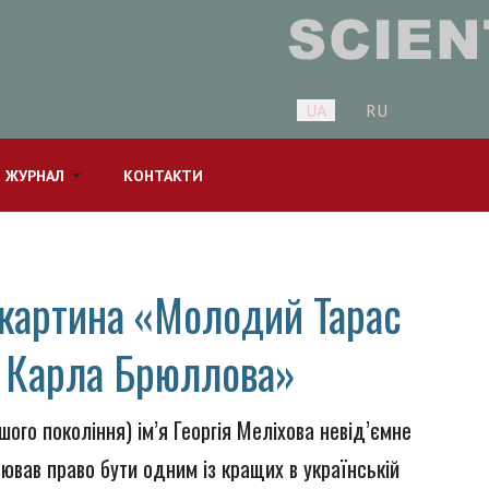
Оберіть свою мову
UA
RU
 ЖУРНАЛ
КОНТАКТИ
о картина «Молодий Тарас
і Карла Брюллова»
шого покоління) ім’я Георгія Меліхова невід’ємне
оював право бути одним із кращих в українській