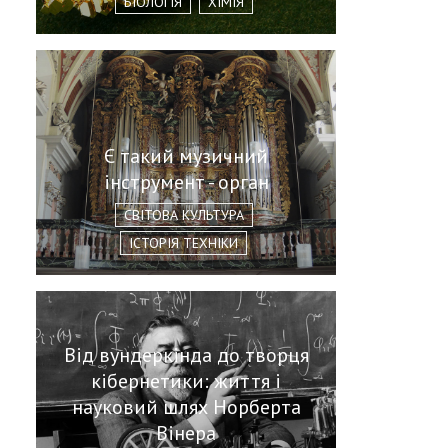
БІОЛОГІЯ
ХІМІЯ
Є такий музичний
інструмент - орган
СВІТОВА КУЛЬТУРА
ІСТОРІЯ ТЕХНІКИ
Від вундеркінда до творця
кібернетики: життя і
науковий шлях Норберта
Вінера