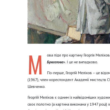
М
ова піде про картину Георгія Меліхов
Брюллова
». І це не випадково.
По-перше, Георгій Меліхов – це від
(1967), член-кореспондент Академії мистецтв СР
Шевченко.
Георгій Меліхов є одним із найвідоміших художни
своє полотно (а картина виконана у 1947 році)