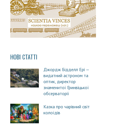
НОВІ СТАТТІ
Джордж Бідделл Ері —
видатний астроном та
оптик, директор
знаменитої Гринвіцької
обсерваторії
Казка про чарівний світ
колоїдів