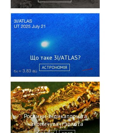
Що таке 3I/ATLAS?
АСТРОНОМІЯ
Рослини-індикатори та
накопичувачі золота