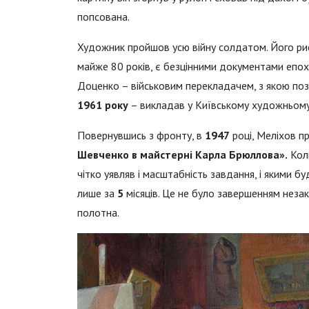
попсована.
Художник пройшов усю війну солдатом. Його рису
майже 80 років, є безцінними документами епохи
Доценко – військовим перекладачем, з якою позн
1961 року
– викладав у Київському художньому 
Повернувшись з фронту, в
1947
році, Меліхов 
Шевченко в майстерні Карла Брюллова».
Коли
чітко уявляв і масштабність завдання, і якими б
лише за
5
місяців. Це не було завершенням неза
полотна.