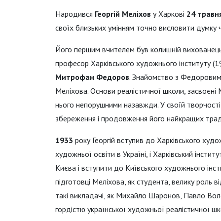
Народився
Георгій Меліхов
у Харкові
24 травн
своїх близьких умінням точно висловити думку 
Його першим вчителем був колишній вихованець П
професор Харківського художнього інституту (19
Митрофан Федоров
. Знайомство з Федорови
Меліхова. Основи реалістичної школи, засвоєні
нього непорушними назавжди. У своїй творчості 
збереження і продовження його найкращих трад
1933
року Георгій вступив до Харківського худо
художньої освіти в Україні, і Харківський інсти
Києва і вступити до Київського художнього інсти
підготовці Меліхова, як студента, велику роль в
такі викладачі, як Михайло Шаронов, Павло Волок
гордістю української художньої реалістичної шк