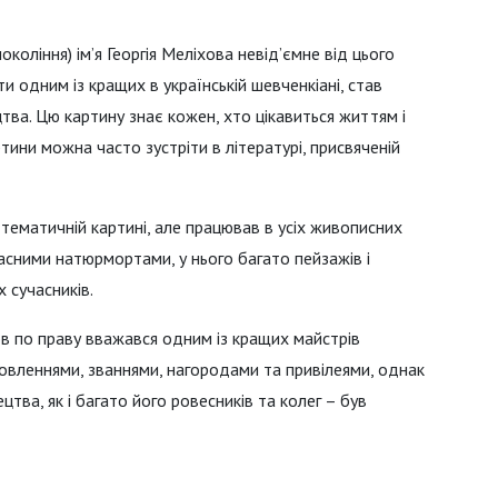
коління) ім’я Георгія Меліхова невід’ємне від цього
и одним із кращих в українській шевченкіані, став
ва. Цю картину знає кожен, хто цікавиться життям і
тини можна часто зустріти в літературі, присвяченій
тематичній картині, але працював в усіх живописних
асними натюрмортами, у нього багато пейзажів і
х сучасників.
в по праву вважався одним із кращих майстрів
мовленнями, званнями, нагородами та привілеями, однак
ецтва, як і багато його ровесників та колег – був