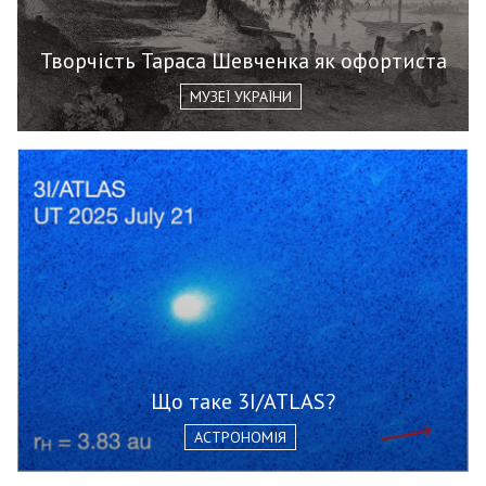
Творчість Тараса Шевченка як офортиста
МУЗЕЇ УКРАЇНИ
Що таке 3I/ATLAS?
АСТРОНОМІЯ