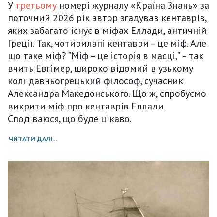
У
третьому
номері журналу «Країна Знань» за
поточний 2026 рік автор згадував кентаврів,
яких забагато існує в міфах Еллади, античній
Греції. Так, чотирилапі кентаври – це міф. Але
що таке міф? "
Міф – це історія в масці,"
– так
вчить
Евгімер
, широко відомий в узькому
колі давньогрецький філософ, сучасник
Александра Македонського. Що ж, спробуємо
викрити міф про кентаврів Еллади.
Сподіваюся, що буде цікаво.
ЧИТАТИ ДАЛІ...