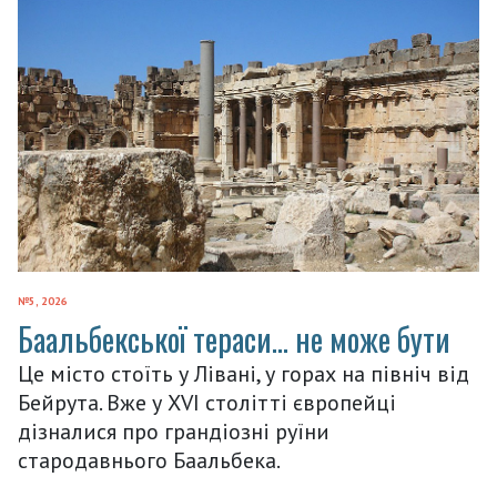
№5, 2026
Баальбекської тераси… не може бути
Це місто стоїть у Лівані, у горах на північ від
Бейрута. Вже у XVI столітті європейці
дізналися про грандіозні руїни
стародавнього Баальбека.