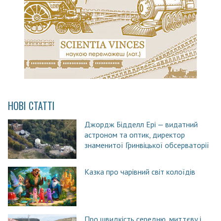
НОВІ СТАТТІ
Джордж Бідделл Ері — видатний
астроном та оптик, директор
знаменитої Гринвіцької обсерваторії
Казка про чарівний світ колоїдів
Про швидкість середню, миттєву і