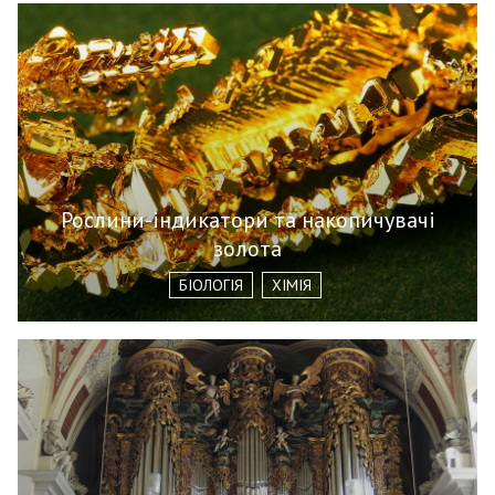
Рослини-індикатори та накопичувачі
золота
БІОЛОГІЯ
ХІМІЯ