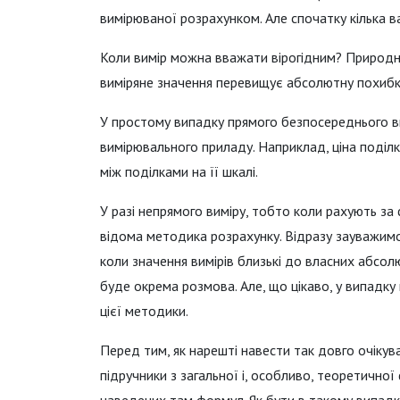
вимірюваної розрахунком. Але спочатку кілька в
Коли вимір можна вважати вірогідним? Природн
виміряне значення перевищує абсолютну похибку
У простому випадку прямого безпосереднього ви
вимірювального приладу. Наприклад, ціна поділк
між поділками на її шкалі.
У разі непрямого виміру, тобто коли рахують за
відома методика розрахунку. Відразу зауважимо
коли значення вимірів близькі до власних абсолю
буде окрема розмова. Але, що цікаво, у випадк
цієї методики.
Перед тим, як нарешті навести так довго очікув
підручники з загальної і, особливо, теоретично
наведених там формул. Як бути в такому випадк