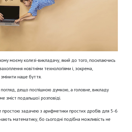
ному моєму колезі-викладачу, який до того, посилаючись
ахоплення новітніми технологіями і, зокрема,
змінити наше буття.
й погляд, дещо поспішною думкою, а головне, викладу
име зміст подальшої розповіді.
же простою задачею з арифметики простих дробів для 5-6
ивчають математику, бо сьогодні подібна можливість не