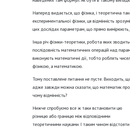
Наперед видається, що фізика, і теоретична так
експериментальної фізики, ця відмінність зрозум
цих дослідах параметрам, що прямо вимірюють, 
Інша річ фізики-теоретики, робота яких зводить
послідовність математичних операцій над парам
виконують математичні дії, тобто роблять чисе
фізикою, а математикою.
Тому поставлене питання не пусте. Виходить, щ
адже завжди можна сказати, що математик прос
чому відмінність?
Нижче спробуємо все ж таки встановити цю
різницю або границю між відповідними
теоретичними науками. І таким чином відстояти