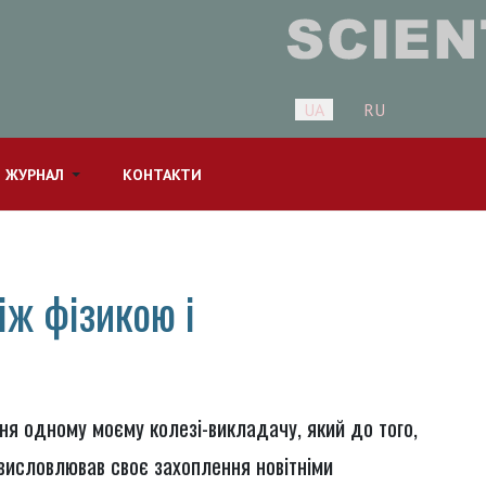
Оберіть свою мову
UA
RU
 ЖУРНАЛ
КОНТАКТИ
іж фізикою і
ня одному моєму колезі-викладачу, який до того,
висловлював своє захоплення новітніми