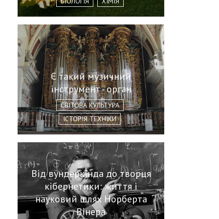
БІОЛОГІЯ
ХІМІЯ
Є такий музичний
інструмент - орган
СВІТОВА КУЛЬТУРА
ІСТОРІЯ ТЕХНІКИ
Від вундеркінда до творця
кібернетики: життя і
науковий шлях Норберта
Вінера