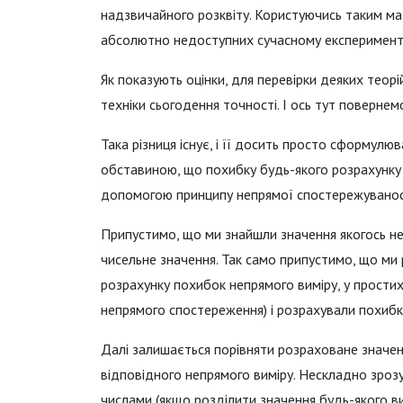
надзвичайного розквіту. Користуючись таким м
абсолютно недоступних сучасному експеримент
Як показують оцінки, для перевірки деяких теорі
техніки сьогодення точності. І ось тут поверне
Така різниця існує, і її досить просто сформул
обставиною, що похибку будь-якого розрахунк
допомогою принципу непрямої спостережуванос
Припустимо, що ми знайшли значення якогось не
чисельне значення. Так само припустимо, що ми 
розрахунку похибок непрямого виміру, у простих
непрямого спостереження) і розрахували похибк
Далі залишається порівняти розраховане значе
відповідного непрямого виміру. Нескладно зрозу
числами (якщо розділити значення будь-якого в