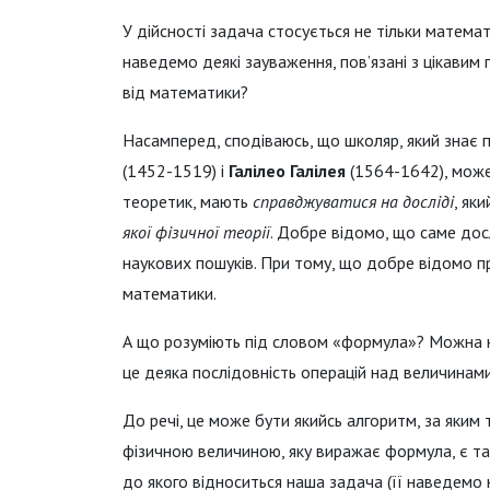
У дійсності задача стосується не тільки математи
наведемо деякі зауваження, пов’язані з цікавим 
від математики?
Насамперед, сподіваюсь, що школяр, який знає 
(1452-1519) і
Галілео Галілея
(1564-1642), може
теоретик, мають
справджуватися на досліді
, як
якої фізичної теорії
. Добре відомо, що саме дос
наукових пошуків. При тому, що добре відомо п
математики.
А що розуміють під словом «формула»? Можна 
це деяка послідовність операцій над величинам
До речі, це може бути якийсь алгоритм, за яким 
фізичною величиною, яку виражає формула, є та
до якого відноситься наша задача (її наведемо 