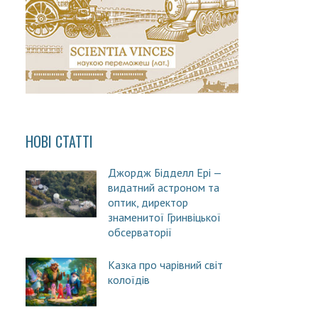
НОВІ СТАТТІ
Джордж Бідделл Ері —
видатний астроном та
оптик, директор
знаменитої Гринвіцької
обсерваторії
Казка про чарівний світ
колоїдів