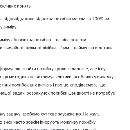
ажливих понять.
а відповідь: коли відносна похибка менша за 100% чи
 виміру.
міру абсолютна похибка – це ціна поділки
и звичайної шкільної лінійки – 1мм – найменша відстань
 формулою, знайти похибку трохи складніше, але існує
: ця методика не витримує критики, особливо у випадку,
тних похибок цих вимірів і про це, сподіваємось, ще
у нашої задачі розрахунок похибки швидкості не потребує
ану задачу, зробимо суттєве зауваження. На жаль,
ї фізики часто зовсім ігнорують можливу похибку
у, вважати ці підручники книгами з математики?