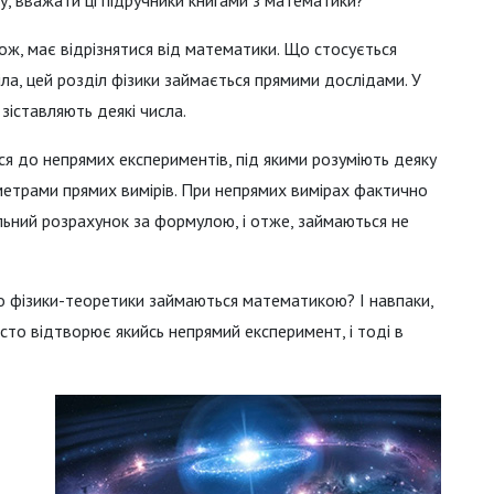
ож, має відрізнятися від математики. Що стосується
іла, цей розділ фізики займається прямими дослідами. У
зіставляють деякі числа.
ся до непрямих експериментів, під якими розуміють деяку
етрами прямих вимірів. При непрямих вимірах фактично
льний розрахунок за формулою, і отже, займаються не
о фізики-теоретики займаються математикою? І навпаки,
то відтворює якийсь непрямий експеримент, і тоді в