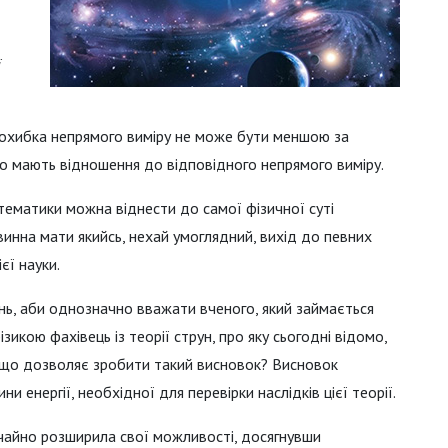
ї
 похибка непрямого виміру не може бути меншою за
що мають відношення до відповідного непрямого виміру.
атематики можна віднести до самої фізичної суті
овинна мати якийсь, нехай умоглядний, вихід до певних
єї науки.
ень, аби однозначно вважати вченого, який займається
икою фахівець із теорії струн, про яку сьогодні відомо,
е що дозволяє зробити такий висновок? Висновок
и енергії, необхідної для перевірки наслідків цієї теорії.
чайно розширила свої можливості, досягнувши