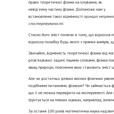
право теоретичної фізики на існування, як
невід'ємну частину фізики. Допоможе нам у
встановленні такої відмінності
принцип непрямо
спостережуваності
.
Стисло його зміст полягає в тому, що відносна
відносну похибку будь-якого з прямих вимірів, 
Звичайно, відмінність теоретичної фізики від м
розв'язуваної задачі. Іншими словами, фізика п
явищ природи, пояснення яких становить зміст ці
Але чи достатньо деяких якісних фізичних уявл
подібними питаннями, фізиком? Чи займається фіз
що її не можна перевірити на експерименті. Ал
ґрунтується на певних оцінках, наприклад, величин
За останні 100 років математична наука надзви