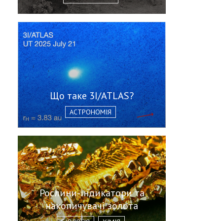
Що таке 3I/ATLAS?
АСТРОНОМІЯ
Рослини-індикатори та
накопичувачі золота