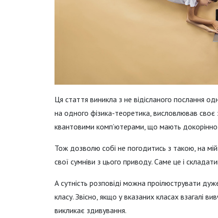
Ця стаття виникла з не відісланого послання од
на одного фізика-теоретика, висловлював своє з
квантовими комп’ютерами, що мають докорінно 
Тож дозволю собі не погодитись з такою, на мі
свої сумніви з цього приводу. Саме це і складат
А сутність розповіді можна проілюструвати ду
класу. Звісно, якщо у вказаних класах взагалі в
викликає здивування.