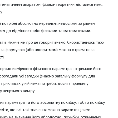
атематичним апаратом, фізики-теоретики дісталися меж,
у.
й потрібні абсолютно нереальні, недосяжні за рівнем
мося до відмінності між фізиками та математиками.
ювати. Нижче ми про це говоритимемо. Скористаємось тією
у за формулою (або алгоритмом) можна отримати за
ті.
прямо виміряного фізичного параметра і отримали його
розгадали усі загадки (знаємо загальну формулу для
 прикладах у ній нема потреби, досить принципу
у непрямого виміру.
ння параметра та його абсолютну похибку, тобто похибку
міти, що всі такі значення можна виразити цілими
иміру на значення його абсолютної похибки, отримаємо