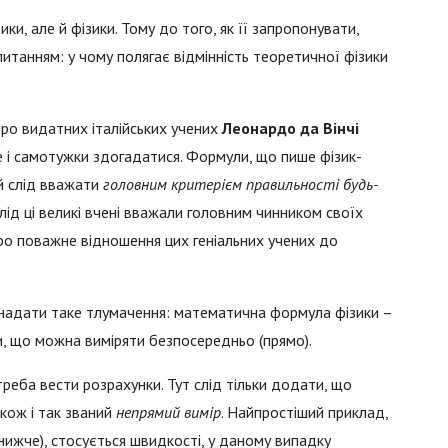
ки, але й фізики. Тому до того, як її запропонувати,
питанням: у чому полягає відмінність теоретичної фізики
про видатних італійських учених
Леонардо да Вінчі
 і самотужки здогадатися. Формули, що пише фізик-
ий слід вважати
головним критерієм правильності будь-
лід ці великі вчені вважали головним чинником своїх
ро поважне відношення цих геніальних учених до
надати таке тлумачення: математична формула фізики –
и, що можна виміряти безпосередньо (прямо).
треба вести розрахунки. Тут слід тільки додати, що
кож і так званий
непрямий вимір
. Найпростіший приклад,
нижче), стосується швидкості, у даному випадку